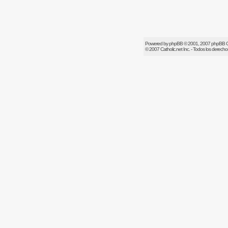
Powered by
phpBB
© 2001, 2007 phpBB 
© 2007
Catholic.net
Inc. - Todos los derech