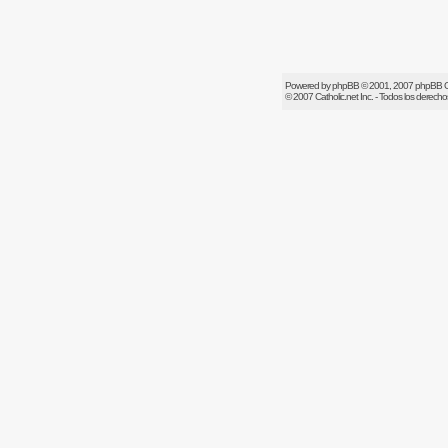
Powered by
phpBB
© 2001, 2007 phpBB 
© 2007
Catholic.net
Inc. - Todos los derech