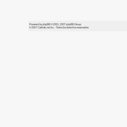
Powered by
phpBB
© 2001, 2007 phpBB Group
© 2007
Catholic.net
Inc. - Todos los derechos reservados