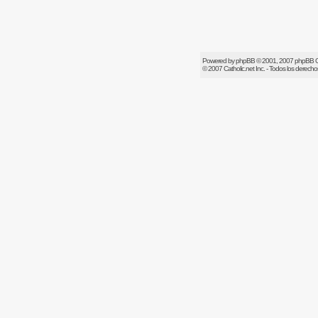
Powered by
phpBB
© 2001, 2007 phpBB 
© 2007
Catholic.net
Inc. - Todos los derech