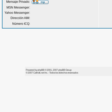
Mensaje Privado:
MSN Messenger:
Yahoo Messenger:
Dirección AIM:
Número ICQ:
Powered by
phpBB
© 2001, 2007 phpBB Group
© 2007
Catholic.net
Inc. - Todos los derechos reservados