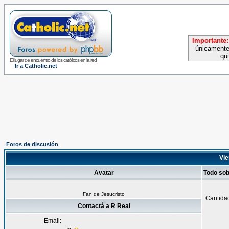
Importante:
únicamente
qu
El lugar de encuentro de los católicos en la red
Ir a Catholic.net
Foros de discusión
Vie
Avatar
Todo sob
Fan de Jesucristo
Cantida
Contactá a R Real
Email: