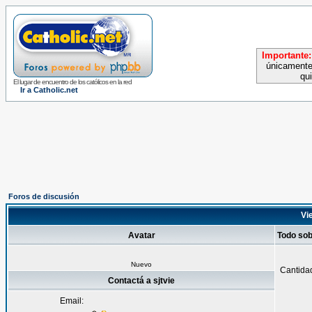
Importante:
únicamente
qu
El lugar de encuentro de los católicos en la red
Ir a Catholic.net
Foros de discusión
Vie
Avatar
Todo sob
Nuevo
Cantida
Contactá a sjtvie
Email: