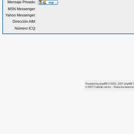
Mensaje Privado:
MSN Messenger:
Yahoo Messenger:
Dirección AIM:
Número ICQ:
Powered by
phpBB
© 2001, 2007 phpBB 
© 2007
Catholic.net
Inc. - Todos los derech