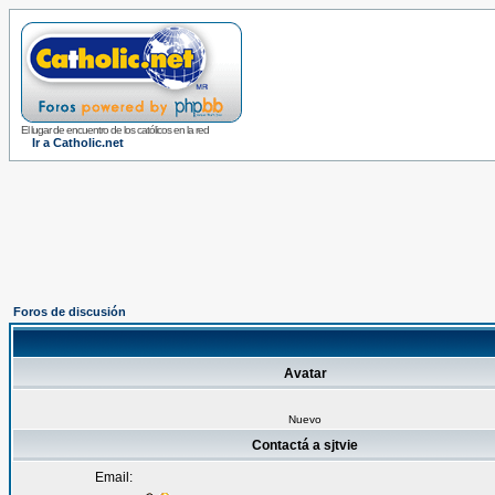
El lugar de encuentro de los católicos en la red
Ir a Catholic.net
Foros de discusión
Avatar
Nuevo
Contactá a sjtvie
Email: