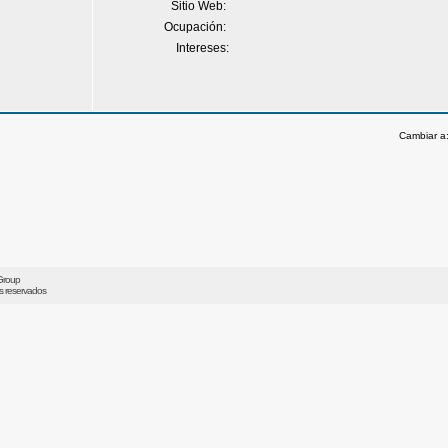
Sitio Web:
Ocupación:
Intereses:
Cambiar a
Group
os reservados