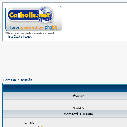
El lugar de encuentro de los católicos en la red
Ir a Catholic.net
Foros de discusión
Avatar
Veterano
Contactá a Tralalá
Email: