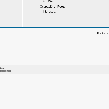
Sitio Web:
Ocupación:
Poeta
Intereses:
Cambiar a
Group
os reservados