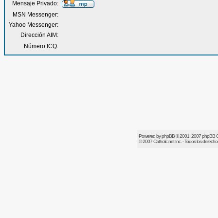
Mensaje Privado:
MSN Messenger:
Yahoo Messenger:
Dirección AIM:
Número ICQ:
Powered by
phpBB
© 2001, 2007 phpBB 
© 2007
Catholic.net
Inc. - Todos los derech