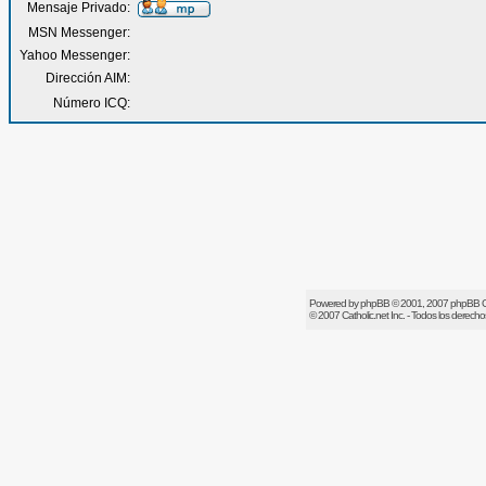
Mensaje Privado:
MSN Messenger:
Yahoo Messenger:
Dirección AIM:
Número ICQ:
Powered by
phpBB
© 2001, 2007 phpBB 
© 2007
Catholic.net
Inc. - Todos los derech