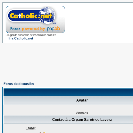
El lugar de encuentro de los católicos en la red
Ir a Catholic.net
Foros de discusión
Avatar
Veterano
Contactá a Orpam Saretnoc Laverz
Email: