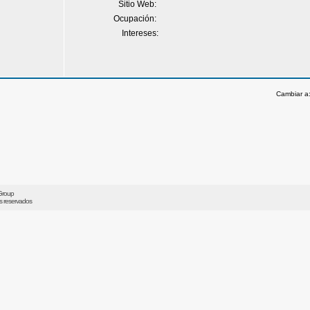
Sitio Web:
Ocupación:
Intereses:
Cambiar a
Group
os reservados