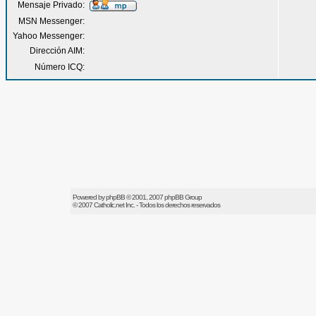
Mensaje Privado:
MSN Messenger:
Yahoo Messenger:
Dirección AIM:
Número ICQ:
Powered by
phpBB
© 2001, 2007 phpBB Group
© 2007
Catholic.net
Inc. - Todos los derechos reservados