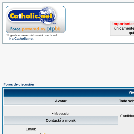
Importante:
únicamente
qu
El lugar de encuentro de los católicos en la red
Ir a Catholic.net
Foros de discusión
Vie
Avatar
Todo so
+ Moderador
Cantida
Contactá a monik
Email: