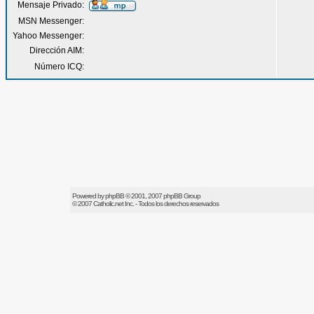
Mensaje Privado:
MSN Messenger:
Yahoo Messenger:
Dirección AIM:
Número ICQ:
Powered by
phpBB
© 2001, 2007 phpBB Group
© 2007
Catholic.net
Inc. - Todos los derechos reservados