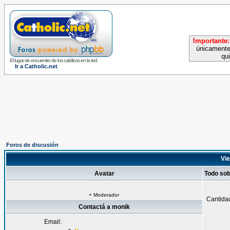
Importante:
únicamente
qu
El lugar de encuentro de los católicos en la red
Ir a Catholic.net
Foros de discusión
Vie
Avatar
Todo so
+ Moderador
Cantida
Contactá a monik
Email: