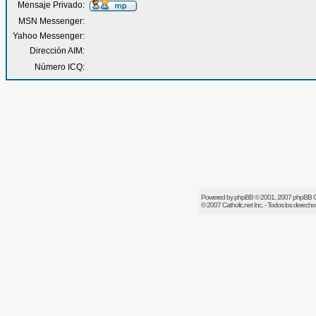
Mensaje Privado:
MSN Messenger:
Yahoo Messenger:
Dirección AIM:
Número ICQ:
Powered by
phpBB
© 2001, 2007 phpBB 
© 2007
Catholic.net
Inc. - Todos los derech