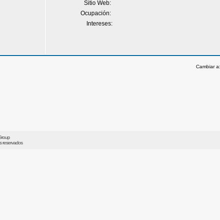
Sitio Web:
Ocupación:
Intereses:
Cambiar a
Group
os reservados