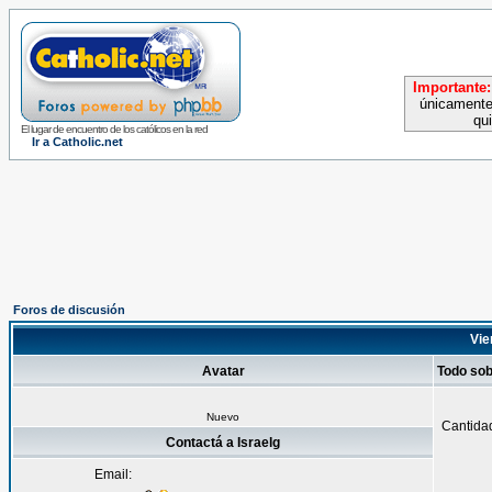
Importante:
únicamente
qu
El lugar de encuentro de los católicos en la red
Ir a Catholic.net
Foros de discusión
Vie
Avatar
Todo sob
Nuevo
Cantida
Contactá a Israelg
Email: