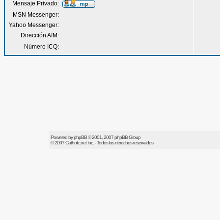
Mensaje Privado:
MSN Messenger:
Yahoo Messenger:
Dirección AIM:
Número ICQ:
Powered by
phpBB
© 2001, 2007 phpBB Group
© 2007
Catholic.net
Inc. - Todos los derechos reservados