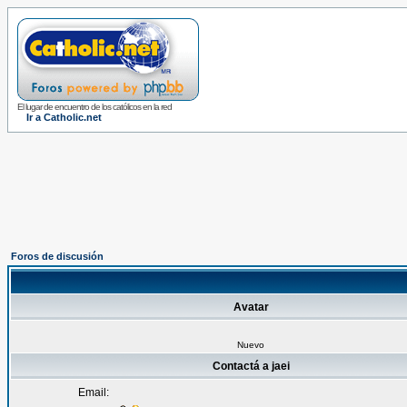
El lugar de encuentro de los católicos en la red
Ir a Catholic.net
Foros de discusión
Avatar
Nuevo
Contactá a jaei
Email: