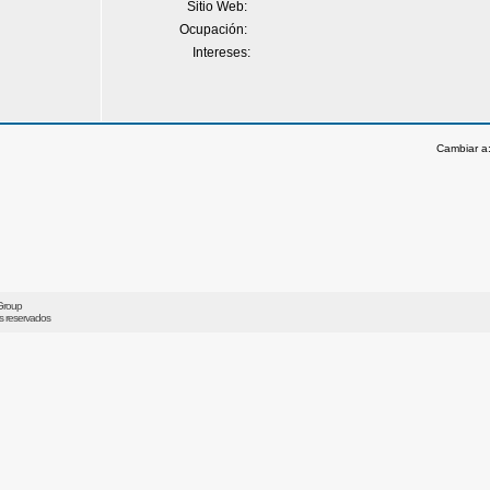
Sitio Web:
Ocupación:
Intereses:
Cambiar a
Group
os reservados