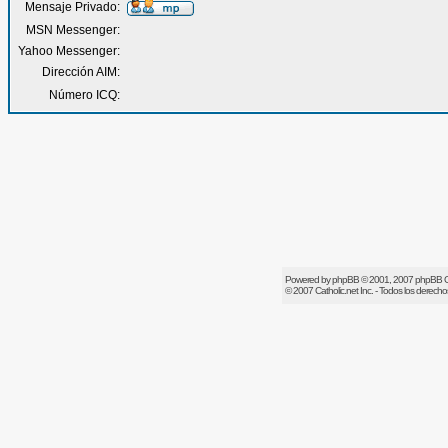
Mensaje Privado:
MSN Messenger:
Yahoo Messenger:
Dirección AIM:
Número ICQ:
Powered by
phpBB
© 2001, 2007 phpBB 
© 2007
Catholic.net
Inc. - Todos los derech