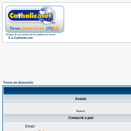
El lugar de encuentro de los católicos en la red
Ir a Catholic.net
Foros de discusión
Avatar
Nuevo
Contactá a jaei
Email: