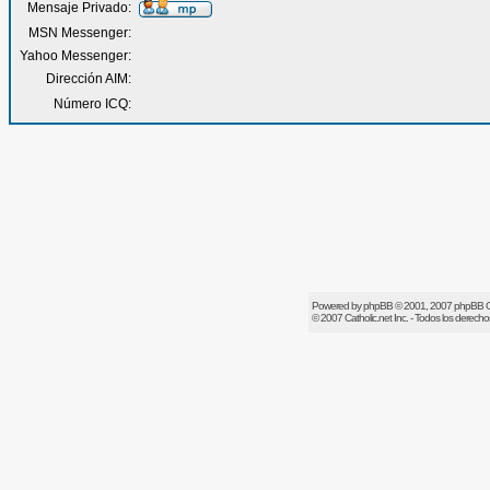
Mensaje Privado:
MSN Messenger:
Yahoo Messenger:
Dirección AIM:
Número ICQ:
Powered by
phpBB
© 2001, 2007 phpBB 
© 2007
Catholic.net
Inc. - Todos los derech