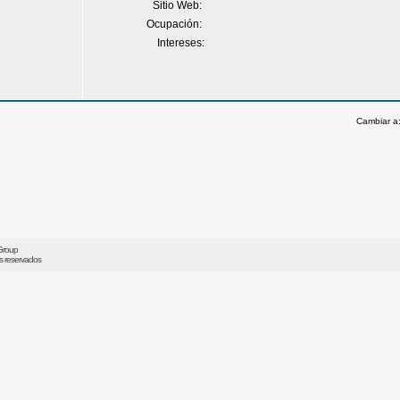
Sitio Web:
Ocupación:
Intereses:
Cambiar a
Group
os reservados