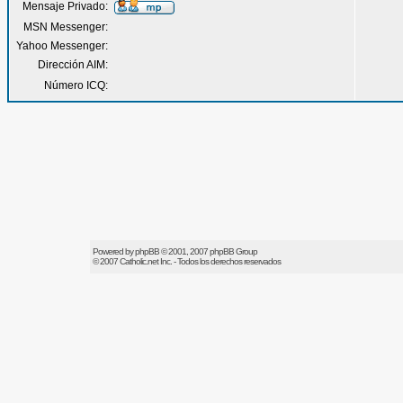
Mensaje Privado:
MSN Messenger:
Yahoo Messenger:
Dirección AIM:
Número ICQ:
Powered by
phpBB
© 2001, 2007 phpBB Group
© 2007
Catholic.net
Inc. - Todos los derechos reservados