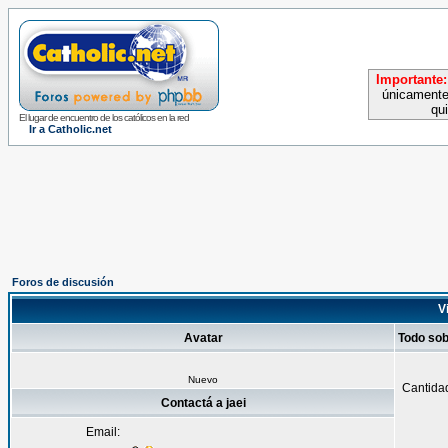
Importante:
únicamente
qu
El lugar de encuentro de los católicos en la red
Ir a Catholic.net
Foros de discusión
Vi
Avatar
Todo sob
Nuevo
Cantida
Contactá a jaei
Email: