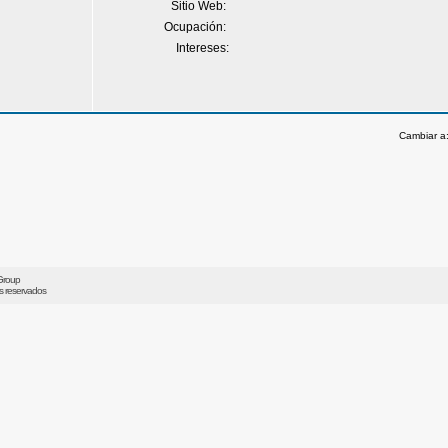
Sitio Web:
Ocupación:
Intereses:
Cambiar a
Group
os reservados