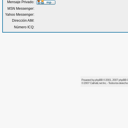
Mensaje Privado:
MSN Messenger:
Yahoo Messenger:
Dirección AIM:
Número ICQ:
Powered by
phpBB
© 2001, 2007 phpBB 
© 2007
Catholic.net
Inc. - Todos los derech