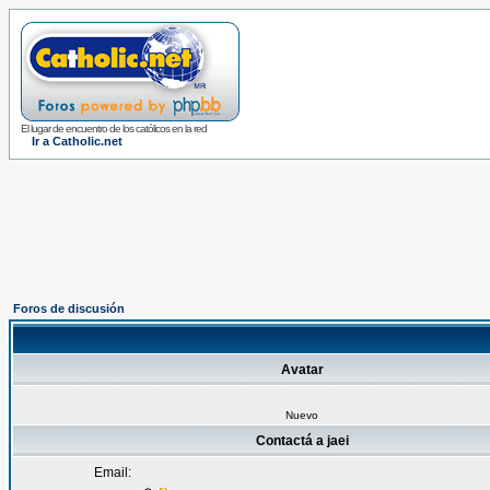
El lugar de encuentro de los católicos en la red
Ir a Catholic.net
Foros de discusión
Avatar
Nuevo
Contactá a jaei
Email: