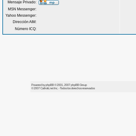
Mensaje Privado:
MSN Messenger:
Yahoo Messenger:
Dirección AIM:
Número ICQ:
Powered by
phpBB
© 2001, 2007 phpBB Group
© 2007
Catholic.net
Inc. - Todos los derechos reservados