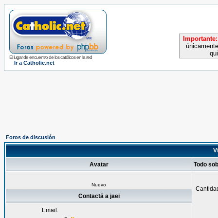
Importante:
únicamente
qu
El lugar de encuentro de los católicos en la red
Ir a Catholic.net
Foros de discusión
Vi
Avatar
Todo sob
Nuevo
Cantida
Contactá a jaei
Email: