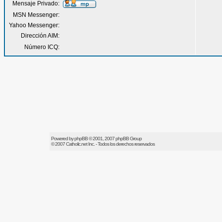
Mensaje Privado:
MSN Messenger:
Yahoo Messenger:
Dirección AIM:
Número ICQ:
Powered by
phpBB
© 2001, 2007 phpBB Group
© 2007
Catholic.net
Inc. - Todos los derechos reservados