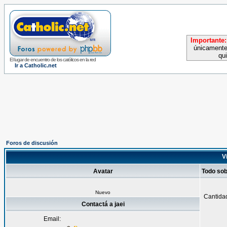
Importante:
únicamente
qu
El lugar de encuentro de los católicos en la red
Ir a Catholic.net
Foros de discusión
Vi
Avatar
Todo sob
Nuevo
Cantida
Contactá a jaei
Email: