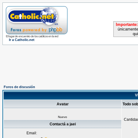
Importante:
únicamente
qu
El lugar de encuentro de los católicos en la red
Ir a Catholic.net
Foros de discusión
Vi
Avatar
Todo sob
Nuevo
Cantida
Contactá a jaei
Email: