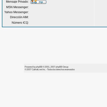
Mensaje Privado:
MSN Messenger:
Yahoo Messenger:
Dirección AIM:
Número ICQ:
Powered by
phpBB
© 2001, 2007 phpBB Group
© 2007
Catholic.net
Inc. - Todos los derechos reservados