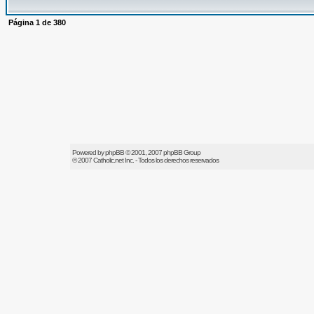
Página
1
de
380
Powered by
phpBB
© 2001, 2007 phpBB Group
© 2007
Catholic.net
Inc. - Todos los derechos reservados