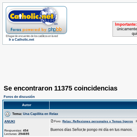
Importante:
únicamente
qu
El lugar de encuentro de los católicos en la red
Ir a Catholic.net
Se encontraron 11375 coincidencias
Foros de discusión
Autor
Tema:
Una Capillita en Relax
ANUKI
Foro:
Relax: Reflexiones personales y Temas ligeros
Pu
Buenos días Señor,te pongo mi día en tus manos.
Respuestas:
454
Lecturas:
294695