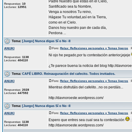
Padre Nuestro que estás en el Cielo,
Respuestas:
10
Santificado sea tu Nombre,
Lecturas:
12951
Venga a nosotros Tu reino,
Hágase Tu voluntad,así en la Tierra,
como en el Cielo.
Danos hoy nuestro pan de cada día,
Perdona ...
Tema:
[Juego] Nunca digas Sí o No -II
ANUKI
Foro:
Relax: Reflexiones personales y Temas ligeros
Pu
Ni ojo he pegado,por tu contestación anterior,jejeje
Respuestas:
1138
Lecturas:
404110
¿Te parece buena la noticia del blog http://davnoroe
Tema:
CAFÉ LIBRO. Reinauguración del cafecito. Todos invitados.
ANUKI
Foro:
Relax: Reflexiones personales y Temas ligeros
Pu
Mientras disfrutáis del cafelito...no os perdáis...
Respuestas:
2028
Lecturas:
447592
http://davnoroeste.wordpress.com/
Tema:
[Juego] Nunca digas Sí o No -II
ANUKI
Foro:
Relax: Reflexiones personales y Temas ligeros
Pu
Espero que entres sea cual sea tu contestación
:
Respuestas:
1138
http://davnoroeste.wordpress.com/
Lecturas:
404110