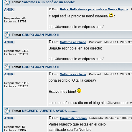
Tema:
Salvemos a un bebé de un aborto!
ANUKI
Foro:
Relax: Reflexiones personales y Temas ligeros
Pu
Y aquí está la preciosa bebé Isabella
:
Respuestas:
46
Lecturas:
33791
http://davnoroeste.wordpress.com/
Tema:
GRUPO JUAN PABLO II
ANUKI
Foro:
Solteros católicos
Publicado: Mar Jul 14, 2009 9
Borja,te escribo el enlace directo:
Respuestas:
1118
Lecturas:
821299
http://davnoroeste.wordpress.com/
Tema:
GRUPO JUAN PABLO II
ANUKI
Foro:
Solteros católicos
Publicado: Mar Jul 14, 2009 9
borja escribió: Q tal la capea?
Respuestas:
1118
Lecturas:
821299
Estuvo muy bien!
La comenté en su día en el blog:http://davnoroeste
Tema:
NECESITO VUESTRA AYUDA ...........
ANUKI
Foro:
Círculo de oración
Publicado: Mar Jul 14, 2009 6
Padre Nuestro que estas en el cielo
Respuestas:
50
santificado sea Tu Nombre
Lecturas:
31937