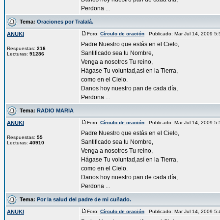
Perdona ...
Tema:
Oraciones por Tralalá.
ANUKI
Foro:
Círculo de oración
Publicado: Mar Jul 14, 2009 5
Padre Nuestro que estás en el Cielo,
Respuestas:
216
Santificado sea tu Nombre,
Lecturas:
91286
Venga a nosotros Tu reino,
Hágase Tu voluntad,así en la Tierra,
como en el Cielo.
Danos hoy nuestro pan de cada día,
Perdona ...
Tema:
RADIO MARIA
ANUKI
Foro:
Círculo de oración
Publicado: Mar Jul 14, 2009 5
Padre Nuestro que estás en el Cielo,
Respuestas:
55
Santificado sea tu Nombre,
Lecturas:
40910
Venga a nosotros Tu reino,
Hágase Tu voluntad,así en la Tierra,
como en el Cielo.
Danos hoy nuestro pan de cada día,
Perdona ...
Tema:
Por la salud del padre de mi cuñado.
ANUKI
Foro:
Círculo de oración
Publicado: Mar Jul 14, 2009 5