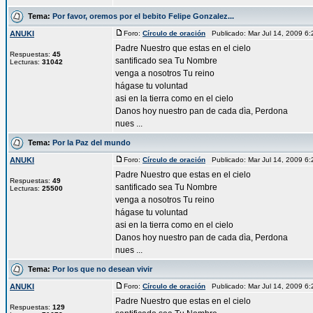
Tema:
Por favor, oremos por el bebito Felipe Gonzalez...
ANUKI
Foro:
Círculo de oración
Publicado: Mar Jul 14, 2009 6
Padre Nuestro que estas en el cielo
Respuestas:
45
santificado sea Tu Nombre
Lecturas:
31042
venga a nosotros Tu reino
hágase tu voluntad
asi en la tierra como en el cielo
Danos hoy nuestro pan de cada dìa, Perdona
nues ...
Tema:
Por la Paz del mundo
ANUKI
Foro:
Círculo de oración
Publicado: Mar Jul 14, 2009 6
Padre Nuestro que estas en el cielo
Respuestas:
49
santificado sea Tu Nombre
Lecturas:
25500
venga a nosotros Tu reino
hágase tu voluntad
asi en la tierra como en el cielo
Danos hoy nuestro pan de cada dìa, Perdona
nues ...
Tema:
Por los que no desean vivir
ANUKI
Foro:
Círculo de oración
Publicado: Mar Jul 14, 2009 6
Padre Nuestro que estas en el cielo
Respuestas:
129