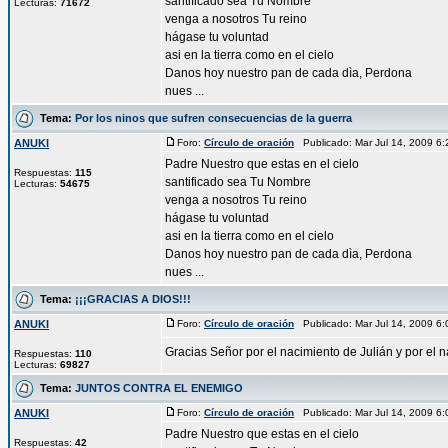
santificado sea Tu Nombre
Lecturas:
71672
venga a nosotros Tu reino
hágase tu voluntad
asi en la tierra como en el cielo
Danos hoy nuestro pan de cada dìa, Perdona
nues ...
Tema:
Por los ninos que sufren consecuencias de la guerra
ANUKI
Foro:
Círculo de oración
Publicado: Mar Jul 14, 2009 6
Padre Nuestro que estas en el cielo
Respuestas:
115
santificado sea Tu Nombre
Lecturas:
54675
venga a nosotros Tu reino
hágase tu voluntad
asi en la tierra como en el cielo
Danos hoy nuestro pan de cada dìa, Perdona
nues ...
Tema:
¡¡¡GRACIAS A DIOS!!!
ANUKI
Foro:
Círculo de oración
Publicado: Mar Jul 14, 2009 6
Gracias Señor por el nacimiento de Julián y por el 
Respuestas:
110
Lecturas:
69827
Tema:
JUNTOS CONTRA EL ENEMIGO
ANUKI
Foro:
Círculo de oración
Publicado: Mar Jul 14, 2009 6
Padre Nuestro que estas en el cielo
Respuestas:
42