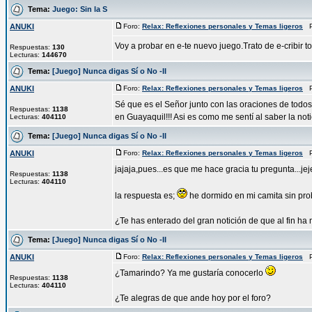
Tema:
Juego: Sin la S
ANUKI
Foro:
Relax: Reflexiones personales y Temas ligeros
Pu
Voy a probar en e-te nuevo juego.Trato de e-cribir to
Respuestas:
130
Lecturas:
144670
Tema:
[Juego] Nunca digas Sí o No -II
ANUKI
Foro:
Relax: Reflexiones personales y Temas ligeros
Pu
Sé que es el Señor junto con las oraciones de todos
Respuestas:
1138
en Guayaquil!!! Asi es como me sentí al saber la notic
Lecturas:
404110
Tema:
[Juego] Nunca digas Sí o No -II
ANUKI
Foro:
Relax: Reflexiones personales y Temas ligeros
Pu
jajaja,pues...es que me hace gracia tu pregunta...je
Respuestas:
1138
Lecturas:
404110
la respuesta es;
he dormido en mi camita sin pr
¿Te has enterado del gran notición de que al fin ha n
Tema:
[Juego] Nunca digas Sí o No -II
ANUKI
Foro:
Relax: Reflexiones personales y Temas ligeros
Pu
¿Tamarindo? Ya me gustaría conocerlo
Respuestas:
1138
Lecturas:
404110
¿Te alegras de que ande hoy por el foro?