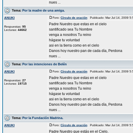
nues ...
Tema:
Por la madre de una amiga.
ANUKI
Foro:
Círculo de oración
Publicado: Mar Jul 14, 2009 5
Padre Nuestro que estas en el cielo
Respuestas:
95
santificado sea Tu Nombre
Lecturas:
44662
venga a nosotros Tu reino
hágase tu voluntad
asi en la tierra como en el cielo
Danos hoy nuestro pan de cada dìa, Perdona
nues ...
Tema:
Por las intenciones de Belén
ANUKI
Foro:
Círculo de oración
Publicado: Mar Jul 14, 2009 5
Padre Nuestro que estas en el cielo
Respuestas:
27
santificado sea Tu Nombre
Lecturas:
19715
venga a nosotros Tu reino
hágase tu voluntad
asi en la tierra como en el cielo
Danos hoy nuestro pan de cada dìa, Perdona
nues ...
Tema:
Por la Fundación Madrina.
ANUKI
Foro:
Círculo de oración
Publicado: Mar Jul 14, 2009 5
Padre Nuestro que estás en el Cielo,