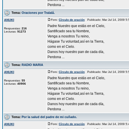
Perdona ...
Tema:
Oraciones por Tralalá.
ANUKI
Foro:
Círculo de oración
Publicado: Mar Jul 14, 2009 5
Padre Nuestro que estás en el Cielo,
Respuestas:
216
Santificado sea tu Nombre,
Lecturas:
91273
Venga a nosotros Tu reino,
Hágase Tu voluntad,así en la Tierra,
como en el Cielo.
Danos hoy nuestro pan de cada día,
Perdona ...
Tema:
RADIO MARIA
ANUKI
Foro:
Círculo de oración
Publicado: Mar Jul 14, 2009 5
Padre Nuestro que estás en el Cielo,
Respuestas:
55
Santificado sea tu Nombre,
Lecturas:
40906
Venga a nosotros Tu reino,
Hágase Tu voluntad,así en la Tierra,
como en el Cielo.
Danos hoy nuestro pan de cada día,
Perdona ...
Tema:
Por la salud del padre de mi cuñado.
ANUKI
Foro:
Círculo de oración
Publicado: Mar Jul 14, 2009 5