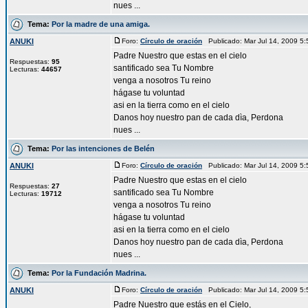
nues ...
Tema:
Por la madre de una amiga.
ANUKI
Foro:
Círculo de oración
Publicado: Mar Jul 14, 2009 5
Padre Nuestro que estas en el cielo
Respuestas:
95
santificado sea Tu Nombre
Lecturas:
44657
venga a nosotros Tu reino
hágase tu voluntad
asi en la tierra como en el cielo
Danos hoy nuestro pan de cada dìa, Perdona
nues ...
Tema:
Por las intenciones de Belén
ANUKI
Foro:
Círculo de oración
Publicado: Mar Jul 14, 2009 5
Padre Nuestro que estas en el cielo
Respuestas:
27
santificado sea Tu Nombre
Lecturas:
19712
venga a nosotros Tu reino
hágase tu voluntad
asi en la tierra como en el cielo
Danos hoy nuestro pan de cada dìa, Perdona
nues ...
Tema:
Por la Fundación Madrina.
ANUKI
Foro:
Círculo de oración
Publicado: Mar Jul 14, 2009 5
Padre Nuestro que estás en el Cielo,