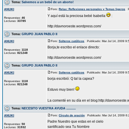
Tema:
Salvemos a un bebé de un aborto!
ANUKI
Foro:
Relax: Reflexiones personales y Temas ligeros
Pu
Y aquí está la preciosa bebé Isabella
:
Respuestas:
46
Lecturas:
33785
http://davnoroeste.wordpress.com/
Tema:
GRUPO JUAN PABLO II
ANUKI
Foro:
Solteros católicos
Publicado: Mar Jul 14, 2009 9
Borja,te escribo el enlace directo:
Respuestas:
1118
Lecturas:
821248
http://davnoroeste.wordpress.com/
Tema:
GRUPO JUAN PABLO II
ANUKI
Foro:
Solteros católicos
Publicado: Mar Jul 14, 2009 9
borja escribió: Q tal la capea?
Respuestas:
1118
Lecturas:
821248
Estuvo muy bien!
La comenté en su día en el blog:http://davnoroeste
Tema:
NECESITO VUESTRA AYUDA ...........
ANUKI
Foro:
Círculo de oración
Publicado: Mar Jul 14, 2009 6
Padre Nuestro que estas en el cielo
Respuestas:
50
santificado sea Tu Nombre
Lecturas:
31932