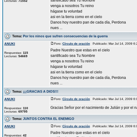
santificado sea Tu Nombre
Lecturas:
71552
venga a nosotros Tu reino
hágase tu voluntad
asi en la tierra como en el cielo
Danos hoy nuestro pan de cada dìa, Perdona
nues ...
Tema:
Por los ninos que sufren consecuencias de la guerra
ANUKI
Foro:
Círculo de oración
Publicado: Mar Jul 14, 2009 6
Padre Nuestro que estas en el cielo
Respuestas:
115
santificado sea Tu Nombre
Lecturas:
54669
venga a nosotros Tu reino
hágase tu voluntad
asi en la tierra como en el cielo
Danos hoy nuestro pan de cada dìa, Perdona
nues ...
Tema:
¡¡¡GRACIAS A DIOS!!!
ANUKI
Foro:
Círculo de oración
Publicado: Mar Jul 14, 2009 6
Gracias Señor por el nacimiento de Julián y por el 
Respuestas:
110
Lecturas:
69795
Tema:
JUNTOS CONTRA EL ENEMIGO
ANUKI
Foro:
Círculo de oración
Publicado: Mar Jul 14, 2009 6
Padre Nuestro que estas en el cielo
Respuestas:
42