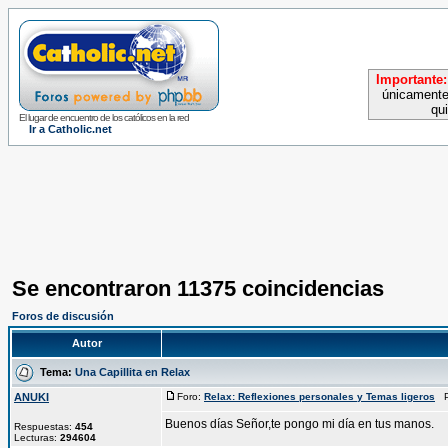
Importante:
únicamente
qu
El lugar de encuentro de los católicos en la red
Ir a Catholic.net
Se encontraron 11375 coincidencias
Foros de discusión
Autor
Tema:
Una Capillita en Relax
ANUKI
Foro:
Relax: Reflexiones personales y Temas ligeros
Pu
Buenos días Señor,te pongo mi día en tus manos.
Respuestas:
454
Lecturas:
294604