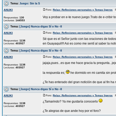
Tema:
Juego: Sin la S
ANUKI
Foro:
Relax: Reflexiones personales y Temas ligeros
Pu
Voy a probar en e-te nuevo juego.Trato de e-cribir to
Respuestas:
130
Lecturas:
144553
Tema:
[Juego] Nunca digas Sí o No -II
ANUKI
Foro:
Relax: Reflexiones personales y Temas ligeros
Pu
Sé que es el Señor junto con las oraciones de todos
Respuestas:
1138
en Guayaquil!!! Asi es como me sentí al saber la notic
Lecturas:
403927
Tema:
[Juego] Nunca digas Sí o No -II
ANUKI
Foro:
Relax: Reflexiones personales y Temas ligeros
Pu
jajaja,pues...es que me hace gracia tu pregunta...je
Respuestas:
1138
Lecturas:
403927
la respuesta es;
he dormido en mi camita sin pr
¿Te has enterado del gran notición de que al fin ha n
Tema:
[Juego] Nunca digas Sí o No -II
ANUKI
Foro:
Relax: Reflexiones personales y Temas ligeros
Pu
¿Tamarindo? Ya me gustaría conocerlo
Respuestas:
1138
Lecturas:
403927
¿Te alegras de que ande hoy por el foro?