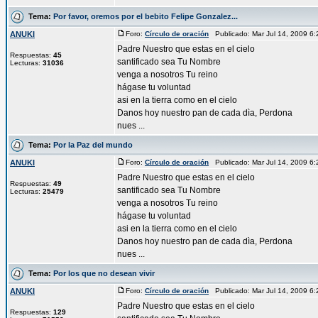
Tema:
Por favor, oremos por el bebito Felipe Gonzalez...
ANUKI
Foro:
Círculo de oración
Publicado: Mar Jul 14, 2009 6
Padre Nuestro que estas en el cielo
Respuestas:
45
santificado sea Tu Nombre
Lecturas:
31036
venga a nosotros Tu reino
hágase tu voluntad
asi en la tierra como en el cielo
Danos hoy nuestro pan de cada dìa, Perdona
nues ...
Tema:
Por la Paz del mundo
ANUKI
Foro:
Círculo de oración
Publicado: Mar Jul 14, 2009 6
Padre Nuestro que estas en el cielo
Respuestas:
49
santificado sea Tu Nombre
Lecturas:
25479
venga a nosotros Tu reino
hágase tu voluntad
asi en la tierra como en el cielo
Danos hoy nuestro pan de cada dìa, Perdona
nues ...
Tema:
Por los que no desean vivir
ANUKI
Foro:
Círculo de oración
Publicado: Mar Jul 14, 2009 6
Padre Nuestro que estas en el cielo
Respuestas:
129