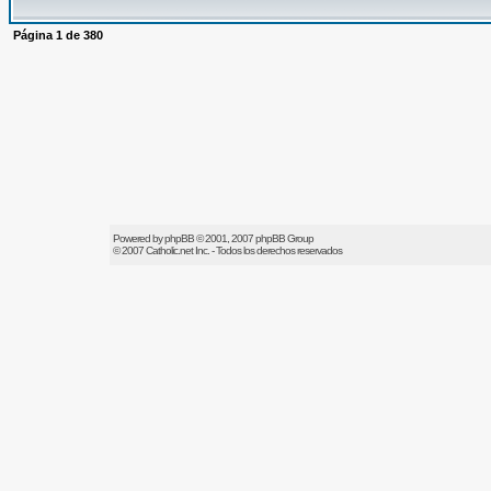
Página
1
de
380
Powered by
phpBB
© 2001, 2007 phpBB Group
© 2007
Catholic.net
Inc. - Todos los derechos reservados