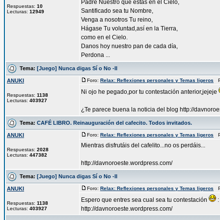
Padre Nuestro que estás en el Cielo,
Respuestas:
10
Santificado sea tu Nombre,
Lecturas:
12949
Venga a nosotros Tu reino,
Hágase Tu voluntad,así en la Tierra,
como en el Cielo.
Danos hoy nuestro pan de cada día,
Perdona ...
Tema:
[Juego] Nunca digas Sí o No -II
ANUKI
Foro:
Relax: Reflexiones personales y Temas ligeros
Pu
Ni ojo he pegado,por tu contestación anterior,jejeje
Respuestas:
1138
Lecturas:
403927
¿Te parece buena la noticia del blog http://davnoroe
Tema:
CAFÉ LIBRO. Reinauguración del cafecito. Todos invitados.
ANUKI
Foro:
Relax: Reflexiones personales y Temas ligeros
Pu
Mientras disfrutáis del cafelito...no os perdáis...
Respuestas:
2028
Lecturas:
447382
http://davnoroeste.wordpress.com/
Tema:
[Juego] Nunca digas Sí o No -II
ANUKI
Foro:
Relax: Reflexiones personales y Temas ligeros
Pu
Espero que entres sea cual sea tu contestación
:
Respuestas:
1138
http://davnoroeste.wordpress.com/
Lecturas:
403927