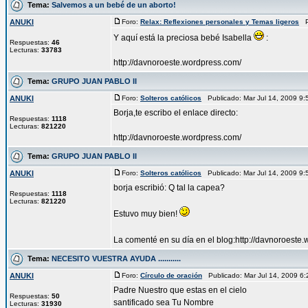
Tema:
Salvemos a un bebé de un aborto!
ANUKI
Foro:
Relax: Reflexiones personales y Temas ligeros
Pu
Y aquí está la preciosa bebé Isabella
:
Respuestas:
46
Lecturas:
33783
http://davnoroeste.wordpress.com/
Tema:
GRUPO JUAN PABLO II
ANUKI
Foro:
Solteros católicos
Publicado: Mar Jul 14, 2009 9
Borja,te escribo el enlace directo:
Respuestas:
1118
Lecturas:
821220
http://davnoroeste.wordpress.com/
Tema:
GRUPO JUAN PABLO II
ANUKI
Foro:
Solteros católicos
Publicado: Mar Jul 14, 2009 9
borja escribió: Q tal la capea?
Respuestas:
1118
Lecturas:
821220
Estuvo muy bien!
La comenté en su día en el blog:http://davnoroeste
Tema:
NECESITO VUESTRA AYUDA ...........
ANUKI
Foro:
Círculo de oración
Publicado: Mar Jul 14, 2009 6
Padre Nuestro que estas en el cielo
Respuestas:
50
santificado sea Tu Nombre
Lecturas:
31930