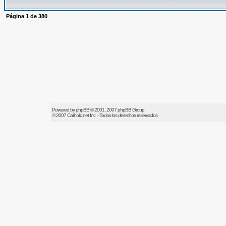
Página
1
de
380
Powered by
phpBB
© 2001, 2007 phpBB Group
© 2007
Catholic.net
Inc. - Todos los derechos reservados