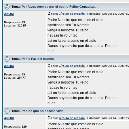
Tema:
Por favor, oremos por el bebito Felipe Gonzalez...
ANUKI
Foro:
Círculo de oración
Publicado: Mar Jul 14, 2009 6
Padre Nuestro que estas en el cielo
Respuestas:
45
santificado sea Tu Nombre
Lecturas:
31035
venga a nosotros Tu reino
hágase tu voluntad
asi en la tierra como en el cielo
Danos hoy nuestro pan de cada dìa, Perdona
nues ...
Tema:
Por la Paz del mundo
ANUKI
Foro:
Círculo de oración
Publicado: Mar Jul 14, 2009 6
Padre Nuestro que estas en el cielo
Respuestas:
49
santificado sea Tu Nombre
Lecturas:
25477
venga a nosotros Tu reino
hágase tu voluntad
asi en la tierra como en el cielo
Danos hoy nuestro pan de cada dìa, Perdona
nues ...
Tema:
Por los que no desean vivir
ANUKI
Foro:
Círculo de oración
Publicado: Mar Jul 14, 2009 6
Padre Nuestro que estas en el cielo
Respuestas:
129