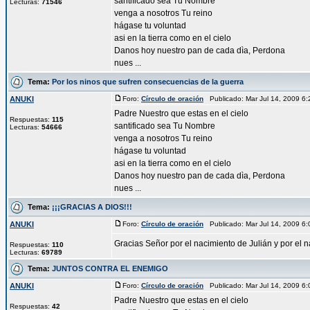
santificado sea Tu Nombre
Lecturas:
71546
venga a nosotros Tu reino
hágase tu voluntad
asi en la tierra como en el cielo
Danos hoy nuestro pan de cada dìa, Perdona
nues ...
Tema:
Por los ninos que sufren consecuencias de la guerra
ANUKI
Foro:
Círculo de oración
Publicado: Mar Jul 14, 2009 6
Padre Nuestro que estas en el cielo
Respuestas:
115
santificado sea Tu Nombre
Lecturas:
54666
venga a nosotros Tu reino
hágase tu voluntad
asi en la tierra como en el cielo
Danos hoy nuestro pan de cada dìa, Perdona
nues ...
Tema:
¡¡¡GRACIAS A DIOS!!!
ANUKI
Foro:
Círculo de oración
Publicado: Mar Jul 14, 2009 6
Gracias Señor por el nacimiento de Julián y por el 
Respuestas:
110
Lecturas:
69789
Tema:
JUNTOS CONTRA EL ENEMIGO
ANUKI
Foro:
Círculo de oración
Publicado: Mar Jul 14, 2009 6
Padre Nuestro que estas en el cielo
Respuestas:
42