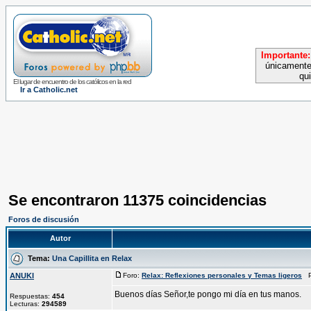
Importante:
únicamente
qu
El lugar de encuentro de los católicos en la red
Ir a Catholic.net
Se encontraron 11375 coincidencias
Foros de discusión
Autor
Tema:
Una Capillita en Relax
ANUKI
Foro:
Relax: Reflexiones personales y Temas ligeros
Pu
Buenos días Señor,te pongo mi día en tus manos.
Respuestas:
454
Lecturas:
294589