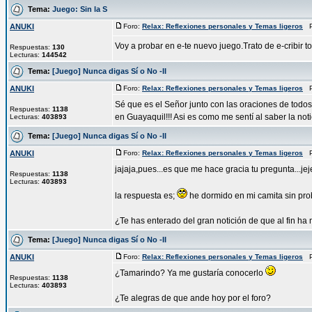
Tema:
Juego: Sin la S
ANUKI
Foro:
Relax: Reflexiones personales y Temas ligeros
Pu
Voy a probar en e-te nuevo juego.Trato de e-cribir to
Respuestas:
130
Lecturas:
144542
Tema:
[Juego] Nunca digas Sí o No -II
ANUKI
Foro:
Relax: Reflexiones personales y Temas ligeros
Pu
Sé que es el Señor junto con las oraciones de todos
Respuestas:
1138
en Guayaquil!!! Asi es como me sentí al saber la notic
Lecturas:
403893
Tema:
[Juego] Nunca digas Sí o No -II
ANUKI
Foro:
Relax: Reflexiones personales y Temas ligeros
Pu
jajaja,pues...es que me hace gracia tu pregunta...je
Respuestas:
1138
Lecturas:
403893
la respuesta es;
he dormido en mi camita sin pr
¿Te has enterado del gran notición de que al fin ha n
Tema:
[Juego] Nunca digas Sí o No -II
ANUKI
Foro:
Relax: Reflexiones personales y Temas ligeros
Pu
¿Tamarindo? Ya me gustaría conocerlo
Respuestas:
1138
Lecturas:
403893
¿Te alegras de que ande hoy por el foro?