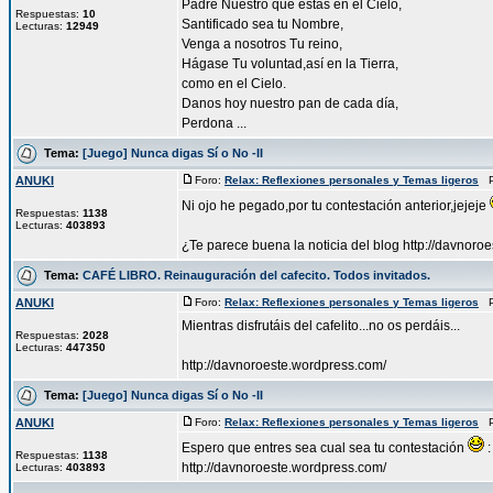
Padre Nuestro que estás en el Cielo,
Respuestas:
10
Santificado sea tu Nombre,
Lecturas:
12949
Venga a nosotros Tu reino,
Hágase Tu voluntad,así en la Tierra,
como en el Cielo.
Danos hoy nuestro pan de cada día,
Perdona ...
Tema:
[Juego] Nunca digas Sí o No -II
ANUKI
Foro:
Relax: Reflexiones personales y Temas ligeros
Pu
Ni ojo he pegado,por tu contestación anterior,jejeje
Respuestas:
1138
Lecturas:
403893
¿Te parece buena la noticia del blog http://davnoroe
Tema:
CAFÉ LIBRO. Reinauguración del cafecito. Todos invitados.
ANUKI
Foro:
Relax: Reflexiones personales y Temas ligeros
Pu
Mientras disfrutáis del cafelito...no os perdáis...
Respuestas:
2028
Lecturas:
447350
http://davnoroeste.wordpress.com/
Tema:
[Juego] Nunca digas Sí o No -II
ANUKI
Foro:
Relax: Reflexiones personales y Temas ligeros
Pu
Espero que entres sea cual sea tu contestación
:
Respuestas:
1138
http://davnoroeste.wordpress.com/
Lecturas:
403893