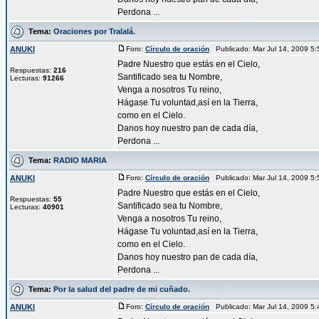
Perdona ...
Tema:
Oraciones por Tralalá.
ANUKI
Foro:
Círculo de oración
Publicado: Mar Jul 14, 2009 5
Padre Nuestro que estás en el Cielo,
Respuestas:
216
Santificado sea tu Nombre,
Lecturas:
91266
Venga a nosotros Tu reino,
Hágase Tu voluntad,así en la Tierra,
como en el Cielo.
Danos hoy nuestro pan de cada día,
Perdona ...
Tema:
RADIO MARIA
ANUKI
Foro:
Círculo de oración
Publicado: Mar Jul 14, 2009 5
Padre Nuestro que estás en el Cielo,
Respuestas:
55
Santificado sea tu Nombre,
Lecturas:
40901
Venga a nosotros Tu reino,
Hágase Tu voluntad,así en la Tierra,
como en el Cielo.
Danos hoy nuestro pan de cada día,
Perdona ...
Tema:
Por la salud del padre de mi cuñado.
ANUKI
Foro:
Círculo de oración
Publicado: Mar Jul 14, 2009 5