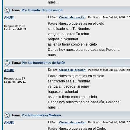
nues ...
Tema:
Por la madre de una amiga.
ANUKI
Foro:
Círculo de oración
Publicado: Mar Jul 14, 2009 5
Padre Nuestro que estas en el cielo
Respuestas:
95
santificado sea Tu Nombre
Lecturas:
44653
venga a nosotros Tu reino
hágase tu voluntad
asi en la tierra como en el cielo
Danos hoy nuestro pan de cada dìa, Perdona
nues ...
Tema:
Por las intenciones de Belén
ANUKI
Foro:
Círculo de oración
Publicado: Mar Jul 14, 2009 5
Padre Nuestro que estas en el cielo
Respuestas:
27
santificado sea Tu Nombre
Lecturas:
19711
venga a nosotros Tu reino
hágase tu voluntad
asi en la tierra como en el cielo
Danos hoy nuestro pan de cada dìa, Perdona
nues ...
Tema:
Por la Fundación Madrina.
ANUKI
Foro:
Círculo de oración
Publicado: Mar Jul 14, 2009 5
Padre Nuestro que estás en el Cielo,