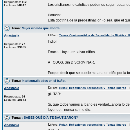
Respuestas:
112
Los cristianos no católicos podemos seguir pecand
Lecturas:
58847
Patricia:
Esta doctrina de la predestinacion (o sea, que el qu
Tema:
Mujer violada que aborta
Anastasia
Foro:
Temas Controvertidos de Sexualidad y Bioética: R
Indibil:
Respuestas:
77
Lecturas:
33855
Exacto. Hay quer salvar niños.
A TODOS. Sin DISCRIMINAR.
Porque decir que se puede matar a un niño por la for
Tema:
intelectualidades en el baño.
Anastasia
Foro:
Relax: Reflexiones personales y Temas ligeros
Pu
gUITAR:
Respuestas:
26
Lecturas:
18873
Si, que todos vamos al baño es verdad...ahora lo de l
leyendo... nunca se me dio.
Tema:
¿SABES QUÉ DÍA TE BAUTIZARON?
Anastasia
Foro:
Relax: Reflexiones personales y Temas ligeros
Pu