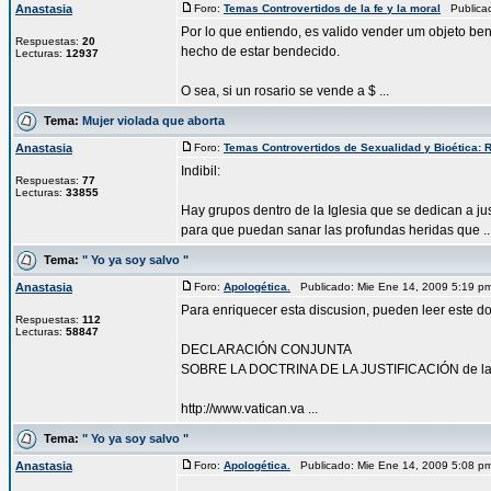
Anastasia
Foro:
Temas Controvertidos de la fe y la moral
Publicad
Por lo que entiendo, es valido vender um objeto be
Respuestas:
20
hecho de estar bendecido.
Lecturas:
12937
O sea, si un rosario se vende a $ ...
Tema:
Mujer violada que aborta
Anastasia
Foro:
Temas Controvertidos de Sexualidad y Bioética: R
Indibil:
Respuestas:
77
Lecturas:
33855
Hay grupos dentro de la Iglesia que se dedican a j
para que puedan sanar las profundas heridas que ..
Tema:
" Yo ya soy salvo "
Anastasia
Foro:
Apologética.
Publicado: Mie Ene 14, 2009 5:19 
Para enriquecer esta discusion, pueden leer este 
Respuestas:
112
Lecturas:
58847
DECLARACIÓN CONJUNTA
SOBRE LA DOCTRINA DE LA JUSTIFICACIÓN de la Igl
http://www.vatican.va ...
Tema:
" Yo ya soy salvo "
Anastasia
Foro:
Apologética.
Publicado: Mie Ene 14, 2009 5:08 