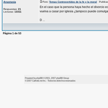
Anastasia
Foro:
Temas Controvertidos de la fe y la moral
Publicad
En el caso que la persona haya hecho el divorcio ec
Respuestas:
21
vuelva a casar por iglesia ¿tampoco puede comulg
Lecturas:
13311
D ...
Página
1
de
53
Powered by
phpBB
© 2001, 2007 phpBB Group
© 2007
Catholic.net
Inc. - Todos los derechos reservados