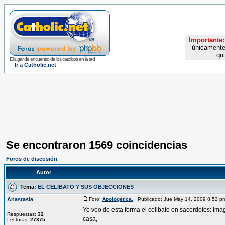
Importante:
únicamente
qu
El lugar de encuentro de los católicos en la red
Ir a Catholic.net
Se encontraron 1569 coincidencias
Foros de discusión
Autor
Tema:
EL CELIBATO Y SUS OBJECCIONES
Anastasia
Foro:
Apologética.
Publicado: Jue May 14, 2009 8:52 
Yo veo de esta forma el celibato en sacerdotes: Im
Respuestas:
32
casa,
Lecturas:
27375