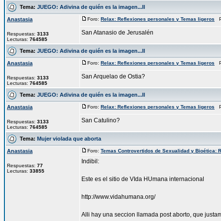
Tema:
JUEGO: Adivina de quién es la imagen...II
Anastasia
Foro:
Relax: Reflexiones personales y Temas ligeros
Pu
San Atanasio de Jerusalén
Respuestas:
3133
Lecturas:
764585
Tema:
JUEGO: Adivina de quién es la imagen...II
Anastasia
Foro:
Relax: Reflexiones personales y Temas ligeros
Pu
San Arquelao de Ostia?
Respuestas:
3133
Lecturas:
764585
Tema:
JUEGO: Adivina de quién es la imagen...II
Anastasia
Foro:
Relax: Reflexiones personales y Temas ligeros
Pu
San Catulino?
Respuestas:
3133
Lecturas:
764585
Tema:
Mujer violada que aborta
Anastasia
Foro:
Temas Controvertidos de Sexualidad y Bioética: R
Indibil:
Respuestas:
77
Lecturas:
33855
Este es el sitio de VIda HUmana internacional
http://www.vidahumana.org/
Alli hay una seccion llamada post aborto, que just