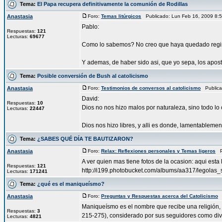
Tema:
El Papa recupera definitivamente la comunión de Rodillas
Anastasia
Foro:
Temas litúrgicos
Publicado: Lun Feb 16, 2009 8
Pablo:
Respuestas:
121
Lecturas:
69677
Como lo sabemos? No creo que haya quedado regist
Y ademas, de haber sido asi, que yo sepa, los aposto
Tema:
Posible conversión de Bush al catolicismo
Anastasia
Foro:
Testimonios de conversos al catolicismo
Publica
David:
Respuestas:
10
Dios no nos hizo malos por naturaleza, sino todo lo 
Lecturas:
22447
Dios nos hizo libres, y alli es donde, lamentablement
Tema:
¿SABES QUÉ DÍA TE BAUTIZARON?
Anastasia
Foro:
Relax: Reflexiones personales y Temas ligeros
Pu
A ver quien mas tiene fotos de la ocasion: aqui esta
Respuestas:
121
http://i199.photobucket.com/albums/aa317/legola
Lecturas:
171241
Tema:
¿qué es el maniqueísmo?
Anastasia
Foro:
Preguntas y Respuestas acerca del Catolicismo
P
Maniqueísmo es el nombre que recibe una religión, de
Respuestas:
3
215-275), considerado por sus seguidores como divi
Lecturas:
4821