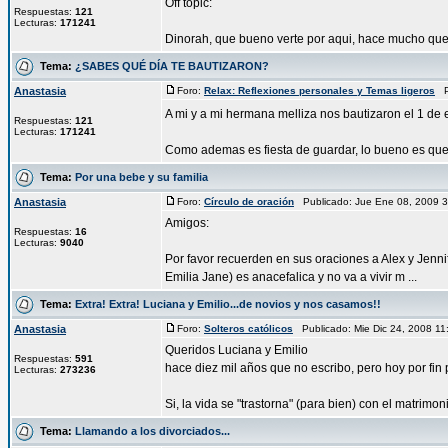
Off topic:
Respuestas:
121
Lecturas:
171241
Dinorah, que bueno verte por aqui, hace mucho que 
Tema:
¿SABES QUÉ DÍA TE BAUTIZARON?
Anastasia
Foro:
Relax: Reflexiones personales y Temas ligeros
Pu
A mi y a mi hermana melliza nos bautizaron el 1 d
Respuestas:
121
Lecturas:
171241
Como ademas es fiesta de guardar, lo bueno es que 
Tema:
Por una bebe y su familia
Anastasia
Foro:
Círculo de oración
Publicado: Jue Ene 08, 2009 
Amigos:
Respuestas:
16
Lecturas:
9040
Por favor recuerden en sus oraciones a Alex y Jenn
Emilia Jane) es anacefalica y no va a vivir m ...
Tema:
Extra! Extra! Luciana y Emilio...de novios y nos casamos!!
Anastasia
Foro:
Solteros católicos
Publicado: Mie Dic 24, 2008 1
Queridos Luciana y Emilio
Respuestas:
591
hace diez mil años que no escribo, pero hoy por fin p
Lecturas:
273236
Si, la vida se "trastorna" (para bien) con el matrimonio
Tema:
Llamando a los divorciados...