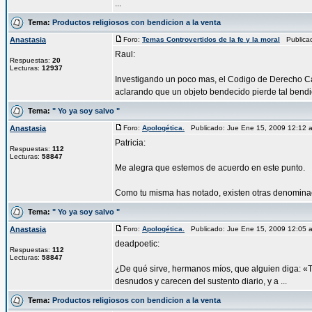
...
Tema:
Productos religiosos con bendicion a la venta
Anastasia
Foro:
Temas Controvertidos de la fe y la moral
Publicad
Raul:
Respuestas:
20
Lecturas:
12937
Investigando un poco mas, el Codigo de Derecho C
aclarando que un objeto bendecido pierde tal bendici
Tema:
" Yo ya soy salvo "
Anastasia
Foro:
Apologética.
Publicado: Jue Ene 15, 2009 12:12
Patricia:
Respuestas:
112
Lecturas:
58847
Me alegra que estemos de acuerdo en este punto.
Como tu misma has notado, existen otras denominacione
Tema:
" Yo ya soy salvo "
Anastasia
Foro:
Apologética.
Publicado: Jue Ene 15, 2009 12:05
deadpoetic:
Respuestas:
112
Lecturas:
58847
¿De qué sirve, hermanos míos, que alguien diga: «T
desnudos y carecen del sustento diario, y a ...
Tema:
Productos religiosos con bendicion a la venta