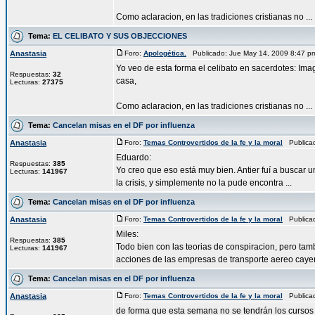
Como aclaracion, en las tradiciones cristianas no ...
Tema:
EL CELIBATO Y SUS OBJECCIONES
Anastasia
Foro:
Apologética.
Publicado: Jue May 14, 2009 8:47 
Yo veo de esta forma el celibato en sacerdotes: Im
Respuestas:
32
casa,
Lecturas:
27375
Como aclaracion, en las tradiciones cristianas no ...
Tema:
Cancelan misas en el DF por influenza
Anastasia
Foro:
Temas Controvertidos de la fe y la moral
Publicad
Eduardo:
Respuestas:
385
Yo creo que eso está muy bien. Antier fuí a buscar 
Lecturas:
141967
la crisis, y simplemente no la pude encontra ...
Tema:
Cancelan misas en el DF por influenza
Anastasia
Foro:
Temas Controvertidos de la fe y la moral
Publicad
Miles:
Respuestas:
385
Todo bien con las teorias de conspiracion, pero ta
Lecturas:
141967
acciones de las empresas de transporte aereo cayer 
Tema:
Cancelan misas en el DF por influenza
Anastasia
Foro:
Temas Controvertidos de la fe y la moral
Publicad
de forma que esta semana no se tendrán los cursos q