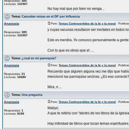
Respuestas:
385
Lecturas:
141967
No hay mal que por bien no venga...
Tema:
Cancelan misas en el DF por influenza
Anastasia
Foro:
Temas Controvertidos de la fe y la moral
Publicad
y cuyas vacunas resultaron ser mortales en todos lo
Respuestas:
385
Lecturas:
141967
Esto es mentira. Yo conozco personalmente a gente 
Con lo que es obvio que el ...
Tema:
¿cual es mi parroquia?
Anastasia
Foro:
Temas Controvertidos de la fe y la moral
Publicad
Recuerdo que alguien alguna vez me dijo que había e
Respuestas:
21
mencionó las parroquias vecinas. ¿Es eso correcto
Lecturas:
16680
Mira, n ...
Tema:
Una pregunta
Anastasia
Foro:
Temas Controvertidos de la fe y la moral
Publicad
Mabys:
Respuestas:
1
A que te referis con "dentro de los libros de la Iglesi
Lecturas:
8199
Hay infinidad de libros que tocan temas espirituales..