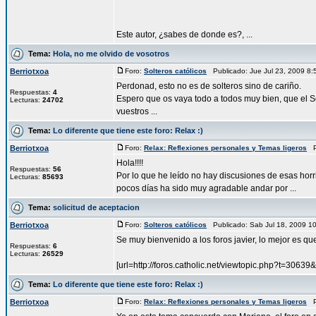
Este autor, ¿sabes de donde es?, ...
Tema:
Hola, no me olvido de vosotros
Berriotxoa
Foro:
Solteros católicos
Publicado: Jue Jul 23, 2009 8
Perdonad, esto no es de solteros sino de cariño.
Respuestas:
4
Espero que os vaya todo a todos muy bien, que el S
Lecturas:
24702
vuestros ...
Tema:
Lo diferente que tiene este foro: Relax :)
Berriotxoa
Foro:
Relax: Reflexiones personales y Temas ligeros
Pu
Hola!!!!
Respuestas:
56
Por lo que he leído no hay discusiones de esas horrib
Lecturas:
85693
pocos días ha sido muy agradable andar por ...
Tema:
solicitud de aceptacion
Berriotxoa
Foro:
Solteros católicos
Publicado: Sab Jul 18, 2009 
Se muy bienvenido a los foros javier, lo mejor es qu
Respuestas:
6
Lecturas:
26529
[url=http://foros.catholic.net/viewtopic.php?t=30639&
Tema:
Lo diferente que tiene este foro: Relax :)
Berriotxoa
Foro:
Relax: Reflexiones personales y Temas ligeros
Pu