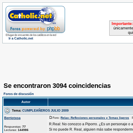
Importante:
únicamente
qu
El lugar de encuentro de los católicos en la red
Ir a Catholic.net
Se encontraron 3094 coincidencias
Foros de discusión
Autor
Tema:
CUMPLEAÑEROS JULIO 2009
Berriotxoa
Foro:
Relax: Reflexiones personales y Temas ligeros
Pu
R.Real: No conozco a Piporro. ¿Es un personaje o al
Respuestas:
77
Si no puede R. Real, alguien más sabe responderm
Lecturas:
144986