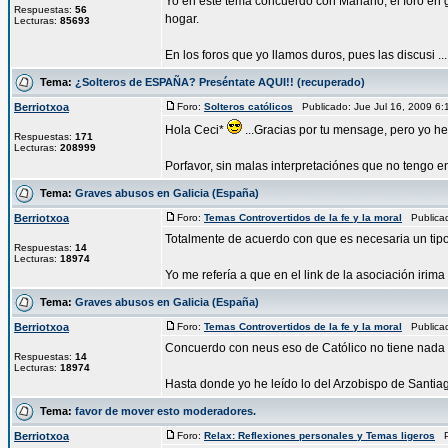
Yo en este tema concuerdo con Mariano, el foro en g
Respuestas:
56
hogar.
Lecturas:
85693
En los foros que yo llamos duros, pues las discusi ...
Tema:
¿Solteros de ESPAÑA? Preséntate AQUI!! (recuperado)
Berriotxoa
Foro:
Solteros católicos
Publicado: Jue Jul 16, 2009 6
Hola Ceci*
...Gracias por tu mensage, pero yo h
Respuestas:
171
Lecturas:
208999
Porfavor, sin malas interpretaciónes que no tengo en
Tema:
Graves abusos en Galicia (España)
Berriotxoa
Foro:
Temas Controvertidos de la fe y la moral
Publicad
Totalmente de acuerdo con que es necesaria un tipo
Respuestas:
14
Lecturas:
18974
Yo me refería a que en el link de la asociación irima
Tema:
Graves abusos en Galicia (España)
Berriotxoa
Foro:
Temas Controvertidos de la fe y la moral
Publicad
Concuerdo con neus eso de Católico no tiene nada
Respuestas:
14
Lecturas:
18974
Hasta donde yo he leído lo del Arzobispo de Santiag
Tema:
favor de mover esto moderadores.
Berriotxoa
Foro:
Relax: Reflexiones personales y Temas ligeros
Pu