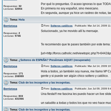
Por qué lo preguntas. O acaso ignoras lo que TO
Respuestas:
32
En primera no soy español, sino mexicano.
Lecturas:
32004
En segunda, aunque ya hice un rastreo de notas, tamb
Tema:
Hola
Berriotxoa
Foro:
Solteros católicos
Publicado: Mar Jul 14, 2009 1
Solucionado, ya he movido allí tu mensaje.
Respuestas:
2
Lecturas:
5746
Te recomiendo que te pases también por este tema:
[url=http://foros.catholic.net/viewtopic.php?t=6442
Tema:
¿Solteros de ESPAÑA? Preséntate AQUI!! (recuperado)
Berriotxoa
Foro:
Solteros católicos
Publicado: Mar Jul 14, 2009 1
Hola a todos, yo también soy nueva, me llamo Mª Ca
Respuestas:
171
gente y si puede ser algún chico soltero y católico.
Lecturas:
208999
Tema:
Club de los incognitos y las incognitas.
Berriotxoa
Foro:
Solteros católicos
Publicado: Jue Jul 09, 2009 9
Una fiesta!!! me fascina les puedo hacer un live slid
Respuestas:
833
Lecturas:
431566
un saludito a todas y todos los que no veo hace mucho
Tema:
Club de los incognitos y las incognitas.