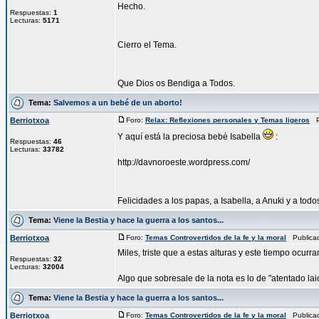
Hecho.
Respuestas:
1
Lecturas:
5171
Cierro el Tema.
Que Dios os Bendiga a Todos.
Tema:
Salvemos a un bebé de un aborto!
Berriotxoa
Foro:
Relax: Reflexiones personales y Temas ligeros
Pu
Y aquí está la preciosa bebé Isabella
:
Respuestas:
46
Lecturas:
33782
http://davnoroeste.wordpress.com/
Felicidades a los papas, a Isabella, a Anuki y a tod
Tema:
Viene la Bestia y hace la guerra a los santos...
Berriotxoa
Foro:
Temas Controvertidos de la fe y la moral
Publicad
Miles, triste que a estas alturas y este tiempo ocurra
Respuestas:
32
Lecturas:
32004
Algo que sobresale de la nota es lo de "atentado laic
Tema:
Viene la Bestia y hace la guerra a los santos...
Berriotxoa
Foro:
Temas Controvertidos de la fe y la moral
Publicad