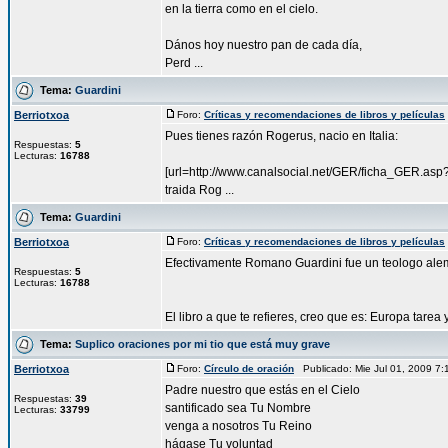
en la tierra como en el cielo.
Dános hoy nuestro pan de cada día,
Perd ...
Tema:
Guardini
Berriotxoa
Foro:
Críticas y recomendaciones de libros y películas
Pues tienes razón Rogerus, nacio en Italia:
Respuestas:
5
Lecturas:
16788
[url=http://www.canalsocial.net/GER/ficha_GER.asp?
traida Rog ...
Tema:
Guardini
Berriotxoa
Foro:
Críticas y recomendaciones de libros y películas
Efectivamente Romano Guardini fue un teologo alema
Respuestas:
5
Lecturas:
16788
El libro a que te refieres, creo que es: Europa tarea y 
Tema:
Suplico oraciones por mi tio que está muy grave
Berriotxoa
Foro:
Círculo de oración
Publicado: Mie Jul 01, 2009 7
Padre nuestro que estás en el Cielo
Respuestas:
39
santificado sea Tu Nombre
Lecturas:
33799
venga a nosotros Tu Reino
hágase Tu voluntad