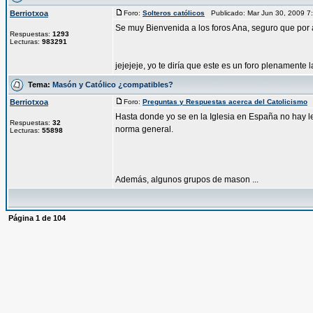
Berriotxoa
Foro:
Solteros católicos
Publicado: Mar Jun 30, 2009 
Se muy Bienvenida a los foros Ana, seguro que por 
Respuestas:
1293
Lecturas:
983291
jejejeje, yo te diría que este es un foro plenamente 
Tema:
Masón y Católico ¿compatibles?
Berriotxoa
Foro:
Preguntas y Respuestas acerca del Catolicismo
P
Hasta donde yo se en la Iglesia en España no hay le
Respuestas:
32
norma general.
Lecturas:
55898
Además, algunos grupos de mason ...
Página
1
de
104