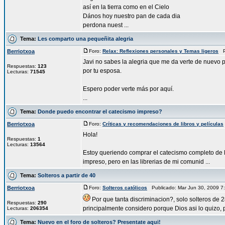
así en la tierra como en el Cielo
Dános hoy nuestro pan de cada dia
perdona nuest ...
Tema:
Les comparto una pequeñita alegria
Berriotxoa
Foro:
Relax: Reflexiones personales y Temas ligeros
Pu
Javi no sabes la alegria que me da verte de nuevo po
Respuestas:
123
por tu esposa.
Lecturas:
71545
Espero poder verte más por aquí.
...
Tema:
Donde puedo encontrar el catecismo impreso?
Berriotxoa
Foro:
Críticas y recomendaciones de libros y películas
Hola!
Respuestas:
1
Lecturas:
13564
Estoy queriendo comprar el catecismo completo de la 
impreso, pero en las librerias de mi comunid ...
Tema:
Solteros a partir de 40
Berriotxoa
Foro:
Solteros católicos
Publicado: Mar Jun 30, 2009 
Por que tanta discriminacion?, solo solteros de
Respuestas:
290
principalmente considero porque Dios asi lo quizo, pe
Lecturas:
206354
Tema:
Nuevo en el foro de solteros? Presentate aqui!