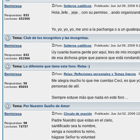
Berriotxoa
Foro:
Solteros católicos
Publicado: Jue Jul 09, 2009 9
Hola Jefe... jeje... con su permiso... ando organizan
Respuestas:
833
Lecturas:
431566
Yo, yo, yo, yo, me uno a la pachanga o a un guateque 
Tema:
Club de los incognitos y las incognitas.
Berriotxoa
Foro:
Solteros católicos
Publicado: Jue Jul 09, 2009 9
Uy cuanta buena gente por aquí, tres de mis incognita
Respuestas:
833
de esa dichosa gripe que parece que está rondando 
Lecturas:
431566
Tema:
Lo diferente que tiene este foro: Relax :)
Berriotxoa
Foro:
Relax: Reflexiones personales y Temas ligeros
Pu
Me alegra mucho lo que me cuentas Ceci, es que yo n
Respuestas:
56
personas de allí.
Lecturas:
85693
Siempre estuve más que nada en este foro ...
Tema:
Por Nuestro Sueño de Amor
Berriotxoa
Foro:
Círculo de oración
Publicado: Jue Jul 02, 2009 
Padre Nuestro que estas en el cielo,
Respuestas:
98
santificado sea tu nombre,
Lecturas:
74757
venga a nosotros tu reino,
hágase Señor tu voluntad