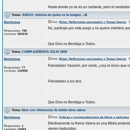
Hasta donde yo se es un cantante, pero el verdadero
Tema:
JUEGO: Adivina de quien es la imagen ...III
Berriotxoa
Foro:
Relax: Reflexiones personales y Temas ligeros
Pu
No, participo por este juego y no quiero interferir, p
Respuestas:
786
Lecturas:
364216
Que Dios os Bendiga a Todos.
Tema:
CUMPLEAÑEROS JULIO 2009
Berriotxoa
Foro:
Relax: Reflexiones personales y Temas ligeros
Pu
Felicidades Yassmin, por cierto, ¿soy el único que 
Respuestas:
77
Lecturas:
144986
Felicidades a los dos.
Que Dios os Bendiga a Todos.
Tema:
libro con referencias de biblia reina valera
Berriotxoa
Foro:
Críticas y recomendaciones de libros y películas
Efectivamente la Reina Valera es una Biblia protest
Respuestas:
1
vienen traducidas.
Lecturas:
13433