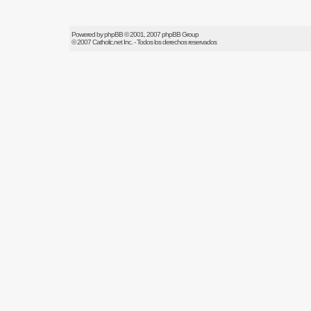
Powered by
phpBB
© 2001, 2007 phpBB Group
© 2007
Catholic.net
Inc. - Todos los derechos reservados