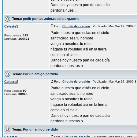
Danos hoy nuestro pan de cada día
perdona nues ...
Tema:
pedir por las animas del purgatorio
CelesteS
Foro:
Círculo de oración
Publicado: Mar Mar 17, 2009 
Padre nuestro que estás en el cielo
Respuestas:
119
santificado sea tu nombre
Lecturas:
164421
venga a nosotros tu reino
hágase tu voluntad así en la tierra
como en el cielo.
Danos hoy nuestro pan de cada día
perdona nuestras o ...
Tema:
Por un amigo perdido
CelesteS
Foro:
Círculo de oración
Publicado: Mar Mar 17, 2009 
Padre nuestro que estás en el cielo
Respuestas:
90
santificado sea tu nombre
Lecturas:
30946
venga a nosotros tu reino
hágase tu voluntad así en la tierra
como en el cielo.
Danos hoy nuestro pan de cada día
perdona nuestras o ...
Tema:
Por un amigo perdido
Foro:
Círculo de oración
Publicado: Mar Mar 17, 2009 