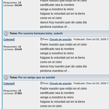
Padre nuestro que estás en el cielo
Respuestas:
12
santificado sea tu nombre
Lecturas:
24149
venga a nosotros tu reino
hágase tu voluntad así en la tierra
como en el cielo
danos hoy nuestro pan de cada día
perdona nuestras of ...
Tema:
Por nuestra hermana betty_xukuth
CelesteS
Foro:
Círculo de oración
Publicado: Dom Jul 26, 2009 
Padre nuestro que estás en el cielo
Respuestas:
12
santificado sea tu nombre
Lecturas:
24149
venga a nosotros tu reino
hágase tu voluntad así en la tierra
como en el cielo
danos hoy nuestro pan de cada día
perdona nuestras of ...
Tema:
Por un amigo que se suicidó
CelesteS
Foro:
Círculo de oración
Publicado: Dom Jul 26, 2009 
Padre nuestro que estás en el cielo
Respuestas:
15
santificado sea tu nombre
Lecturas:
27385
venga a nosotros tu reino
hágase tu voluntad así en la tierra
como en el cielo