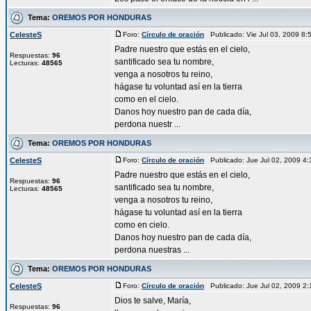
Tema:
OREMOS POR HONDURAS
CelesteS
Foro:
Círculo de oración
Publicado: Vie Jul 03, 2009 8
Padre nuestro que estás en el cielo,
Respuestas:
96
santificado sea tu nombre,
Lecturas:
48565
venga a nosotros tu reino,
hágase tu voluntad así en la tierra
como en el cielo.
Danos hoy nuestro pan de cada día,
perdona nuestr ...
Tema:
OREMOS POR HONDURAS
CelesteS
Foro:
Círculo de oración
Publicado: Jue Jul 02, 2009 4
Padre nuestro que estás en el cielo,
Respuestas:
96
santificado sea tu nombre,
Lecturas:
48565
venga a nosotros tu reino,
hágase tu voluntad así en la tierra
como en cielo.
Danos hoy nuestro pan de cada día,
perdona nuestras ...
Tema:
OREMOS POR HONDURAS
CelesteS
Foro:
Círculo de oración
Publicado: Jue Jul 02, 2009 2
Dios te salve, María,
Respuestas:
96