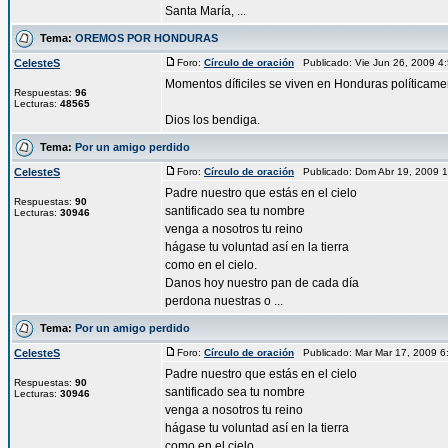
Santa María, ...
Tema:
OREMOS POR HONDURAS
CelesteS
Foro:
Círculo de oración
Publicado: Vie Jun 26, 2009 
Momentos díficiles se viven en Honduras políticam
Respuestas:
96
Lecturas:
48565
Dios los bendiga.
Tema:
Por un amigo perdido
CelesteS
Foro:
Círculo de oración
Publicado: Dom Abr 19, 2009 
Padre nuestro que estás en el cielo
Respuestas:
90
santificado sea tu nombre
Lecturas:
30946
venga a nosotros tu reino
hágase tu voluntad así en la tierra
como en el cielo.
Danos hoy nuestro pan de cada día
perdona nuestras o ...
Tema:
Por un amigo perdido
CelesteS
Foro:
Círculo de oración
Publicado: Mar Mar 17, 2009 
Padre nuestro que estás en el cielo
Respuestas:
90
santificado sea tu nombre
Lecturas:
30946
venga a nosotros tu reino
hágase tu voluntad así en la tierra
como en el cielo.