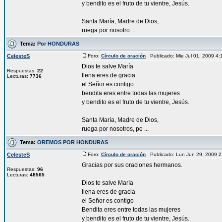
y bendito es el fruto de tu vientre, Jesús.
Santa María, Madre de Dios,
ruega por nosotro ...
Tema:
Por HONDURAS
CelesteS
Foro:
Círculo de oración
Publicado: Mie Jul 01, 2009 4
Dios te salve María
Respuestas:
22
llena eres de gracia
Lecturas:
7736
el Señor es contigo
bendita eres entre todas las mujeres
y bendito es el fruto de tu vientre, Jesús.
Santa María, Madre de Dios,
ruega por nosotros, pe ...
Tema:
OREMOS POR HONDURAS
CelesteS
Foro:
Círculo de oración
Publicado: Lun Jun 29, 2009 
Gracias por sus oraciones hermanos.
Respuestas:
96
Lecturas:
48565
Dios te salve María
llena eres de gracia
el Señor es contigo
Bendita eres entre todas las mujeres
y bendito es el fruto de tu vientre, Jesús.