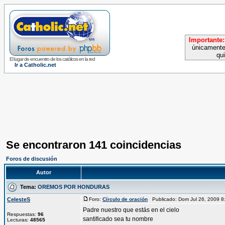
Importante:
únicamente
qu
El lugar de encuentro de los católicos en la red
Ir a Catholic.net
Se encontraron 141 coincidencias
Foros de discusión
Autor
Tema:
OREMOS POR HONDURAS
CelesteS
Foro:
Círculo de oración
Publicado: Dom Jul 26, 2009 
Padre nuestro que estás en el cielo
Respuestas:
96
santificado sea tu nombre
Lecturas:
48565