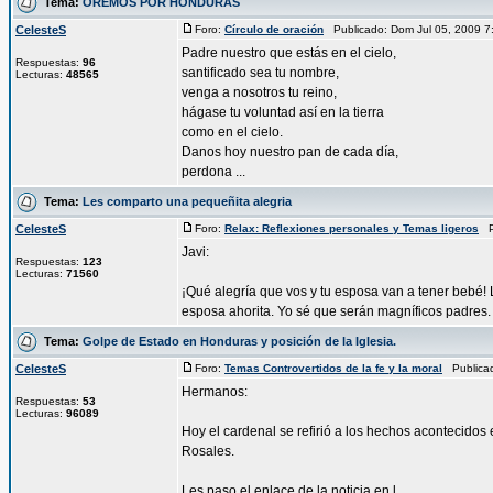
Tema:
OREMOS POR HONDURAS
CelesteS
Foro:
Círculo de oración
Publicado: Dom Jul 05, 2009 
Padre nuestro que estás en el cielo,
Respuestas:
96
santificado sea tu nombre,
Lecturas:
48565
venga a nosotros tu reino,
hágase tu voluntad así en la tierra
como en el cielo.
Danos hoy nuestro pan de cada día,
perdona ...
Tema:
Les comparto una pequeñita alegria
CelesteS
Foro:
Relax: Reflexiones personales y Temas ligeros
Pu
Javi:
Respuestas:
123
Lecturas:
71560
¡Qué alegría que vos y tu esposa van a tener bebé
esposa ahorita. Yo sé que serán magníficos padres. E
Tema:
Golpe de Estado en Honduras y posición de la Iglesia.
CelesteS
Foro:
Temas Controvertidos de la fe y la moral
Publicad
Hermanos:
Respuestas:
53
Lecturas:
96089
Hoy el cardenal se refirió a los hechos acontecido
Rosales.
Les paso el enlace de la noticia en l ...