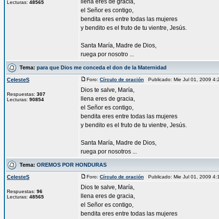
llena eres de gracia,
Lecturas:
48565
el Señor es contigo,
bendita eres entre todas las mujeres
y bendito es el fruto de tu vientre, Jesús.
Santa María, Madre de Dios,
ruega por nosotro ...
Tema:
para que Dios me conceda el don de la Maternidad
CelesteS
Foro:
Círculo de oración
Publicado: Mie Jul 01, 2009 4
Dios te salve, María,
Respuestas:
307
llena eres de gracia,
Lecturas:
90854
el Señor es contigo,
bendita eres entre todas las mujeres
y bendito es el fruto de tu vientre, Jesús.
Santa María, Madre de Dios,
ruega por nosotros ...
Tema:
OREMOS POR HONDURAS
CelesteS
Foro:
Círculo de oración
Publicado: Mie Jul 01, 2009 4
Dios te salve, María,
Respuestas:
96
llena eres de gracia,
Lecturas:
48565
el Señor es contigo,
bendita eres entre todas las mujeres