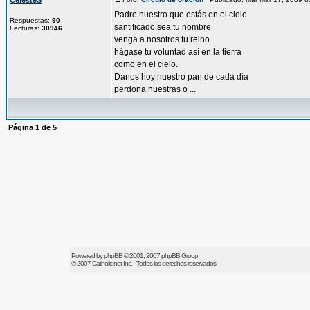
CelesteS
Padre nuestro que estás en el cielo
Respuestas:
90
santificado sea tu nombre
Lecturas:
30946
venga a nosotros tu reino
hágase tu voluntad así en la tierra
como en el cielo.
Danos hoy nuestro pan de cada día
perdona nuestras o ...
Página
1
de
5
Powered by
phpBB
© 2001, 2007 phpBB Group
© 2007
Catholic.net
Inc. - Todos los derechos reservados