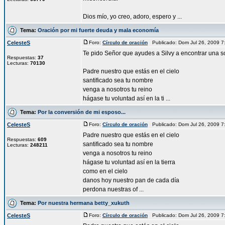
Dios mío, yo creo, adoro, espero y ...
Tema:
Oración por mi fuerte deuda y mala economía
CelesteS
Foro:
Círculo de oración
Publicado: Dom Jul 26, 2009 
Te pido Señor que ayudes a Silvy a encontrar una s
Respuestas:
37
Lecturas:
70130
Padre nuestro que estás en el cielo
santificado sea tu nombre
venga a nosotros tu reino
hágase tu voluntad así en la ti ...
Tema:
Por la conversión de mi esposo...
CelesteS
Foro:
Círculo de oración
Publicado: Dom Jul 26, 2009 
Padre nuestro que estás en el cielo
Respuestas:
609
santificado sea tu nombre
Lecturas:
248211
venga a nosotros tu reino
hágase tu voluntad así en la tierra
como en el cielo
danos hoy nuestro pan de cada día
perdona nuestras of ...
Tema:
Por nuestra hermana betty_xukuth
CelesteS
Foro:
Círculo de oración
Publicado: Dom Jul 26, 2009 