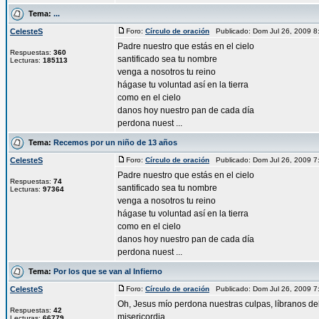
Tema:
...
CelesteS
Foro:
Círculo de oración
Publicado: Dom Jul 26, 2009 
Padre nuestro que estás en el cielo
Respuestas:
360
santificado sea tu nombre
Lecturas:
185113
venga a nosotros tu reino
hágase tu voluntad así en la tierra
como en el cielo
danos hoy nuestro pan de cada día
perdona nuest ...
Tema:
Recemos por un niño de 13 años
CelesteS
Foro:
Círculo de oración
Publicado: Dom Jul 26, 2009 
Padre nuestro que estás en el cielo
Respuestas:
74
santificado sea tu nombre
Lecturas:
97364
venga a nosotros tu reino
hágase tu voluntad así en la tierra
como en el cielo
danos hoy nuestro pan de cada día
perdona nuest ...
Tema:
Por los que se van al Infierno
CelesteS
Foro:
Círculo de oración
Publicado: Dom Jul 26, 2009 
Oh, Jesus mío perdona nuestras culpas, líbranos del 
Respuestas:
42
misericordia.
Lecturas:
66779