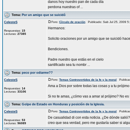
danos hoy nuestro pan de cada día
perdona nuestras of ...
Tema:
Por un amigo que se suicidó
CelesteS
Foro:
Círculo de oración
Publicado: Sab Jul 25, 2009 
Hermanos:
Respuestas:
15
Lecturas:
27385
Solicito oraciones por un amigo que se suicidó hace
Bendiciones.
Padre nuestro que estás en el cielo
santificado sea tu nombr ...
Tema:
peco por odiarme??
CelesteS
Foro:
Temas Controvertidos de la fe y la moral
Publicad
Ama a Dios por sobre todas las cosas y a tu prójimo
Respuestas:
14
Lecturas:
33106
Si no te amas, ¿cómo vas a amar al prójimo? No es l
Tema:
Golpe de Estado en Honduras y posición de la Iglesia.
CelesteS
Foro:
Temas Controvertidos de la fe y la moral
Publicad
De casualidad di con esta noticia. ¿De dónde sali
Respuestas:
53
creo que sea verdad, pero me gustaría saber si alguie
Lecturas:
96089