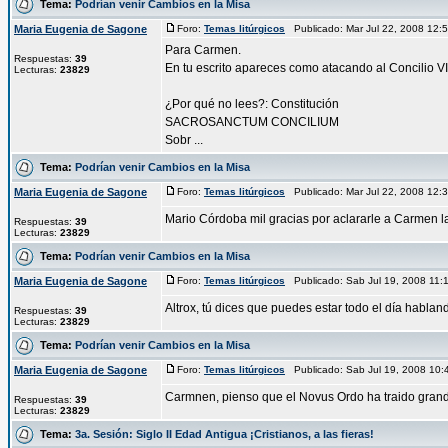
Tema:
Podrían venir Cambios en la Misa
Maria Eugenia de Sagone
Foro:
Temas litúrgicos
Publicado: Mar Jul 22, 2008 12
Para Carmen.
Respuestas:
39
En tu escrito apareces como atacando al Concilio VI
Lecturas:
23829
¿Por qué no lees?: Constitución
SACROSANCTUM CONCILIUM
Sobr ...
Tema:
Podrían venir Cambios en la Misa
Maria Eugenia de Sagone
Foro:
Temas litúrgicos
Publicado: Mar Jul 22, 2008 12
Mario Córdoba mil gracias por aclararle a Carmen l
Respuestas:
39
Lecturas:
23829
Tema:
Podrían venir Cambios en la Misa
Maria Eugenia de Sagone
Foro:
Temas litúrgicos
Publicado: Sab Jul 19, 2008 11
Altrox, tú dices que puedes estar todo el día habla
Respuestas:
39
Lecturas:
23829
Tema:
Podrían venir Cambios en la Misa
Maria Eugenia de Sagone
Foro:
Temas litúrgicos
Publicado: Sab Jul 19, 2008 10
Carmnen, pienso que el Novus Ordo ha traido grandes 
Respuestas:
39
Lecturas:
23829
Tema:
3a. Sesión: Siglo II Edad Antigua ¡Cristianos, a las fieras!