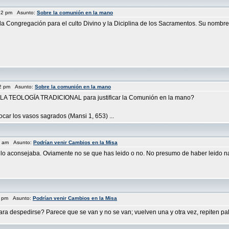
:52 pm Asunto:
Sobre la comunión en la mano
 la Congregación para el culto Divino y la Diciplina de los Sacramentos. Su no
22 pm Asunto:
Sobre la comunión en la mano
 TEOLOGÏA TRADICIONAL para justificar la Comunión en la mano?
ocar los vasos sagrados (Mansi 1, 653) ...
45 am Asunto:
Podrían venir Cambios en la Misa
 lo aconsejaba. Oviamente no se que has leido o no. No presumo de haber leido n
28 pm Asunto:
Podrían venir Cambios en la Misa
a despedirse? Parece que se van y no se van; vuelven una y otra vez, repiten palab