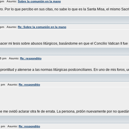
0 pm Asunto:
Sobre la comunión en la mano
Por lo que percibo en sus citas, no sabe lo que es la Santa Misa, el mismo Sacrific
7 pm Asunto:
Re: Sobre la comunión en la mano
hacer mi tesis sobre abusos litúrgicos, basándome en que el Concilio Vatican II fue m
:56 pm Asunto:
Re: responditio
rontitud y atenerse a las normas litúrgicas postconciliares. En uno de mis foros, 
36 pm Asunto:
Re: responditio
 se me ovidó aclarar otra fe de errata. La persona, prdón nuevamente por no quedár
03 pm Asunto:
Re: responditio