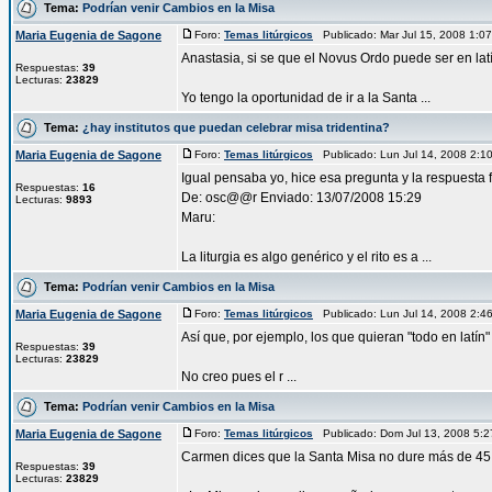
Tema:
Podrían venir Cambios en la Misa
Maria Eugenia de Sagone
Foro:
Temas litúrgicos
Publicado: Mar Jul 15, 2008 1:
Anastasia, si se que el Novus Ordo puede ser en lat
Respuestas:
39
Lecturas:
23829
Yo tengo la oportunidad de ir a la Santa ...
Tema:
¿hay institutos que puedan celebrar misa tridentina?
Maria Eugenia de Sagone
Foro:
Temas litúrgicos
Publicado: Lun Jul 14, 2008 2:
Igual pensaba yo, hice esa pregunta y la respuesta 
Respuestas:
16
De: osc@@r Enviado: 13/07/2008 15:29
Lecturas:
9893
Maru:
La liturgia es algo genérico y el rito es a ...
Tema:
Podrían venir Cambios en la Misa
Maria Eugenia de Sagone
Foro:
Temas litúrgicos
Publicado: Lun Jul 14, 2008 2:
Así que, por ejemplo, los que quieran "todo en latín
Respuestas:
39
Lecturas:
23829
No creo pues el r ...
Tema:
Podrían venir Cambios en la Misa
Maria Eugenia de Sagone
Foro:
Temas litúrgicos
Publicado: Dom Jul 13, 2008 5:
Carmen dices que la Santa Misa no dure más de 45 m
Respuestas:
39
Lecturas:
23829