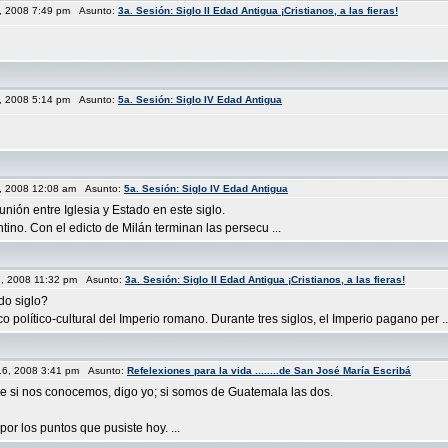
8, 2008 7:49 pm Asunto:
3a. Sesión: Siglo II Edad Antigua ¡Cristianos, a las fieras!
8, 2008 5:14 pm Asunto:
5a. Sesión: Siglo IV Edad Antigua
8, 2008 12:08 am Asunto:
5a. Sesión: Siglo IV Edad Antigua
unión entre Iglesia y Estado en este siglo.
ino. Con el edicto de Milán terminan las persecu ...
7, 2008 11:32 pm Asunto:
3a. Sesión: Siglo II Edad Antigua ¡Cristianos, a las fieras!
do siglo?
o político-cultural del Imperio romano. Durante tres siglos, el Imperio pagano per ..
 16, 2008 3:41 pm Asunto:
Refelexiones para la vida ........de San José María Escribá
que si nos conocemos, digo yo; si somos de Guatemala las dos.
or los puntos que pusiste hoy. ...