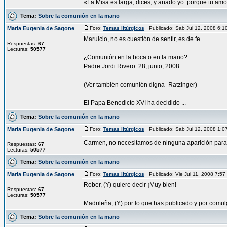
«La Misa es larga, dices, y añado yo: porque tu amo
Tema:
Sobre la comunión en la mano
Maria Eugenia de Sagone
Foro:
Temas litúrgicos
Publicado: Sab Jul 12, 2008 6:
Maruicio, no es cuestión de sentir, es de fe.
Respuestas:
67
Lecturas:
50577
¿Comunión en la boca o en la mano?
Padre Jordi Rivero. 28, junio, 2008
(Ver también comunión digna -Ratzinger)
El Papa Benedicto XVI ha decidido ...
Tema:
Sobre la comunión en la mano
Maria Eugenia de Sagone
Foro:
Temas litúrgicos
Publicado: Sab Jul 12, 2008 1:
Carmen, no necesitamos de ninguna aparición para po
Respuestas:
67
Lecturas:
50577
Tema:
Sobre la comunión en la mano
Maria Eugenia de Sagone
Foro:
Temas litúrgicos
Publicado: Vie Jul 11, 2008 7:5
Rober, (Y) quiere decir ¡Muy bien!
Respuestas:
67
Lecturas:
50577
Madrileña, (Y) por lo que has publicado y por comu
Tema:
Sobre la comunión en la mano