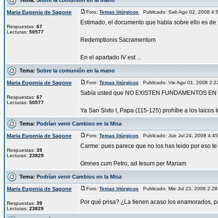
Maria Eugenia de Sagone
Foro:
Temas litúrgicos
Publicado: Sab Ago 02, 2008 4
Estimado, el documento que habla sobre ello es de
Respuestas:
67
Lecturas:
50577
Redemptionis Sacramentum
En el apartado IV est ...
Tema:
Sobre la comunión en la mano
Maria Eugenia de Sagone
Foro:
Temas litúrgicos
Publicado: Vie Ago 01, 2008 2:
Sabía usted que NO EXISTEN FUNDAMENTOS EN LA
Respuestas:
67
Lecturas:
50577
Ya San Sixto I, Papa (115-125) prohíbe a los laicos t
Tema:
Podrían venir Cambios en la Misa
Maria Eugenia de Sagone
Foro:
Temas litúrgicos
Publicado: Jue Jul 24, 2008 4:
Carme: pues parece que no los has leido por eso te
Respuestas:
39
Lecturas:
23829
Omnes cum Petro, ad Iesum per Mariam
Tema:
Podrían venir Cambios en la Misa
Maria Eugenia de Sagone
Foro:
Temas litúrgicos
Publicado: Mie Jul 23, 2008 2:
Por qué prisa? ¿La tienen acaso los enamorados, par
Respuestas:
39
Lecturas:
23829