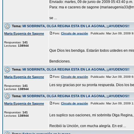
Enviado: martes, 09 de junio de 2009 05:43:40 p.m.
Para: ma e caceres de sagone (mariaeugenia33@
se ...
Tema:
MI SOBRINITA, OLGA REGINA ESTA EN LA AGONIA, ¡¡AYUDENOS!!
Maria Eugenia de Sagone
Foro:
Círculo de oración
Publicado: Mar Jun 09, 2009 
Respuestas:
141
Lecturas:
138944
Que Dios les bendiga. Estarán todos ustedes en mis
Bendiciones.
Tema:
MI SOBRINITA, OLGA REGINA ESTA EN LA AGONIA, ¡¡AYUDENOS!!
Maria Eugenia de Sagone
Foro:
Círculo de oración
Publicado: Mar Jun 09, 2009 
Les soy gracias por su pronta respuesta. Dios los 
Respuestas:
141
Lecturas:
138944
Tema:
MI SOBRINITA, OLGA REGINA ESTA EN LA AGONIA, ¡¡AYUDENOS!!
Maria Eugenia de Sagone
Foro:
Círculo de oración
Publicado: Mar Jun 09, 2009 
Respuestas:
141
Les suplico sus oaciones, mi sobrinita Olga Regina, 
Lecturas:
138944
Recibió la Unción, con mucha alegría. En est ...
Tema:
Sobre la comunión en la mano