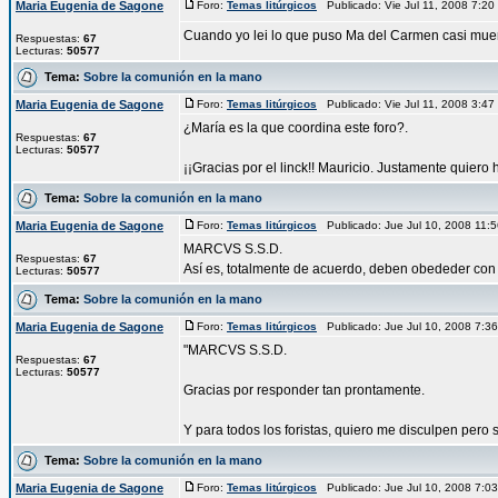
Maria Eugenia de Sagone
Foro:
Temas litúrgicos
Publicado: Vie Jul 11, 2008 7:2
Cuando yo lei lo que puso Ma del Carmen casi muero. 
Respuestas:
67
Lecturas:
50577
Tema:
Sobre la comunión en la mano
Maria Eugenia de Sagone
Foro:
Temas litúrgicos
Publicado: Vie Jul 11, 2008 3:4
¿María es la que coordina este foro?.
Respuestas:
67
Lecturas:
50577
¡¡Gracias por el linck!! Mauricio. Justamente quiero 
Tema:
Sobre la comunión en la mano
Maria Eugenia de Sagone
Foro:
Temas litúrgicos
Publicado: Jue Jul 10, 2008 11
MARCVS S.S.D.
Respuestas:
67
Así es, totalmente de acuerdo, deben obededer con p
Lecturas:
50577
Tema:
Sobre la comunión en la mano
Maria Eugenia de Sagone
Foro:
Temas litúrgicos
Publicado: Jue Jul 10, 2008 7:
"MARCVS S.S.D.
Respuestas:
67
Lecturas:
50577
Gracias por responder tan prontamente.
Y para todos los foristas, quiero me disculpen pero
Tema:
Sobre la comunión en la mano
Maria Eugenia de Sagone
Foro:
Temas litúrgicos
Publicado: Jue Jul 10, 2008 7: