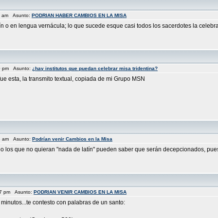
07 am Asunto:
PODRIAN HABER CAMBIOS EN LA MISA
ín o en lengua vernácula; lo que sucede esque casi todos los sacerdotes la celebr
10 pm Asunto:
¿hay institutos que puedan celebrar misa tridentina?
fue esta, la transmito textual, copiada de mi Grupo MSN
46 am Asunto:
Podrían venir Cambios en la Misa
" o los que no quieran "nada de latín" pueden saber que serán decepcionados, pues n
27 pm Asunto:
PODRIAN VENIR CAMBIOS EN LA MISA
inutos...te contesto con palabras de un santo: