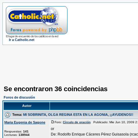
El lugar de encuentro de los católicos en la red
Ir a Catholic.net
Se encontraron 36 coincidencias
Foros de discusión
Autor
Tema:
MI SOBRINITA, OLGA REGINA ESTA EN LA AGONIA, ¡¡AYUDENOS!!
Maria Eugenia de Sagone
Foro:
Círculo de oración
Publicado: Mie Jun 10, 2009 
Respuestas:
141
De: Rodolfo Enrique Cáceres Pérez Guisasola (rc
Lecturas:
138944