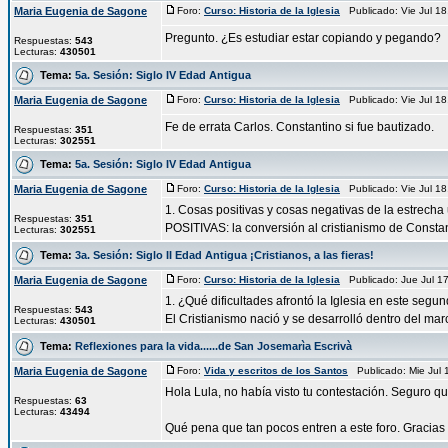
Maria Eugenia de Sagone
Foro:
Curso: Historia de la Iglesia
Publicado: Vie Jul 1
Pregunto. ¿Es estudiar estar copiando y pegando?
Respuestas:
543
Lecturas:
430501
Tema:
5a. Sesión: Siglo IV Edad Antigua
Maria Eugenia de Sagone
Foro:
Curso: Historia de la Iglesia
Publicado: Vie Jul 1
Fe de errata Carlos. Constantino si fue bautizado.
Respuestas:
351
Lecturas:
302551
Tema:
5a. Sesión: Siglo IV Edad Antigua
Maria Eugenia de Sagone
Foro:
Curso: Historia de la Iglesia
Publicado: Vie Jul 1
1. Cosas positivas y cosas negativas de la estrecha 
Respuestas:
351
POSITIVAS: la conversión al cristianismo de Constant
Lecturas:
302551
Tema:
3a. Sesión: Siglo II Edad Antigua ¡Cristianos, a las fieras!
Maria Eugenia de Sagone
Foro:
Curso: Historia de la Iglesia
Publicado: Jue Jul 1
1. ¿Qué dificultades afrontó la Iglesia en este segun
Respuestas:
543
El Cristianismo nació y se desarrolló dentro del marc
Lecturas:
430501
Tema:
Reflexiones para la vida......de San Josemarìa Escrivà
Maria Eugenia de Sagone
Foro:
Vida y escritos de los Santos
Publicado: Mie Jul
Hola Lula, no había visto tu contestación. Seguro 
Respuestas:
63
Lecturas:
43494
Qué pena que tan pocos entren a este foro. Gracias p