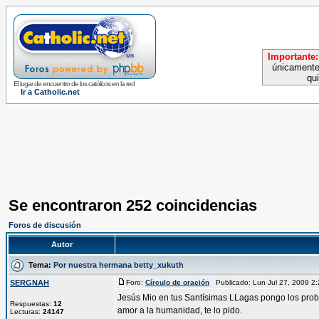
Importante:
únicamente
qu
El lugar de encuentro de los católicos en la red
Ir a Catholic.net
Se encontraron 252 coincidencias
Foros de discusión
Autor
Tema:
Por nuestra hermana betty_xukuth
SERGNAH
Foro:
Círculo de oración
Publicado: Lun Jul 27, 2009 
Jesús Mio en tus Santísimas LLagas pongo los probl
Respuestas:
12
amor a la humanidad, te lo pido.
Lecturas:
24147