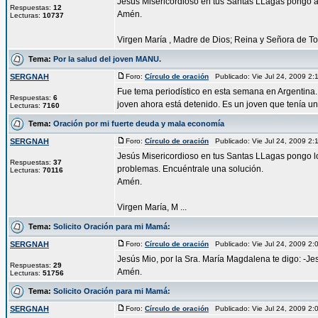
Jesús Misericordioso en tus Santas LLagas pongo als
Respuestas:
12
Amén.
Lecturas:
10737
Virgen María , Madre de Dios; Reina y Señora de Tod
Tema:
Por la salud del joven MANU.
SERGNAH
Foro:
Círculo de oración
Publicado: Vie Jul 24, 2009 2
Fue tema periodístico en esta semana en Argentina.
Respuestas:
6
joven ahora está detenido. Es un joven que tenía una
Lecturas:
7160
Tema:
Oración por mi fuerte deuda y mala economía
SERGNAH
Foro:
Círculo de oración
Publicado: Vie Jul 24, 2009 2
Jesús Misericordioso en tus Santas LLagas pongo los 
Respuestas:
37
problemas. Encuéntrale una solución.
Lecturas:
70116
Amén.
Virgen María, M ...
Tema:
Solicito Oración para mi Mamá:
SERGNAH
Foro:
Círculo de oración
Publicado: Vie Jul 24, 2009 2
Jesús Mio, por la Sra. María Magdalena te digo: -Je
Respuestas:
29
Amén.
Lecturas:
51756
Tema:
Solicito Oración para mi Mamá:
SERGNAH
Foro:
Círculo de oración
Publicado: Vie Jul 24, 2009 2