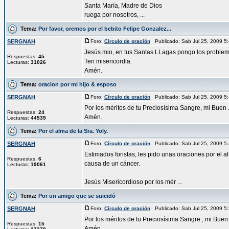
Santa María, Madre de Dios
ruega por nosotros, ...
Tema:
Por favor, oremos por el bebito Felipe Gonzalez...
SERGNAH
Foro:
Círculo de oración
Publicado: Sab Jul 25, 2009 
Jesús mio, en tus Santas LLagas pongo los problem
Respuestas:
45
Ten misericordia.
Lecturas:
31026
Amén.
Tema:
oracion por mi hijo & esposo
SERGNAH
Foro:
Círculo de oración
Publicado: Sab Jul 25, 2009 
Por los méritos de tu Preciosísima Sangre, mi Buen
Respuestas:
24
Amén.
Lecturas:
44539
Tema:
Por el alma de la Sra. Yoly.
SERGNAH
Foro:
Círculo de oración
Publicado: Sab Jul 25, 2009 
Estimados foristas, les pido unas oraciones por el 
Respuestas:
6
causa de un cáncer.
Lecturas:
19061
Jesús Misericordioso por los mér ...
Tema:
Por un amigo que se suicidó
SERGNAH
Foro:
Círculo de oración
Publicado: Sab Jul 25, 2009 
Por los méritos de tu Preciosísima Sangre , mi Buen
Respuestas:
15
Amén.