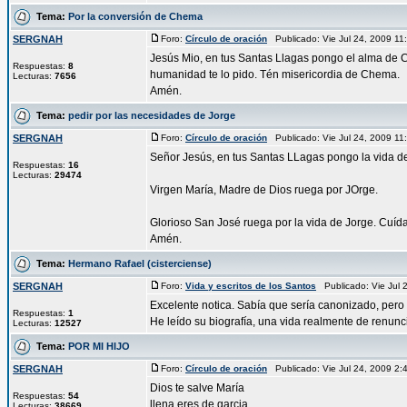
Tema:
Por la conversión de Chema
SERGNAH
Foro:
Círculo de oración
Publicado: Vie Jul 24, 2009 1
Jesús Mio, en tus Santas Llagas pongo el alma de 
Respuestas:
8
humanidad te lo pido. Tén misericordia de Chema.
Lecturas:
7656
Amén.
Tema:
pedir por las necesidades de Jorge
SERGNAH
Foro:
Círculo de oración
Publicado: Vie Jul 24, 2009 1
Señor Jesús, en tus Santas LLagas pongo la vida de
Respuestas:
16
Lecturas:
29474
Virgen María, Madre de Dios ruega por JOrge.
Glorioso San José ruega por la vida de Jorge. Cuída
Amén.
Tema:
Hermano Rafael (cisterciense)
SERGNAH
Foro:
Vida y escritos de los Santos
Publicado: Vie Jul
Excelente notica. Sabía que sería canonizado, pero
Respuestas:
1
He leído su biografía, una vida realmente de renunci
Lecturas:
12527
Tema:
POR MI HIJO
SERGNAH
Foro:
Círculo de oración
Publicado: Vie Jul 24, 2009 2
Dios te salve María
Respuestas:
54
llena eres de garcia
Lecturas:
38669