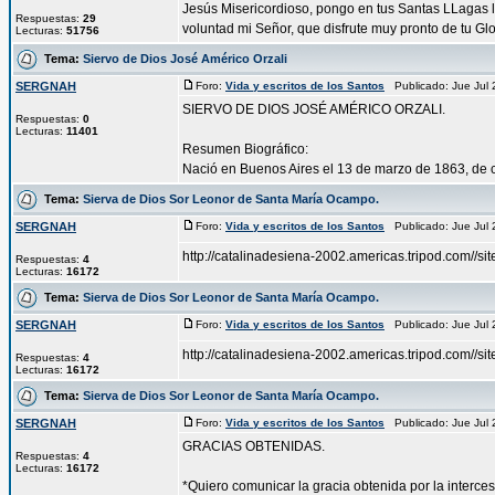
Jesús Misericordioso, pongo en tus Santas LLagas la
Respuestas:
29
voluntad mi Señor, que disfrute muy pronto de tu Glori
Lecturas:
51756
Tema:
Siervo de Dios José Américo Orzali
SERGNAH
Foro:
Vida y escritos de los Santos
Publicado: Jue Jul
SIERVO DE DIOS JOSÉ AMÉRICO ORZALI.
Respuestas:
0
Lecturas:
11401
Resumen Biográfico:
Nació en Buenos Aires el 13 de marzo de 1863, de cris
Tema:
Sierva de Dios Sor Leonor de Santa María Ocampo.
SERGNAH
Foro:
Vida y escritos de los Santos
Publicado: Jue Jul
http://catalinadesiena-2002.americas.tripod.com//sit
Respuestas:
4
Lecturas:
16172
Tema:
Sierva de Dios Sor Leonor de Santa María Ocampo.
SERGNAH
Foro:
Vida y escritos de los Santos
Publicado: Jue Jul
http://catalinadesiena-2002.americas.tripod.com//sit
Respuestas:
4
Lecturas:
16172
Tema:
Sierva de Dios Sor Leonor de Santa María Ocampo.
SERGNAH
Foro:
Vida y escritos de los Santos
Publicado: Jue Jul
GRACIAS OBTENIDAS.
Respuestas:
4
Lecturas:
16172
*Quiero comunicar la gracia obtenida por la interc