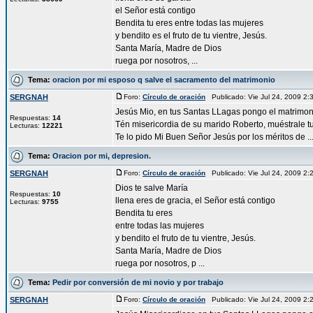
el Señor está contigo
Bendita tu eres entre todas las mujeres
y bendito es el fruto de tu vientre, Jesús.
Santa María, Madre de Dios
ruega por nosotros, ...
Tema:
oracion por mi esposo q salve el sacramento del matrimonio
SERGNAH
Foro:
Círculo de oración
Publicado: Vie Jul 24, 2009 2
Jesús Mio, en tus Santas LLagas pongo el matrimon
Respuestas:
14
Tén misericordia de su marido Roberto, muéstrale tu
Lecturas:
12221
Te lo pido Mi Buen Señor Jesús por los méritos de ..
Tema:
Oracion por mi, depresion.
SERGNAH
Foro:
Círculo de oración
Publicado: Vie Jul 24, 2009 2
Dios te salve María
Respuestas:
10
llena eres de gracia, el Señor está contigo
Lecturas:
9755
Bendita tu eres
entre todas las mujeres
y bendito el fruto de tu vientre, Jesús.
Santa María, Madre de Dios
ruega por nosotros, p ...
Tema:
Pedir por conversión de mi novio y por trabajo
SERGNAH
Foro:
Círculo de oración
Publicado: Vie Jul 24, 2009 2