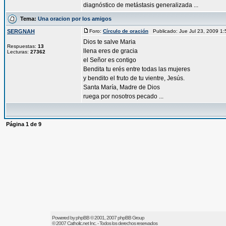
diagnóstico de metástasis generalizada ...
Tema:
Una oracion por los amigos
SERGNAH
Foro:
Círculo de oración
Publicado: Jue Jul 23, 2009 1
Dios te salve Maria
Respuestas:
13
llena eres de gracia
Lecturas:
27362
el Señor es contigo
Bendita tu erés entre todas las mujeres
y bendito el fruto de tu vientre, Jesús.
Santa María, Madre de Dios
ruega por nosotros pecado ...
Página
1
de
9
Powered by
phpBB
© 2001, 2007 phpBB Group
© 2007
Catholic.net
Inc. - Todos los derechos reservados