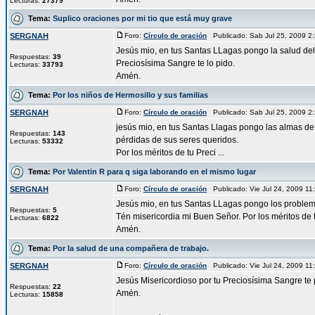
Lecturas:
27379
Tema:
Suplico oraciones por mi tio que está muy grave
SERGNAH
Foro:
Círculo de oración
Publicado: Sab Jul 25, 2009 
Jesús mio, en tus Santas LLagas pongo la salud del
Respuestas:
39
Preciosísima Sangre te lo pido.
Lecturas:
33793
Amén.
Tema:
Por los niños de Hermosillo y sus familias
SERGNAH
Foro:
Círculo de oración
Publicado: Sab Jul 25, 2009 
jesús mio, en tus Santas Llagas pongo las almas de 
Respuestas:
143
pérdidas de sus seres queridos.
Lecturas:
53332
Por los méritos de tu Preci ...
Tema:
Por Valentin R para q siga laborando en el mismo lugar
SERGNAH
Foro:
Círculo de oración
Publicado: Vie Jul 24, 2009 1
Jesús mio, en tus Santas LLagas pongo los problema
Respuestas:
5
Tén misericordia mi Buen Señor. Por los méritos de 
Lecturas:
6822
Amén.
Tema:
Por la salud de una compañera de trabajo.
SERGNAH
Foro:
Círculo de oración
Publicado: Vie Jul 24, 2009 1
Jesús Misericordioso por tu Preciosísima Sangre te p
Respuestas:
22
Amén.
Lecturas:
15858