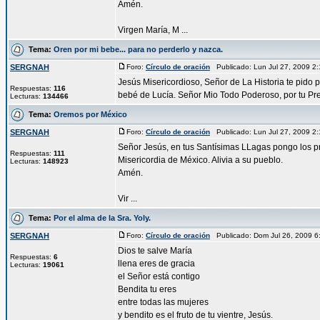
Amén.
Virgen María, M ...
Tema:
Oren por mi bebe... para no perderlo y nazca.
SERGNAH
Foro:
Círculo de oración
Publicado: Lun Jul 27, 2009 
Jesús Misericordioso, Señor de La Historia te pido 
Respuestas:
116
bebé de Lucía. Señor Mio Todo Poderoso, por tu Prec
Lecturas:
134466
Tema:
Oremos por México
SERGNAH
Foro:
Círculo de oración
Publicado: Lun Jul 27, 2009 
Señor Jesús, en tus Santísimas LLagas pongo los pr
Respuestas:
111
Misericordia de México. Alivia a su pueblo.
Lecturas:
148923
Amén.
Vir ...
Tema:
Por el alma de la Sra. Yoly.
SERGNAH
Foro:
Círculo de oración
Publicado: Dom Jul 26, 2009 
Dios te salve María
Respuestas:
6
llena eres de gracia
Lecturas:
19061
el Señor está contigo
Bendita tu eres
entre todas las mujeres
y bendito es el fruto de tu vientre, Jesús.