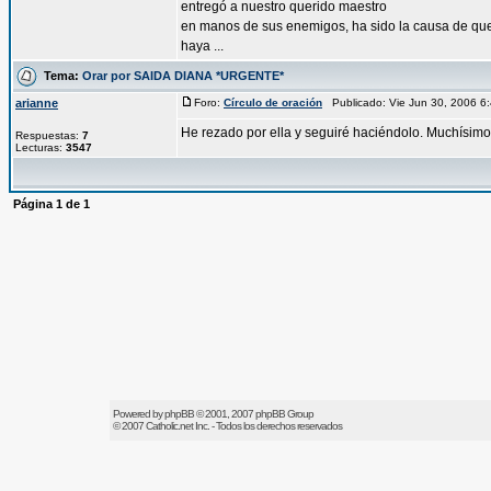
entregó a nuestro querido maestro
en manos de sus enemigos, ha sido la causa de qu
haya ...
Tema:
Orar por SAIDA DIANA *URGENTE*
arianne
Foro:
Círculo de oración
Publicado: Vie Jun 30, 2006 
He rezado por ella y seguiré haciéndolo. Muchísimo
Respuestas:
7
Lecturas:
3547
Página
1
de
1
Powered by
phpBB
© 2001, 2007 phpBB Group
© 2007
Catholic.net
Inc. - Todos los derechos reservados