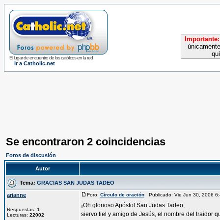
Importante:
únicamente
qu
El lugar de encuentro de los católicos en la red
Ir a Catholic.net
Se encontraron 2 coincidencias
Foros de discusión
Autor
Tema:
GRACIAS SAN JUDAS TADEO
arianne
Foro:
Círculo de oración
Publicado: Vie Jun 30, 2006 
¡Oh glorioso Apóstol San Judas Tadeo,
Respuestas:
1
siervo fiel y amigo de Jesús, el nombre del traidor q
Lecturas:
22002