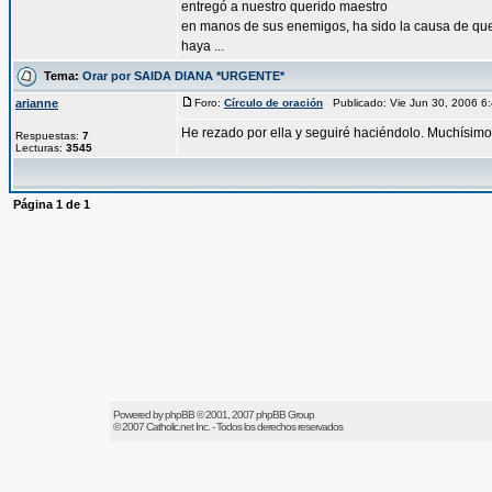
entregó a nuestro querido maestro
en manos de sus enemigos, ha sido la causa de qu
haya ...
Tema:
Orar por SAIDA DIANA *URGENTE*
arianne
Foro:
Círculo de oración
Publicado: Vie Jun 30, 2006 
He rezado por ella y seguiré haciéndolo. Muchísimo
Respuestas:
7
Lecturas:
3545
Página
1
de
1
Powered by
phpBB
© 2001, 2007 phpBB Group
© 2007
Catholic.net
Inc. - Todos los derechos reservados