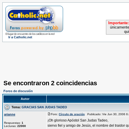
Importante:
únicamente
qu
El lugar de encuentro de los católicos en la red
Ir a Catholic.net
Se encontraron 2 coincidencias
Foros de discusión
Autor
Tema:
GRACIAS SAN JUDAS TADEO
arianne
Foro:
Círculo de oración
Publicado: Vie Jun 30, 2006 
¡Oh glorioso Apóstol San Judas Tadeo,
Respuestas:
1
siervo fiel y amigo de Jesús, el nombre del traidor q
Lecturas:
22000