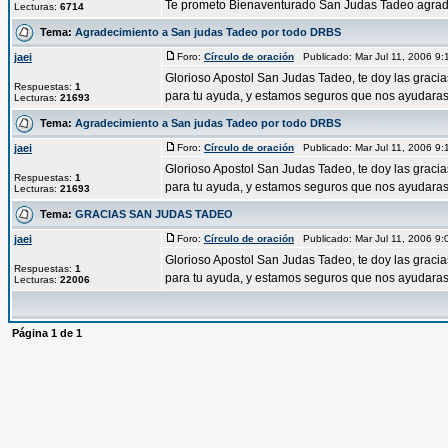
Te prometo Bienaventurado San Judas Tadeo agradec
Lecturas:
6714
Tema:
Agradecimiento a San judas Tadeo por todo DRBS
jaei
Foro:
Círculo de oración
Publicado: Mar Jul 11, 2006 9
Glorioso Apostol San Judas Tadeo, te doy las graci
Respuestas:
1
para tu ayuda, y estamos seguros que nos ayudaras 
Lecturas:
21693
Tema:
Agradecimiento a San judas Tadeo por todo DRBS
jaei
Foro:
Círculo de oración
Publicado: Mar Jul 11, 2006 9
Glorioso Apostol San Judas Tadeo, te doy las graci
Respuestas:
1
para tu ayuda, y estamos seguros que nos ayudaras 
Lecturas:
21693
Tema:
GRACIAS SAN JUDAS TADEO
jaei
Foro:
Círculo de oración
Publicado: Mar Jul 11, 2006 9
Glorioso Apostol San Judas Tadeo, te doy las graci
Respuestas:
1
para tu ayuda, y estamos seguros que nos ayudaras 
Lecturas:
22006
Página
1
de
1