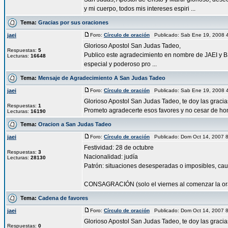
y mi cuerpo, todos mis intereses espiri ...
Tema:
Gracias por sus oraciones
jaei
Foro:
Círculo de oración
Publicado: Sab Ene 19, 2008 
Glorioso Apostol San Judas Tadeo,
Respuestas:
5
Publico este agradecimiento en nombre de JAEI y BS
Lecturas:
16648
especial y poderoso pro ...
Tema:
Mensaje de Agradecimiento A San Judas Tadeo
jaei
Foro:
Círculo de oración
Publicado: Sab Ene 19, 2008 
Glorioso Apostol San Judas Tadeo, te doy las grac
Respuestas:
1
Prometo agradecerte esos favores y no cesar de honr
Lecturas:
16190
Tema:
Oracion a San Judas Tadeo
jaei
Foro:
Círculo de oración
Publicado: Dom Oct 14, 2007 
Festividad: 28 de octubre
Respuestas:
3
Nacionalidad: judía
Lecturas:
28130
Patrón: situaciones desesperadas o imposibles, cau
CONSAGRACIÓN (solo el viernes al comenzar la orac
Tema:
Cadena de favores
jaei
Foro:
Círculo de oración
Publicado: Dom Oct 14, 2007 
Glorioso Apostol San Judas Tadeo, te doy las graci
Respuestas:
0