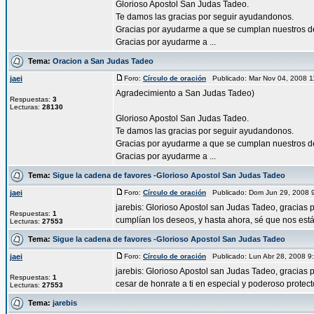
Glorioso Apostol San Judas Tadeo.
Te damos las gracias por seguir ayudandonos.
Gracias por ayudarme a que se cumplan nuestros d
Gracias por ayudarme a ...
Tema:
Oracion a San Judas Tadeo
jaei
Foro:
Círculo de oración
Publicado: Mar Nov 04, 2008 
Agradecimiento a San Judas Tadeo)
Respuestas:
3
Lecturas:
28130
Glorioso Apostol San Judas Tadeo.
Te damos las gracias por seguir ayudandonos.
Gracias por ayudarme a que se cumplan nuestros d
Gracias por ayudarme a ...
Tema:
Sigue la cadena de favores -Glorioso Apostol San Judas Tadeo
jaei
Foro:
Círculo de oración
Publicado: Dom Jun 29, 2008 
jarebis: Glorioso Apostol san Judas Tadeo, gracias 
Respuestas:
1
cumplían los deseos, y hasta ahora, sé que nos estás
Lecturas:
27553
Tema:
Sigue la cadena de favores -Glorioso Apostol San Judas Tadeo
jaei
Foro:
Círculo de oración
Publicado: Lun Abr 28, 2008 
jarebis: Glorioso Apostol san Judas Tadeo, gracias 
Respuestas:
1
cesar de honrate a ti en especial y poderoso protector
Lecturas:
27553
Tema:
jarebis