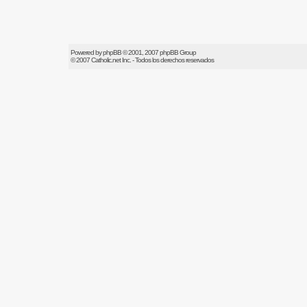
Powered by
phpBB
© 2001, 2007 phpBB Group
© 2007
Catholic.net
Inc. - Todos los derechos reservados