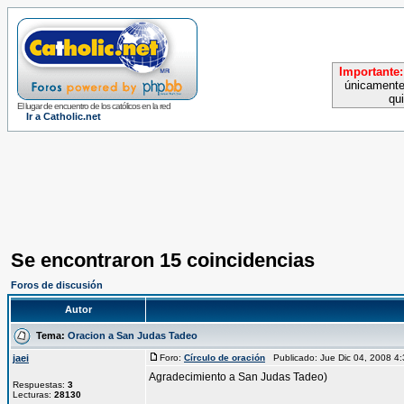
Importante:
únicamente
qu
El lugar de encuentro de los católicos en la red
Ir a Catholic.net
Se encontraron 15 coincidencias
Foros de discusión
Autor
Tema:
Oracion a San Judas Tadeo
jaei
Foro:
Círculo de oración
Publicado: Jue Dic 04, 2008 
Agradecimiento a San Judas Tadeo)
Respuestas:
3
Lecturas:
28130