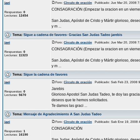
jaei
Foro:
Círculo de oración
Publicado: Jue Mar 20, 2008 
CONSAGRACIÓN (Empezar la oracion en un vierne
Respuestas:
0
Lecturas:
12454
San Judas, Apóstol de Cristo y Mártir glorioso, des
y m ...
Tema:
Sigue a cadena de favores- Gracias San Judas Tadeo jarebis
jaei
Foro:
Círculo de oración
Publicado: Jue Mar 20, 2008 
CONSAGRACIÓN (Empezar la oracion en un vierne
Respuestas:
0
Lecturas:
11323
San Judas, Apóstol de Cristo y Mártir glorioso, des
y m ...
Tema:
Sigue la cadena de favores
jaei
Foro:
Círculo de oración
Publicado: Sab Feb 23, 2008 
Jarebis
Respuestas:
0
Glorioso Apostol San Judas Tadeo, te doy las gracia
Lecturas:
5670
deseos que te hemos solicitados.
Te damos las graci ...
Tema:
Mensaje de Agradecimiento A San Judas Tadeo
jaei
Foro:
Círculo de oración
Publicado: Sab Ene 19, 2008 
CONSAGRACIÓN
Respuestas:
1
Lecturas:
16190
San Judas, Apóstol de Cristo y Mártir glorioso, des