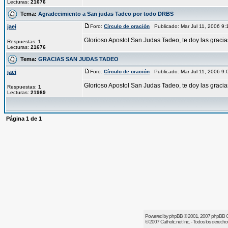
Lecturas:
21676
Tema:
Agradecimiento a San judas Tadeo por todo DRBS
jaei
Foro:
Círculo de oración
Publicado: Mar Jul 11, 2006 9
Glorioso Apostol San Judas Tadeo, te doy las graci
Respuestas:
1
Lecturas:
21676
Tema:
GRACIAS SAN JUDAS TADEO
jaei
Foro:
Círculo de oración
Publicado: Mar Jul 11, 2006 9
Glorioso Apostol San Judas Tadeo, te doy las graci
Respuestas:
1
Lecturas:
21989
Página
1
de
1
Powered by
phpBB
© 2001, 2007 phpBB 
© 2007
Catholic.net
Inc. - Todos los derech