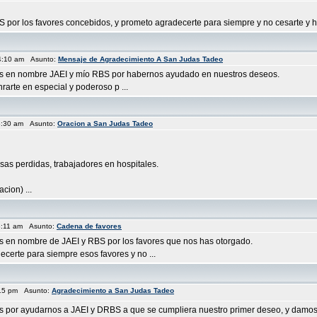
 por los favores concebidos, y prometo agradecerte para siempre y no cesarte y ho
4:10 am Asunto:
Mensaje de Agradecimiento A San Judas Tadeo
ias en nombre JAEI y mío RBS por habernos ayudado en nuestros deseos.
arte en especial y poderoso p ...
8:30 am Asunto:
Oracion a San Judas Tadeo
sas perdidas, trabajadores en hospitales.
ion) ...
8:11 am Asunto:
Cadena de favores
as en nombre de JAEI y RBS por los favores que nos has otorgado.
erte para siempre esos favores y no ...
:15 pm Asunto:
Agradecimiento a San Judas Tadeo
as por ayudarnos a JAEI y DRBS a que se cumpliera nuestro primer deseo, y damos 