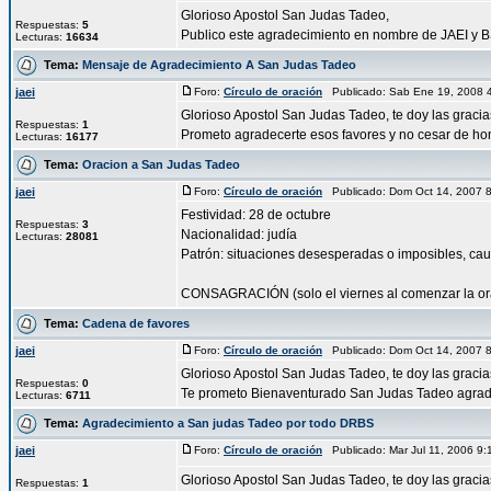
Glorioso Apostol San Judas Tadeo,
Respuestas:
5
Publico este agradecimiento en nombre de JAEI y BS
Lecturas:
16634
Tema:
Mensaje de Agradecimiento A San Judas Tadeo
jaei
Foro:
Círculo de oración
Publicado: Sab Ene 19, 2008 
Glorioso Apostol San Judas Tadeo, te doy las grac
Respuestas:
1
Prometo agradecerte esos favores y no cesar de honr
Lecturas:
16177
Tema:
Oracion a San Judas Tadeo
jaei
Foro:
Círculo de oración
Publicado: Dom Oct 14, 2007 
Festividad: 28 de octubre
Respuestas:
3
Nacionalidad: judía
Lecturas:
28081
Patrón: situaciones desesperadas o imposibles, cau
CONSAGRACIÓN (solo el viernes al comenzar la orac
Tema:
Cadena de favores
jaei
Foro:
Círculo de oración
Publicado: Dom Oct 14, 2007 
Glorioso Apostol San Judas Tadeo, te doy las graci
Respuestas:
0
Te prometo Bienaventurado San Judas Tadeo agradec
Lecturas:
6711
Tema:
Agradecimiento a San judas Tadeo por todo DRBS
jaei
Foro:
Círculo de oración
Publicado: Mar Jul 11, 2006 9
Glorioso Apostol San Judas Tadeo, te doy las graci
Respuestas:
1