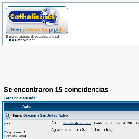
El lugar de encuentro de los católicos en la red
Ir a Catholic.net
Se encontraron 15 coincidencias
Foros de discusión
Autor
Tema:
Oracion a San Judas Tadeo
jaei
Foro:
Círculo de oración
Publicado: Jue Dic 04, 2008 
Agradecimiento a San Judas Tadeo)
Respuestas:
3
Lecturas:
28081