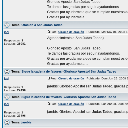
Glorioso Apostol San Judas Tadeo.
Te damos las gracias por seguir ayudandonos.
Gracias por ayudarme a que se cumplan nuestros d
Gracias por ayudarme a ...
Tema:
Oracion a San Judas Tadeo
jaei
Foro:
Círculo de oración
Publicado: Mar Nov 04, 2008 
Agradecimiento a San Judas Tadeo)
Respuestas:
3
Lecturas:
28081
Glorioso Apostol San Judas Tadeo.
Te damos las gracias por seguir ayudandonos.
Gracias por ayudarme a que se cumplan nuestros d
Gracias por ayudarme a ...
Tema:
Sigue la cadena de favores -Glorioso Apostol San Judas Tadeo
jaei
Foro:
Círculo de oración
Publicado: Dom Jun 29, 2008 
jarebis: Glorioso Apostol san Judas Tadeo, gracias p
Respuestas:
1
Lecturas:
27496
Tema:
Sigue la cadena de favores -Glorioso Apostol San Judas Tadeo
jaei
Foro:
Círculo de oración
Publicado: Lun Abr 28, 2008 
jarebis: Glorioso Apostol san Judas Tadeo, gracias p
Respuestas:
1
Lecturas:
27496
Tema:
jarebis