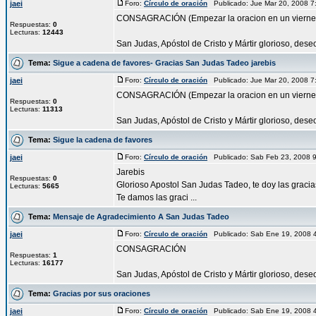
jaei
Foro:
Círculo de oración
Publicado: Jue Mar 20, 2008 
CONSAGRACIÓN (Empezar la oracion en un vierne
Respuestas:
0
Lecturas:
12443
San Judas, Apóstol de Cristo y Mártir glorioso, des
Tema:
Sigue a cadena de favores- Gracias San Judas Tadeo jarebis
jaei
Foro:
Círculo de oración
Publicado: Jue Mar 20, 2008 
CONSAGRACIÓN (Empezar la oracion en un vierne
Respuestas:
0
Lecturas:
11313
San Judas, Apóstol de Cristo y Mártir glorioso, des
Tema:
Sigue la cadena de favores
jaei
Foro:
Círculo de oración
Publicado: Sab Feb 23, 2008 
Jarebis
Respuestas:
0
Glorioso Apostol San Judas Tadeo, te doy las gracia
Lecturas:
5665
Te damos las graci ...
Tema:
Mensaje de Agradecimiento A San Judas Tadeo
jaei
Foro:
Círculo de oración
Publicado: Sab Ene 19, 2008 
CONSAGRACIÓN
Respuestas:
1
Lecturas:
16177
San Judas, Apóstol de Cristo y Mártir glorioso, dese
Tema:
Gracias por sus oraciones
jaei
Foro:
Círculo de oración
Publicado: Sab Ene 19, 2008 