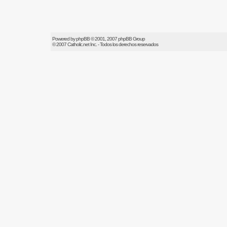
Powered by
phpBB
© 2001, 2007 phpBB Group
© 2007
Catholic.net
Inc. - Todos los derechos reservados