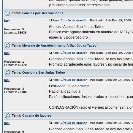
y mi cuerpo, todos mis intereses espiri ...
Tema:
Gracias por sus oraciones
jaei
Foro:
Círculo de oración
Publicado: Sab Ene 19, 2008 
Glorioso Apostol San Judas Tadeo,
Respuestas:
5
Publico este agradecimiento en nombre de JAEI y BS
Lecturas:
16636
especial y poderoso pro ...
Tema:
Mensaje de Agradecimiento A San Judas Tadeo
jaei
Foro:
Círculo de oración
Publicado: Sab Ene 19, 2008 
Glorioso Apostol San Judas Tadeo, te doy las grac
Respuestas:
1
Prometo agradecerte esos favores y no cesar de honr
Lecturas:
16179
Tema:
Oracion a San Judas Tadeo
jaei
Foro:
Círculo de oración
Publicado: Dom Oct 14, 2007 
Festividad: 28 de octubre
Respuestas:
3
Nacionalidad: judía
Lecturas:
28100
Patrón: situaciones desesperadas o imposibles, cau
CONSAGRACIÓN (solo el viernes al comenzar la orac
Tema:
Cadena de favores
jaei
Foro:
Círculo de oración
Publicado: Dom Oct 14, 2007 
Glorioso Apostol San Judas Tadeo, te doy las graci
Respuestas:
0