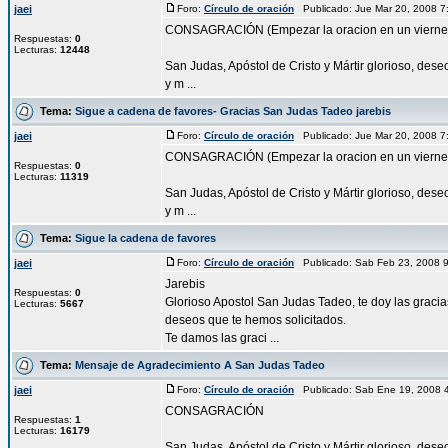
jaei
Foro:
Círculo de oración
Publicado: Jue Mar 20, 2008 
CONSAGRACIÓN (Empezar la oracion en un vierne
Respuestas:
0
Lecturas:
12448
San Judas, Apóstol de Cristo y Mártir glorioso, des
y m ...
Tema:
Sigue a cadena de favores- Gracias San Judas Tadeo jarebis
jaei
Foro:
Círculo de oración
Publicado: Jue Mar 20, 2008 
CONSAGRACIÓN (Empezar la oracion en un vierne
Respuestas:
0
Lecturas:
11319
San Judas, Apóstol de Cristo y Mártir glorioso, des
y m ...
Tema:
Sigue la cadena de favores
jaei
Foro:
Círculo de oración
Publicado: Sab Feb 23, 2008 
Jarebis
Respuestas:
0
Glorioso Apostol San Judas Tadeo, te doy las gracia
Lecturas:
5667
deseos que te hemos solicitados.
Te damos las graci ...
Tema:
Mensaje de Agradecimiento A San Judas Tadeo
jaei
Foro:
Círculo de oración
Publicado: Sab Ene 19, 2008 
CONSAGRACIÓN
Respuestas:
1
Lecturas:
16179
San Judas, Apóstol de Cristo y Mártir glorioso, des