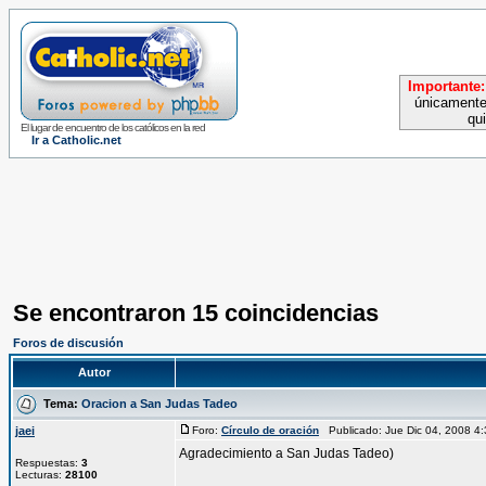
Importante:
únicamente
qu
El lugar de encuentro de los católicos en la red
Ir a Catholic.net
Se encontraron 15 coincidencias
Foros de discusión
Autor
Tema:
Oracion a San Judas Tadeo
jaei
Foro:
Círculo de oración
Publicado: Jue Dic 04, 2008 
Agradecimiento a San Judas Tadeo)
Respuestas:
3
Lecturas:
28100