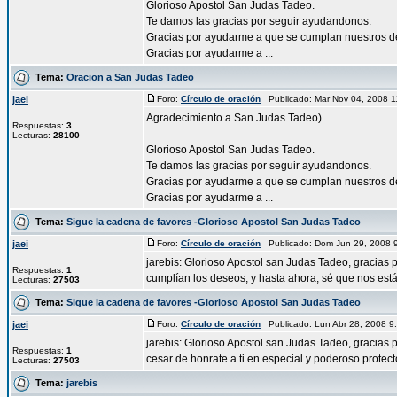
Glorioso Apostol San Judas Tadeo.
Te damos las gracias por seguir ayudandonos.
Gracias por ayudarme a que se cumplan nuestros d
Gracias por ayudarme a ...
Tema:
Oracion a San Judas Tadeo
jaei
Foro:
Círculo de oración
Publicado: Mar Nov 04, 2008 
Agradecimiento a San Judas Tadeo)
Respuestas:
3
Lecturas:
28100
Glorioso Apostol San Judas Tadeo.
Te damos las gracias por seguir ayudandonos.
Gracias por ayudarme a que se cumplan nuestros d
Gracias por ayudarme a ...
Tema:
Sigue la cadena de favores -Glorioso Apostol San Judas Tadeo
jaei
Foro:
Círculo de oración
Publicado: Dom Jun 29, 2008 
jarebis: Glorioso Apostol san Judas Tadeo, gracias 
Respuestas:
1
cumplían los deseos, y hasta ahora, sé que nos estás
Lecturas:
27503
Tema:
Sigue la cadena de favores -Glorioso Apostol San Judas Tadeo
jaei
Foro:
Círculo de oración
Publicado: Lun Abr 28, 2008 
jarebis: Glorioso Apostol san Judas Tadeo, gracias 
Respuestas:
1
cesar de honrate a ti en especial y poderoso protector
Lecturas:
27503
Tema:
jarebis