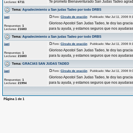
Te prometo Bienaventurado San Judas Tadeo agradec
Lecturas:
6711
Tema:
Agradecimiento a San judas Tadeo por todo DRBS
jaei
Foro:
Círculo de oración
Publicado: Mar Jul 11, 2006 9
Glorioso Apostol San Judas Tadeo, te doy las graci
Respuestas:
1
para tu ayuda, y estamos seguros que nos ayudaras 
Lecturas:
21683
Tema:
Agradecimiento a San judas Tadeo por todo DRBS
jaei
Foro:
Círculo de oración
Publicado: Mar Jul 11, 2006 9
Glorioso Apostol San Judas Tadeo, te doy las graci
Respuestas:
1
para tu ayuda, y estamos seguros que nos ayudaras 
Lecturas:
21683
Tema:
GRACIAS SAN JUDAS TADEO
jaei
Foro:
Círculo de oración
Publicado: Mar Jul 11, 2006 9
Glorioso Apostol San Judas Tadeo, te doy las graci
Respuestas:
1
para tu ayuda, y estamos seguros que nos ayudaras 
Lecturas:
21994
Página
1
de
1