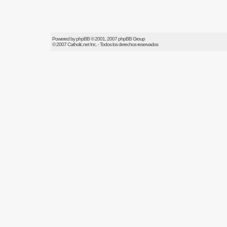
Powered by
phpBB
© 2001, 2007 phpBB Group
© 2007
Catholic.net
Inc. - Todos los derechos reservados