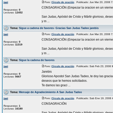
jaei
Foro:
Círculo de oración
Publicado: Jue Mar 20, 2008 
CONSAGRACIÓN (Empezar la oracion en un vierne
Respuestas:
0
Lecturas:
12452
San Judas, Apóstol de Cristo y Mártir glorioso, des
y m ...
Tema:
Sigue a cadena de favores- Gracias San Judas Tadeo jarebis
jaei
Foro:
Círculo de oración
Publicado: Jue Mar 20, 2008 
CONSAGRACIÓN (Empezar la oracion en un vierne
Respuestas:
0
Lecturas:
11319
San Judas, Apóstol de Cristo y Mártir glorioso, des
y m ...
Tema:
Sigue la cadena de favores
jaei
Foro:
Círculo de oración
Publicado: Sab Feb 23, 2008 
Jarebis
Respuestas:
0
Glorioso Apostol San Judas Tadeo, te doy las gracia
Lecturas:
5667
deseos que te hemos solicitados.
Te damos las graci ...
Tema:
Mensaje de Agradecimiento A San Judas Tadeo
jaei
Foro:
Círculo de oración
Publicado: Sab Ene 19, 2008 
CONSAGRACIÓN
Respuestas:
1
Lecturas:
16180
San Judas, Apóstol de Cristo y Mártir glorioso, des