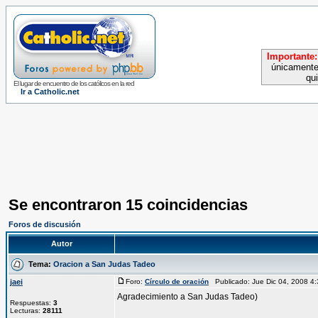
Importante:
únicamente
qu
El lugar de encuentro de los católicos en la red
Ir a Catholic.net
Se encontraron 15 coincidencias
Foros de discusión
Autor
Tema:
Oracion a San Judas Tadeo
jaei
Foro:
Círculo de oración
Publicado: Jue Dic 04, 2008 
Agradecimiento a San Judas Tadeo)
Respuestas:
3
Lecturas:
28111