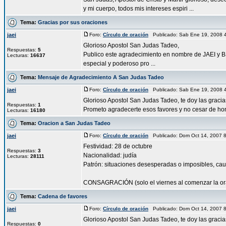
y mi cuerpo, todos mis intereses espiri ...
Tema:
Gracias por sus oraciones
jaei
Foro:
Círculo de oración
Publicado: Sab Ene 19, 2008 
Glorioso Apostol San Judas Tadeo,
Respuestas:
5
Publico este agradecimiento en nombre de JAEI y BS
Lecturas:
16637
especial y poderoso pro ...
Tema:
Mensaje de Agradecimiento A San Judas Tadeo
jaei
Foro:
Círculo de oración
Publicado: Sab Ene 19, 2008 
Glorioso Apostol San Judas Tadeo, te doy las grac
Respuestas:
1
Prometo agradecerte esos favores y no cesar de honr
Lecturas:
16180
Tema:
Oracion a San Judas Tadeo
jaei
Foro:
Círculo de oración
Publicado: Dom Oct 14, 2007 
Festividad: 28 de octubre
Respuestas:
3
Nacionalidad: judía
Lecturas:
28111
Patrón: situaciones desesperadas o imposibles, cau
CONSAGRACIÓN (solo el viernes al comenzar la orac
Tema:
Cadena de favores
jaei
Foro:
Círculo de oración
Publicado: Dom Oct 14, 2007 
Glorioso Apostol San Judas Tadeo, te doy las graci
Respuestas:
0