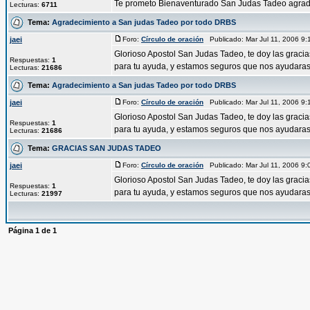
Te prometo Bienaventurado San Judas Tadeo agradec
Lecturas:
6711
Tema:
Agradecimiento a San judas Tadeo por todo DRBS
jaei
Foro:
Círculo de oración
Publicado: Mar Jul 11, 2006 9
Glorioso Apostol San Judas Tadeo, te doy las graci
Respuestas:
1
para tu ayuda, y estamos seguros que nos ayudaras 
Lecturas:
21686
Tema:
Agradecimiento a San judas Tadeo por todo DRBS
jaei
Foro:
Círculo de oración
Publicado: Mar Jul 11, 2006 9
Glorioso Apostol San Judas Tadeo, te doy las graci
Respuestas:
1
para tu ayuda, y estamos seguros que nos ayudaras 
Lecturas:
21686
Tema:
GRACIAS SAN JUDAS TADEO
jaei
Foro:
Círculo de oración
Publicado: Mar Jul 11, 2006 9
Glorioso Apostol San Judas Tadeo, te doy las graci
Respuestas:
1
para tu ayuda, y estamos seguros que nos ayudaras 
Lecturas:
21997
Página
1
de
1