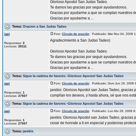
Glorioso Apostol San Judas Tadeo.
Te damos las gracias por seguir ayudandonos.
Gracias por ayudarme a que se cumplan nuestros d
Gracias por ayudarme a ...
Tema:
Oracion a San Judas Tadeo
jaei
Foro:
Círculo de oración
Publicado: Mar Nov 04, 2008 
Agradecimiento a San Judas Tadeo)
Respuestas:
3
Lecturas:
28111
Glorioso Apostol San Judas Tadeo.
Te damos las gracias por seguir ayudandonos.
Gracias por ayudarme a que se cumplan nuestros d
Gracias por ayudarme a ...
Tema:
Sigue la cadena de favores -Glorioso Apostol San Judas Tadeo
jaei
Foro:
Círculo de oración
Publicado: Dom Jun 29, 2008 
jarebis: Glorioso Apostol san Judas Tadeo, gracias 
Respuestas:
1
cumplían los deseos, y hasta ahora, sé que nos estás
Lecturas:
27507
Tema:
Sigue la cadena de favores -Glorioso Apostol San Judas Tadeo
jaei
Foro:
Círculo de oración
Publicado: Lun Abr 28, 2008 
jarebis: Glorioso Apostol san Judas Tadeo, gracias 
Respuestas:
1
cesar de honrate a ti en especial y poderoso protector
Lecturas:
27507
Tema:
jarebis