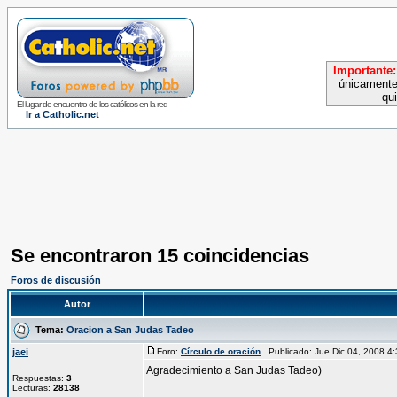
Importante:
únicamente
qu
El lugar de encuentro de los católicos en la red
Ir a Catholic.net
Se encontraron 15 coincidencias
Foros de discusión
Autor
Tema:
Oracion a San Judas Tadeo
jaei
Foro:
Círculo de oración
Publicado: Jue Dic 04, 2008 
Agradecimiento a San Judas Tadeo)
Respuestas:
3
Lecturas:
28138