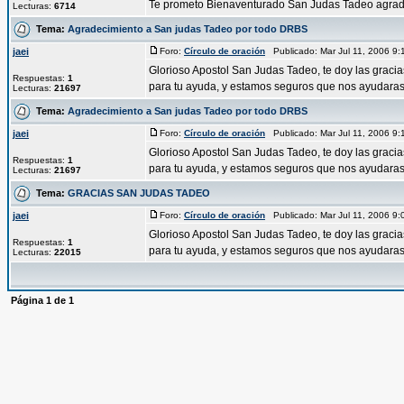
Te prometo Bienaventurado San Judas Tadeo agradec
Lecturas:
6714
Tema:
Agradecimiento a San judas Tadeo por todo DRBS
jaei
Foro:
Círculo de oración
Publicado: Mar Jul 11, 2006 9
Glorioso Apostol San Judas Tadeo, te doy las graci
Respuestas:
1
para tu ayuda, y estamos seguros que nos ayudaras 
Lecturas:
21697
Tema:
Agradecimiento a San judas Tadeo por todo DRBS
jaei
Foro:
Círculo de oración
Publicado: Mar Jul 11, 2006 9
Glorioso Apostol San Judas Tadeo, te doy las graci
Respuestas:
1
para tu ayuda, y estamos seguros que nos ayudaras 
Lecturas:
21697
Tema:
GRACIAS SAN JUDAS TADEO
jaei
Foro:
Círculo de oración
Publicado: Mar Jul 11, 2006 9
Glorioso Apostol San Judas Tadeo, te doy las graci
Respuestas:
1
para tu ayuda, y estamos seguros que nos ayudaras 
Lecturas:
22015
Página
1
de
1