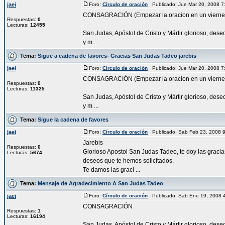
jaei
Foro:
Círculo de oración
Publicado: Jue Mar 20, 2008 
CONSAGRACIÓN (Empezar la oracion en un vierne
Respuestas:
0
Lecturas:
12455
San Judas, Apóstol de Cristo y Mártir glorioso, des
y m ...
Tema:
Sigue a cadena de favores- Gracias San Judas Tadeo jarebis
jaei
Foro:
Círculo de oración
Publicado: Jue Mar 20, 2008 
CONSAGRACIÓN (Empezar la oracion en un vierne
Respuestas:
0
Lecturas:
11325
San Judas, Apóstol de Cristo y Mártir glorioso, des
y m ...
Tema:
Sigue la cadena de favores
jaei
Foro:
Círculo de oración
Publicado: Sab Feb 23, 2008 
Jarebis
Respuestas:
0
Glorioso Apostol San Judas Tadeo, te doy las gracia
Lecturas:
5674
deseos que te hemos solicitados.
Te damos las graci ...
Tema:
Mensaje de Agradecimiento A San Judas Tadeo
jaei
Foro:
Círculo de oración
Publicado: Sab Ene 19, 2008 
CONSAGRACIÓN
Respuestas:
1
Lecturas:
16194
San Judas, Apóstol de Cristo y Mártir glorioso, des