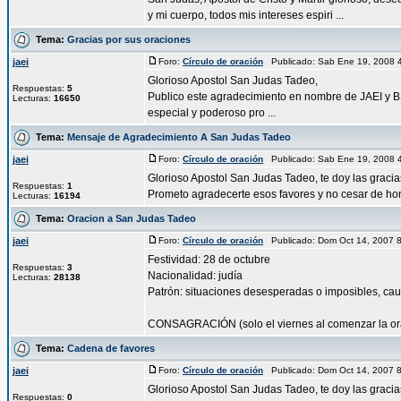
y mi cuerpo, todos mis intereses espiri ...
Tema:
Gracias por sus oraciones
jaei
Foro:
Círculo de oración
Publicado: Sab Ene 19, 2008 
Glorioso Apostol San Judas Tadeo,
Respuestas:
5
Publico este agradecimiento en nombre de JAEI y BS
Lecturas:
16650
especial y poderoso pro ...
Tema:
Mensaje de Agradecimiento A San Judas Tadeo
jaei
Foro:
Círculo de oración
Publicado: Sab Ene 19, 2008 
Glorioso Apostol San Judas Tadeo, te doy las grac
Respuestas:
1
Prometo agradecerte esos favores y no cesar de honr
Lecturas:
16194
Tema:
Oracion a San Judas Tadeo
jaei
Foro:
Círculo de oración
Publicado: Dom Oct 14, 2007 
Festividad: 28 de octubre
Respuestas:
3
Nacionalidad: judía
Lecturas:
28138
Patrón: situaciones desesperadas o imposibles, cau
CONSAGRACIÓN (solo el viernes al comenzar la orac
Tema:
Cadena de favores
jaei
Foro:
Círculo de oración
Publicado: Dom Oct 14, 2007 
Glorioso Apostol San Judas Tadeo, te doy las graci
Respuestas:
0