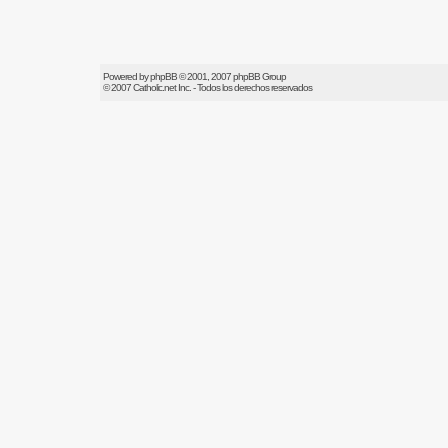
Powered by
phpBB
© 2001, 2007 phpBB Group
© 2007
Catholic.net
Inc. - Todos los derechos reservados