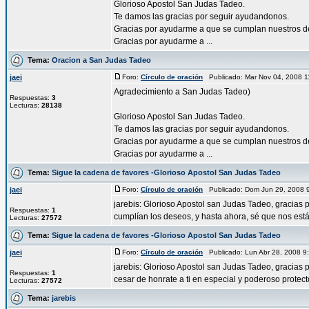
Glorioso Apostol San Judas Tadeo.
Te damos las gracias por seguir ayudandonos.
Gracias por ayudarme a que se cumplan nuestros d
Gracias por ayudarme a ...
Tema:
Oracion a San Judas Tadeo
jaei
Foro:
Círculo de oración
Publicado: Mar Nov 04, 2008 
Agradecimiento a San Judas Tadeo)
Respuestas:
3
Lecturas:
28138
Glorioso Apostol San Judas Tadeo.
Te damos las gracias por seguir ayudandonos.
Gracias por ayudarme a que se cumplan nuestros d
Gracias por ayudarme a ...
Tema:
Sigue la cadena de favores -Glorioso Apostol San Judas Tadeo
jaei
Foro:
Círculo de oración
Publicado: Dom Jun 29, 2008 
jarebis: Glorioso Apostol san Judas Tadeo, gracias 
Respuestas:
1
cumplían los deseos, y hasta ahora, sé que nos estás
Lecturas:
27572
Tema:
Sigue la cadena de favores -Glorioso Apostol San Judas Tadeo
jaei
Foro:
Círculo de oración
Publicado: Lun Abr 28, 2008 
jarebis: Glorioso Apostol san Judas Tadeo, gracias 
Respuestas:
1
cesar de honrate a ti en especial y poderoso protector
Lecturas:
27572
Tema:
jarebis