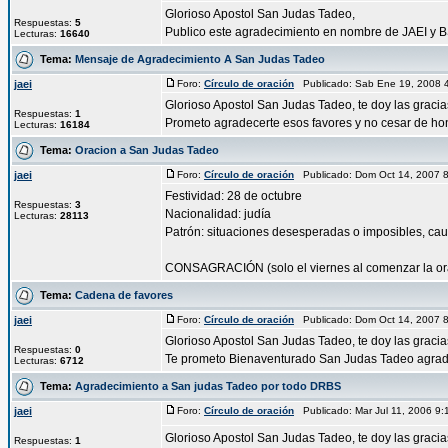
Glorioso Apostol San Judas Tadeo,
Respuestas:
5
Publico este agradecimiento en nombre de JAEI y BS
Lecturas:
16640
Tema:
Mensaje de Agradecimiento A San Judas Tadeo
jaei
Foro:
Círculo de oración
Publicado: Sab Ene 19, 2008 
Glorioso Apostol San Judas Tadeo, te doy las grac
Respuestas:
1
Prometo agradecerte esos favores y no cesar de honr
Lecturas:
16184
Tema:
Oracion a San Judas Tadeo
jaei
Foro:
Círculo de oración
Publicado: Dom Oct 14, 2007 
Festividad: 28 de octubre
Respuestas:
3
Nacionalidad: judía
Lecturas:
28113
Patrón: situaciones desesperadas o imposibles, cau
CONSAGRACIÓN (solo el viernes al comenzar la orac
Tema:
Cadena de favores
jaei
Foro:
Círculo de oración
Publicado: Dom Oct 14, 2007 
Glorioso Apostol San Judas Tadeo, te doy las graci
Respuestas:
0
Te prometo Bienaventurado San Judas Tadeo agradec
Lecturas:
6712
Tema:
Agradecimiento a San judas Tadeo por todo DRBS
jaei
Foro:
Círculo de oración
Publicado: Mar Jul 11, 2006 9
Glorioso Apostol San Judas Tadeo, te doy las graci
Respuestas:
1