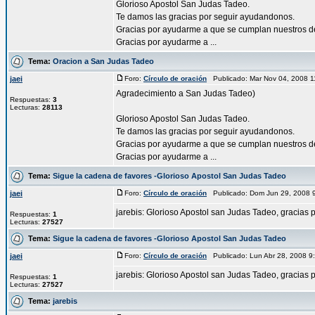
Glorioso Apostol San Judas Tadeo.
Te damos las gracias por seguir ayudandonos.
Gracias por ayudarme a que se cumplan nuestros d
Gracias por ayudarme a ...
Tema:
Oracion a San Judas Tadeo
jaei
Foro:
Círculo de oración
Publicado: Mar Nov 04, 2008 
Agradecimiento a San Judas Tadeo)
Respuestas:
3
Lecturas:
28113
Glorioso Apostol San Judas Tadeo.
Te damos las gracias por seguir ayudandonos.
Gracias por ayudarme a que se cumplan nuestros d
Gracias por ayudarme a ...
Tema:
Sigue la cadena de favores -Glorioso Apostol San Judas Tadeo
jaei
Foro:
Círculo de oración
Publicado: Dom Jun 29, 2008 
jarebis: Glorioso Apostol san Judas Tadeo, gracias p
Respuestas:
1
Lecturas:
27527
Tema:
Sigue la cadena de favores -Glorioso Apostol San Judas Tadeo
jaei
Foro:
Círculo de oración
Publicado: Lun Abr 28, 2008 
jarebis: Glorioso Apostol san Judas Tadeo, gracias p
Respuestas:
1
Lecturas:
27527
Tema:
jarebis