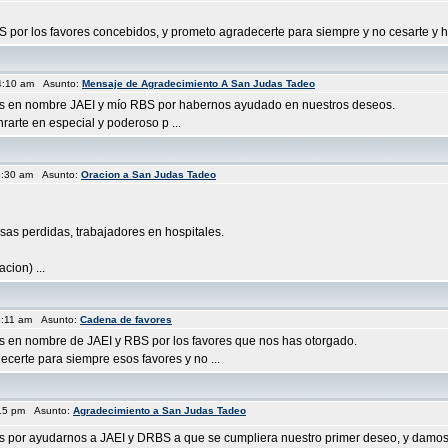
 por los favores concebidos, y prometo agradecerte para siempre y no cesarte y ho
4:10 am Asunto:
Mensaje de Agradecimiento A San Judas Tadeo
ias en nombre JAEI y mío RBS por habernos ayudado en nuestros deseos.
arte en especial y poderoso p ...
8:30 am Asunto:
Oracion a San Judas Tadeo
sas perdidas, trabajadores en hospitales.
ion) ...
8:11 am Asunto:
Cadena de favores
as en nombre de JAEI y RBS por los favores que nos has otorgado.
erte para siempre esos favores y no ...
:15 pm Asunto:
Agradecimiento a San Judas Tadeo
as por ayudarnos a JAEI y DRBS a que se cumpliera nuestro primer deseo, y damos 