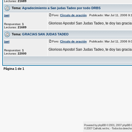
Lecturas:
21689
Tema:
Agradecimiento a San judas Tadeo por todo DRBS
jaei
Foro:
Círculo de oración
Publicado: Mar Jul 11, 2006 9
Glorioso Apostol San Judas Tadeo, te doy las graci
Respuestas:
1
Lecturas:
21689
Tema:
GRACIAS SAN JUDAS TADEO
jaei
Foro:
Círculo de oración
Publicado: Mar Jul 11, 2006 9
Glorioso Apostol San Judas Tadeo, te doy las graci
Respuestas:
1
Lecturas:
22000
Página
1
de
1
Powered by
phpBB
© 2001, 2007 phpBB 
© 2007
Catholic.net
Inc. - Todos los derech