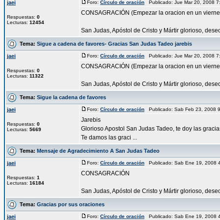
jaei
Foro:
Círculo de oración
Publicado: Jue Mar 20, 2008 
CONSAGRACIÓN (Empezar la oracion en un vierne
Respuestas:
0
Lecturas:
12454
San Judas, Apóstol de Cristo y Mártir glorioso, des
Tema:
Sigue a cadena de favores- Gracias San Judas Tadeo jarebis
jaei
Foro:
Círculo de oración
Publicado: Jue Mar 20, 2008 
CONSAGRACIÓN (Empezar la oracion en un vierne
Respuestas:
0
Lecturas:
11322
San Judas, Apóstol de Cristo y Mártir glorioso, des
Tema:
Sigue la cadena de favores
jaei
Foro:
Círculo de oración
Publicado: Sab Feb 23, 2008 
Jarebis
Respuestas:
0
Glorioso Apostol San Judas Tadeo, te doy las gracia
Lecturas:
5669
Te damos las graci ...
Tema:
Mensaje de Agradecimiento A San Judas Tadeo
jaei
Foro:
Círculo de oración
Publicado: Sab Ene 19, 2008 
CONSAGRACIÓN
Respuestas:
1
Lecturas:
16184
San Judas, Apóstol de Cristo y Mártir glorioso, dese
Tema:
Gracias por sus oraciones
jaei
Foro:
Círculo de oración
Publicado: Sab Ene 19, 2008 