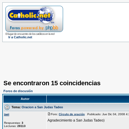
El lugar de encuentro de los católicos en la red
Ir a Catholic.net
Se encontraron 15 coincidencias
Foros de discusión
Autor
Tema:
Oracion a San Judas Tadeo
jaei
Foro:
Círculo de oración
Publicado: Jue Dic 04, 2008 
Agradecimiento a San Judas Tadeo)
Respuestas:
3
Lecturas:
28113