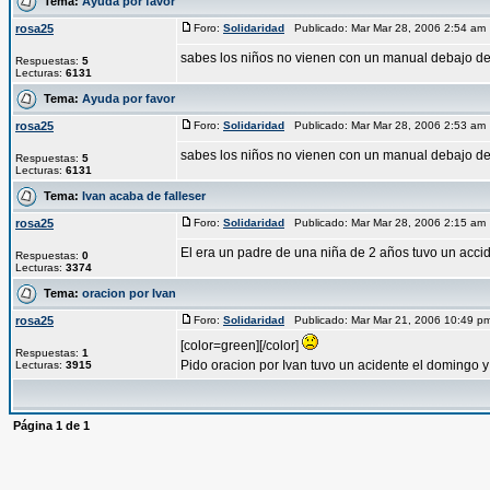
Tema:
Ayuda por favor
rosa25
Foro:
Solidaridad
Publicado: Mar Mar 28, 2006 2:54 a
sabes los niños no vienen con un manual debajo del
Respuestas:
5
Lecturas:
6131
Tema:
Ayuda por favor
rosa25
Foro:
Solidaridad
Publicado: Mar Mar 28, 2006 2:53 a
sabes los niños no vienen con un manual debajo del
Respuestas:
5
Lecturas:
6131
Tema:
Ivan acaba de falleser
rosa25
Foro:
Solidaridad
Publicado: Mar Mar 28, 2006 2:15 a
El era un padre de una niña de 2 años tuvo un accid
Respuestas:
0
Lecturas:
3374
Tema:
oracion por Ivan
rosa25
Foro:
Solidaridad
Publicado: Mar Mar 21, 2006 10:49 
[color=green][/color]
Respuestas:
1
Pido oracion por Ivan tuvo un acidente el domingo 
Lecturas:
3915
Página
1
de
1