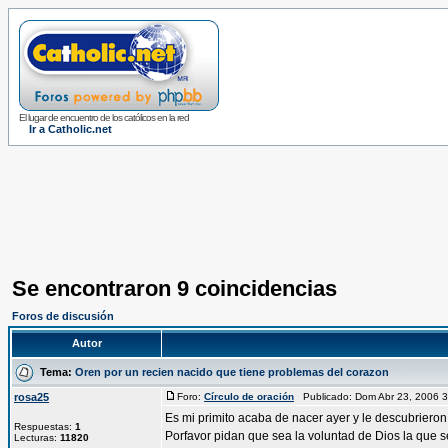
El lugar de encuentro de los católicos en la red
Ir a Catholic.net
Se encontraron 9 coincidencias
Foros de discusión
Autor
Tema:
Oren por un recien nacido que tiene problemas del corazon
rosa25
Foro:
Círculo de oración
Publicado: Dom Abr 23, 2006 
Es mi primito acaba de nacer ayer y le descubriero
Respuestas:
1
Porfavor pidan que sea la voluntad de Dios la que se 
Lecturas:
11820