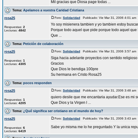
Mil gracias que Diosa page todas ...
Tema:
Apelamos a vuestra Caridad Cristiana
rosa25
Foro:
Solidaridad
Publicado: Vie Mar 31, 2006 4:01 am
Yo soy misienera tambien y yo tambien estoy busca
Respuestas:
2
Porque todo aquel que pide porque todo aquel que 
Lecturas:
4842
Que ...
Tema:
Petición de colaboración
rosa25
Foro:
Solidaridad
Publicado: Vie Mar 31, 2006 3:57 am
Siga hacia adelante proyectos con sentido religios
Respuestas:
1
Gracios
Lecturas:
4305
Que Dios le bendiga 100pre
Su hermana en Cristo Rosa25
Tema:
pocos responden
rosa25
Foro:
Solidaridad
Publicado: Vie Mar 31, 2006 3:48 am
quiero desile que me encantaria ayudar.Ese es mi s
Respuestas:
1
Que Dios y la Virgen l ...
Lecturas:
4205
Tema:
¿Qué significa ser cristiano en el mundo de hoy?
rosa25
Foro:
Solidaridad
Publicado: Vie Mar 31, 2006 3:43 am
Sabe yo misma me lo he preguntado.Y la unica repu
Respuestas:
6
Lecturas:
6419