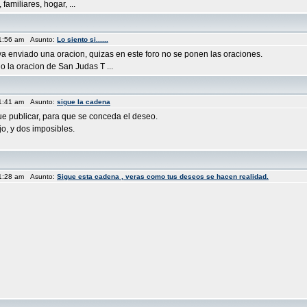
amiliares, hogar, ...
11:56 am Asunto:
Lo siento si......
aya enviado una oracion, quizas en este foro no se ponen las oraciones.
 la oracion de San Judas T ...
11:41 am Asunto:
sigue la cadena
que publicar, para que se conceda el deseo.
jo, y dos imposibles.
11:28 am Asunto:
Sigue esta cadena , veras como tus deseos se hacen realidad.