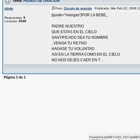
Tema:
PEDIDO DE ORACION
sjtvie
Foro:
Círculo de oración
Publicado: Mie Feb 22, 2006 
[quote="mangas"]POR LA BEBE,,
Respuestas:
9
Lecturas:
5548
PADRE NUESTRO
QUE ESTAS EN EL CIELO
SANTIFICADO SEA TU NOMBRE
, VENGA TU REYNO
HAGASE TU VOLUNTAD
ASI EN LA TIERRA COMO EN EL CIELO
NO NOS DEJES CAER EN T ...
Página
1
de
1
Powered by
phpBB
© 2001, 2007 phpBB 