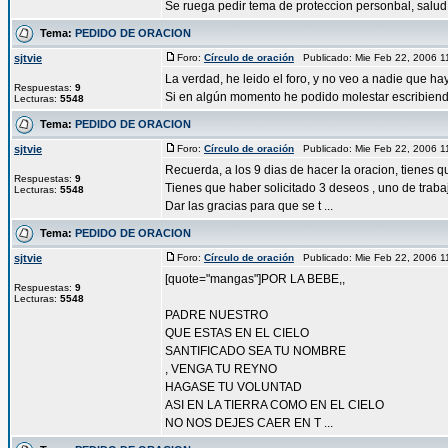
Se ruega pedir tema de proteccion personbal, salud, f
Tema:
PEDIDO DE ORACION
sjtvie
Foro:
Círculo de oración
Publicado: Mie Feb 22, 2006 
La verdad, he leido el foro, y no veo a nadie que h
Respuestas:
9
Si en algún momento he podido molestar escribiendo
Lecturas:
5548
Tema:
PEDIDO DE ORACION
sjtvie
Foro:
Círculo de oración
Publicado: Mie Feb 22, 2006 
Recuerda, a los 9 dias de hacer la oracion, tienes 
Respuestas:
9
Tienes que haber solicitado 3 deseos , uno de traba
Lecturas:
5548
Dar las gracias para que se t ...
Tema:
PEDIDO DE ORACION
sjtvie
Foro:
Círculo de oración
Publicado: Mie Feb 22, 2006 
[quote="mangas"]POR LA BEBE,,
Respuestas:
9
Lecturas:
5548
PADRE NUESTRO
QUE ESTAS EN EL CIELO
SANTIFICADO SEA TU NOMBRE
, VENGA TU REYNO
HAGASE TU VOLUNTAD
ASI EN LA TIERRA COMO EN EL CIELO
NO NOS DEJES CAER EN T ...