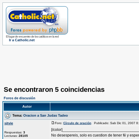
El lugar de encuentro de los católicos en la red
Ir a Catholic.net
Se encontraron 5 coincidencias
Foros de discusión
Autor
Tema:
Oracion a San Judas Tadeo
sjtvie
Foro:
Círculo de oración
Publicado: Sab Dic 01, 2007 
[/color]__________________________________
Respuestas:
3
No desespereis, solo es cuestion de tener fé y espe
Lecturas:
28105