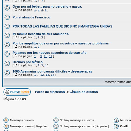
[
Ir a página:
1
,
2
,
3
]
Oren por mi bebe... para no perderlo y nazca.
[
Ir a página:
1
,
2
,
3
,
4
]
Por el alma de Francisco
POR TODAS LAS FAMILIAS QUE DIOS NOS MANTENGA UNIDAS
Mi familia necesita de sus oraciones.
[
Ir a página:
1
,
2
,
3
]
Por los angelitos que oran por nosotros y nuestros problemas
[
Ir a página:
1
,
2
]
Pidamos por los nuevos sacerdotes de este año
[
Ir a página:
1
...
9
,
10
,
11
]
Oremos por México
[
Ir a página:
1
,
2
,
3
,
4
]
1000,Avemarìas por causas dificiles y desesperadas
[
Ir a página:
1
...
12
,
13
,
14
]
Mostrar temas ant
Foros de discusión
->
Círculo de oración
Página
1
de
63
Mensajes nuevos
No hay mensajes nuevos
Anuncio
Mensajes nuevos [ Popular ]
No hay mensajes nuevos [ Popular ]
PostIt