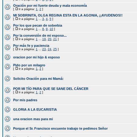
Oración por mi fuerte deuda y mala economía
[
Ir a página:
1
,
2
]
MI SOBRINITA, OLGA REGINA ESTA EN LA AGONIA, ¡¡AYUDENOS!!
[
Ir a página:
1
...
3
,
4
,
5
]
Por los que pecan de soberbia
[
Ir a página:
1
...
8
,
9
,
10
]
Por la conversión de mi esposo...
[
Ir a página:
1
...
19
,
20
,
21
]
Por más fe y paciencia
[
Ir a página:
1
...
23
,
24
,
25
]
oracion por mi hijo & esposo
Pido por un milagro
[
Ir a página:
1
,
2
]
Solicito Oración para mi Mamá:
POR MI TÍO PARA QUE SE SANE DEL CÁNCER
[
Ir a página:
1
,
2
]
Por mis padres
GLORIA A LA EUCARISTIA
una oracion mas para mi
Porque el Sr. Francisco encuente trabajo te pedimos Señor