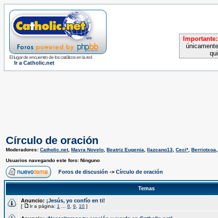
Importante:
únicamente
qu
El lugar de encuentro de los católicos en la red
Ir a Catholic.net
Círculo de oración
Moderadores:
Catholic.net
,
Mayra Novelo
,
Beatriz Eugenia
,
llazcano13
,
Ceci*
,
Berriotxoa
Usuarios navegando este foro: Ninguno
Foros de discusión
->
Círculo de oración
Temas
Anuncio:
¡Jesús, yo confío en ti!
[
Ir a página:
1
...
8
,
9
,
10
]