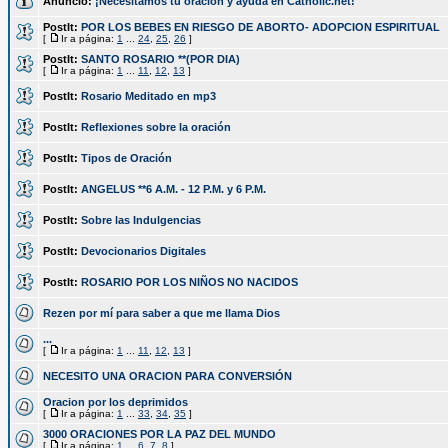
Anuncio:
¡Necesitamos tu oración y ayuda en Catholic.net!
PostIt:
POR LOS BEBES EN RIESGO DE ABORTO- ADOPCION ESPIRITUAL
[
Ir a página:
1
...
24
,
25
,
26
]
PostIt:
SANTO ROSARIO **(POR DIA)
[
Ir a página:
1
...
11
,
12
,
13
]
PostIt:
Rosario Meditado en mp3
PostIt:
Reflexiones sobre la oración
PostIt:
Tipos de Oración
PostIt:
ANGELUS **6 A.M. - 12 P.M. y 6 P.M.
PostIt:
Sobre las Indulgencias
PostIt:
Devocionarios Digitales
PostIt:
ROSARIO POR LOS NIÑOS NO NACIDOS
Rezen por mí para saber a que me llama Dios
...
[
Ir a página:
1
...
11
,
12
,
13
]
NECESITO UNA ORACION PARA CONVERSIÓN
Oracion por los deprimidos
[
Ir a página:
1
...
33
,
34
,
35
]
3000 ORACIONES POR LA PAZ DEL MUNDO
[
Ir a página:
1
...
6
,
7
,
8
]