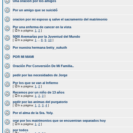
Una oracion por los amigos
Por un amigo que se suicidó
oracion por mi esposo q salve el sacramento del matrimonio
Por una enferma de cancer en la vista
[
Ir a página:
1
,
2
]
5000 Avemarìas por la Juventud del Mundo
[
Ir a página:
1
...
8
,
9
,
10
]
Por nuestra hermana betty_xukuth
POR MI MAMI
Oración Por Conversión De Mi Familia..
pedir por las necesidades de Jorge
Por los que se van al Infierno
[
Ir a página:
1
,
2
]
Recemos por un niño de 13 años
[
Ir a página:
1
,
2
,
3
]
pedir por las animas del purgatorio
[
Ir a página:
1
,
2
,
3
,
4
]
Por el alma de la Sra. Yoly.
orar por los matrimonios que se encuentran separados hoy
[
Ir a página:
1
,
2
]
por todos