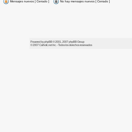
Mensajes nuevos [ Cerrado ]
No hay mensajes nuevos [ Cerrado ]
Powered by
phpBB
© 2001, 2007 phpBB Group
© 2007
Catholic.net
Inc. - Todos los derechos reservados