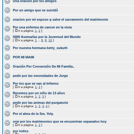
Una oracion por los amigos
Por un amigo que se suicidó
oracion por mi esposo q salve el sacramento del matrimonio
Por una enferma de cancer en la vista
[
Ir a página:
1
,
2
]
5000 Avemarìas por la Juventud del Mundo
[
Ir a página:
1
...
8
,
9
,
10
]
Por nuestra hermana betty_xukuth
POR MI MAMI
Oración Por Conversión De Mi Familia..
pedir por las necesidades de Jorge
Por los que se van al Infierno
[
Ir a página:
1
,
2
]
Recemos por un niño de 13 años
[
Ir a página:
1
,
2
,
3
]
pedir por las animas del purgatorio
[
Ir a página:
1
,
2
,
3
,
4
]
Por el alma de la Sra. Yoly.
orar por los matrimonios que se encuentran separados hoy
[
Ir a página:
1
,
2
]
por todos