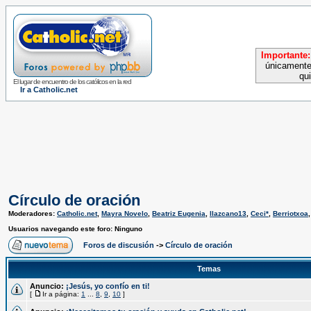
Importante:
únicamente
qu
El lugar de encuentro de los católicos en la red
Ir a Catholic.net
Círculo de oración
Moderadores:
Catholic.net
,
Mayra Novelo
,
Beatriz Eugenia
,
llazcano13
,
Ceci*
,
Berriotxoa
Usuarios navegando este foro: Ninguno
Foros de discusión
->
Círculo de oración
Temas
Anuncio:
¡Jesús, yo confío en ti!
[
Ir a página:
1
...
8
,
9
,
10
]