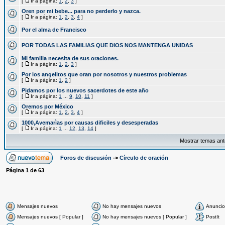
[
Ir a página:
1
,
2
,
3
]
Oren por mi bebe... para no perderlo y nazca.
[
Ir a página:
1
,
2
,
3
,
4
]
Por el alma de Francisco
POR TODAS LAS FAMILIAS QUE DIOS NOS MANTENGA UNIDAS
Mi familia necesita de sus oraciones.
[
Ir a página:
1
,
2
,
3
]
Por los angelitos que oran por nosotros y nuestros problemas
[
Ir a página:
1
,
2
]
Pidamos por los nuevos sacerdotes de este año
[
Ir a página:
1
...
9
,
10
,
11
]
Oremos por México
[
Ir a página:
1
,
2
,
3
,
4
]
1000,Avemarìas por causas dificiles y desesperadas
[
Ir a página:
1
...
12
,
13
,
14
]
Mostrar temas ant
Foros de discusión
->
Círculo de oración
Página
1
de
63
Mensajes nuevos
No hay mensajes nuevos
Anuncio
Mensajes nuevos [ Popular ]
No hay mensajes nuevos [ Popular ]
PostIt