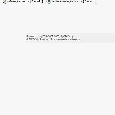
Mensajes nuevos [ Cerrado ]
No hay mensajes nuevos [ Cerrado ]
Powered by
phpBB
© 2001, 2007 phpBB Group
© 2007
Catholic.net
Inc. - Todos los derechos reservados