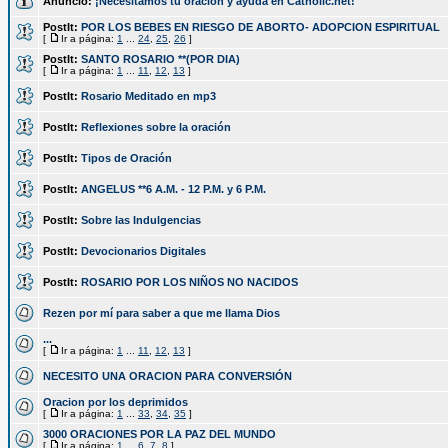
Anuncio:
¡Necesitamos tu oración y ayuda en Catholic.net!
PostIt:
POR LOS BEBES EN RIESGO DE ABORTO- ADOPCION ESPIRITUAL
[
Ir a página:
1
...
24
,
25
,
26
]
PostIt:
SANTO ROSARIO **(POR DIA)
[
Ir a página:
1
...
11
,
12
,
13
]
PostIt:
Rosario Meditado en mp3
PostIt:
Reflexiones sobre la oración
PostIt:
Tipos de Oración
PostIt:
ANGELUS **6 A.M. - 12 P.M. y 6 P.M.
PostIt:
Sobre las Indulgencias
PostIt:
Devocionarios Digitales
PostIt:
ROSARIO POR LOS NIÑOS NO NACIDOS
Rezen por mí para saber a que me llama Dios
...
[
Ir a página:
1
...
11
,
12
,
13
]
NECESITO UNA ORACION PARA CONVERSIÓN
Oracion por los deprimidos
[
Ir a página:
1
...
33
,
34
,
35
]
3000 ORACIONES POR LA PAZ DEL MUNDO
[
Ir a página:
1
...
6
,
7
,
8
]