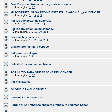
Oración por mi fuerte deuda y mala economía
[
Ir a página:
1
,
2
]
MI SOBRINITA, OLGA REGINA ESTA EN LA AGONIA, ¡¡AYUDENOS!!
[
Ir a página:
1
...
3
,
4
,
5
]
Por los que pecan de soberbia
[
Ir a página:
1
...
8
,
9
,
10
]
Por la conversión de mi esposo...
[
Ir a página:
1
...
19
,
20
,
21
]
Por más fe y paciencia
[
Ir a página:
1
...
23
,
24
,
25
]
oracion por mi hijo & esposo
Pido por un milagro
[
Ir a página:
1
,
2
]
Solicito Oración para mi Mamá:
POR MI TÍO PARA QUE SE SANE DEL CÁNCER
[
Ir a página:
1
,
2
]
Por mis padres
GLORIA A LA EUCARISTIA
una oracion mas para mi
Porque el Sr. Francisco encuente trabajo te pedimos Señor