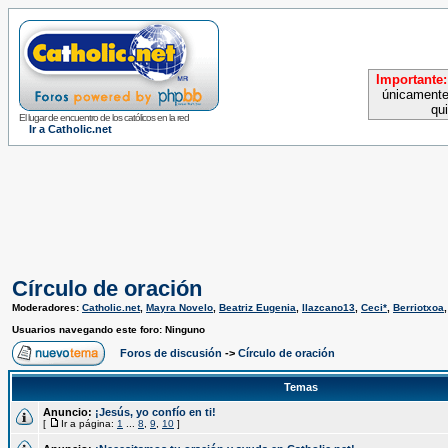
Importante:
únicamente
qu
El lugar de encuentro de los católicos en la red
Ir a Catholic.net
Círculo de oración
Moderadores:
Catholic.net
,
Mayra Novelo
,
Beatriz Eugenia
,
llazcano13
,
Ceci*
,
Berriotxoa
Usuarios navegando este foro: Ninguno
Foros de discusión
->
Círculo de oración
Temas
Anuncio:
¡Jesús, yo confío en ti!
[
Ir a página:
1
...
8
,
9
,
10
]