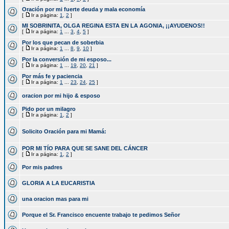
Oración por mi fuerte deuda y mala economía
[
Ir a página:
1
,
2
]
MI SOBRINITA, OLGA REGINA ESTA EN LA AGONIA, ¡¡AYUDENOS!!
[
Ir a página:
1
...
3
,
4
,
5
]
Por los que pecan de soberbia
[
Ir a página:
1
...
8
,
9
,
10
]
Por la conversión de mi esposo...
[
Ir a página:
1
...
19
,
20
,
21
]
Por más fe y paciencia
[
Ir a página:
1
...
23
,
24
,
25
]
oracion por mi hijo & esposo
Pido por un milagro
[
Ir a página:
1
,
2
]
Solicito Oración para mi Mamá:
POR MI TÍO PARA QUE SE SANE DEL CÁNCER
[
Ir a página:
1
,
2
]
Por mis padres
GLORIA A LA EUCARISTIA
una oracion mas para mi
Porque el Sr. Francisco encuente trabajo te pedimos Señor