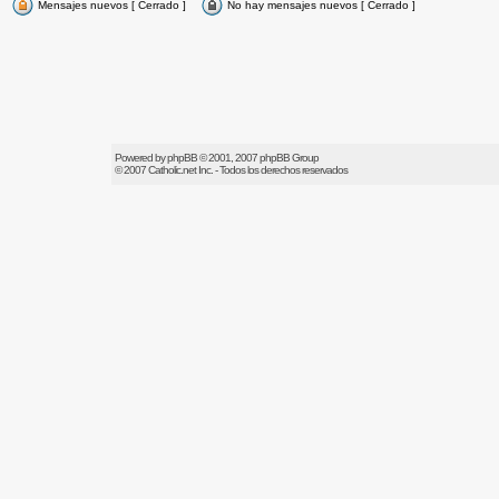
Mensajes nuevos [ Cerrado ]
No hay mensajes nuevos [ Cerrado ]
Powered by
phpBB
© 2001, 2007 phpBB Group
© 2007
Catholic.net
Inc. - Todos los derechos reservados