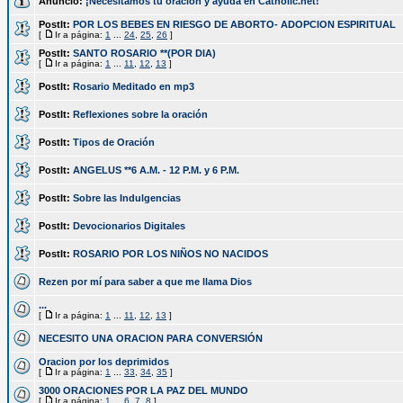
Anuncio:
¡Necesitamos tu oración y ayuda en Catholic.net!
PostIt:
POR LOS BEBES EN RIESGO DE ABORTO- ADOPCION ESPIRITUAL
[
Ir a página:
1
...
24
,
25
,
26
]
PostIt:
SANTO ROSARIO **(POR DIA)
[
Ir a página:
1
...
11
,
12
,
13
]
PostIt:
Rosario Meditado en mp3
PostIt:
Reflexiones sobre la oración
PostIt:
Tipos de Oración
PostIt:
ANGELUS **6 A.M. - 12 P.M. y 6 P.M.
PostIt:
Sobre las Indulgencias
PostIt:
Devocionarios Digitales
PostIt:
ROSARIO POR LOS NIÑOS NO NACIDOS
Rezen por mí para saber a que me llama Dios
...
[
Ir a página:
1
...
11
,
12
,
13
]
NECESITO UNA ORACION PARA CONVERSIÓN
Oracion por los deprimidos
[
Ir a página:
1
...
33
,
34
,
35
]
3000 ORACIONES POR LA PAZ DEL MUNDO
[
Ir a página:
1
...
6
,
7
,
8
]