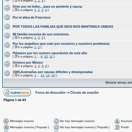
[
Ir a página:
1
,
2
,
3
]
Oren por mi bebe... para no perderlo y nazca.
[
Ir a página:
1
,
2
,
3
,
4
]
Por el alma de Francisco
POR TODAS LAS FAMILIAS QUE DIOS NOS MANTENGA UNIDAS
Mi familia necesita de sus oraciones.
[
Ir a página:
1
,
2
,
3
]
Por los angelitos que oran por nosotros y nuestros problemas
[
Ir a página:
1
,
2
]
Pidamos por los nuevos sacerdotes de este año
[
Ir a página:
1
...
9
,
10
,
11
]
Oremos por México
[
Ir a página:
1
,
2
,
3
,
4
]
1000,Avemarìas por causas dificiles y desesperadas
[
Ir a página:
1
...
12
,
13
,
14
]
Mostrar temas ant
Foros de discusión
->
Círculo de oración
Página
1
de
63
Mensajes nuevos
No hay mensajes nuevos
Anuncio
Mensajes nuevos [ Popular ]
No hay mensajes nuevos [ Popular ]
PostIt