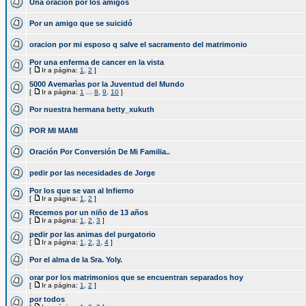
Una oracion por los amigos
Por un amigo que se suicidó
oracion por mi esposo q salve el sacramento del matrimonio
Por una enferma de cancer en la vista
[
Ir a página:
1
,
2
]
5000 Avemarìas por la Juventud del Mundo
[
Ir a página:
1
...
8
,
9
,
10
]
Por nuestra hermana betty_xukuth
POR MI MAMI
Oración Por Conversión De Mi Familia..
pedir por las necesidades de Jorge
Por los que se van al Infierno
[
Ir a página:
1
,
2
]
Recemos por un niño de 13 años
[
Ir a página:
1
,
2
,
3
]
pedir por las animas del purgatorio
[
Ir a página:
1
,
2
,
3
,
4
]
Por el alma de la Sra. Yoly.
orar por los matrimonios que se encuentran separados hoy
[
Ir a página:
1
,
2
]
por todos