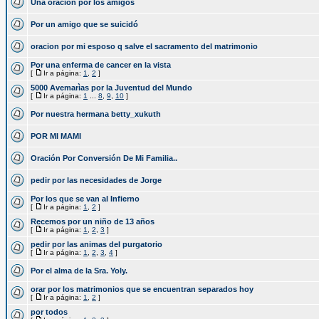
Una oracion por los amigos
Por un amigo que se suicidó
oracion por mi esposo q salve el sacramento del matrimonio
Por una enferma de cancer en la vista
[
Ir a página:
1
,
2
]
5000 Avemarìas por la Juventud del Mundo
[
Ir a página:
1
...
8
,
9
,
10
]
Por nuestra hermana betty_xukuth
POR MI MAMI
Oración Por Conversión De Mi Familia..
pedir por las necesidades de Jorge
Por los que se van al Infierno
[
Ir a página:
1
,
2
]
Recemos por un niño de 13 años
[
Ir a página:
1
,
2
,
3
]
pedir por las animas del purgatorio
[
Ir a página:
1
,
2
,
3
,
4
]
Por el alma de la Sra. Yoly.
orar por los matrimonios que se encuentran separados hoy
[
Ir a página:
1
,
2
]
por todos