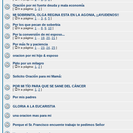
Oración por mi fuerte deuda y mala economía
[
Ir a página:
1
,
2
]
MI SOBRINITA, OLGA REGINA ESTA EN LA AGONIA, ¡¡AYUDENOS!!
[
Ir a página:
1
...
3
,
4
,
5
]
Por los que pecan de soberbia
[
Ir a página:
1
...
8
,
9
,
10
]
Por la conversión de mi esposo...
[
Ir a página:
1
...
19
,
20
,
21
]
Por más fe y paciencia
[
Ir a página:
1
...
23
,
24
,
25
]
oracion por mi hijo & esposo
Pido por un milagro
[
Ir a página:
1
,
2
]
Solicito Oración para mi Mamá:
POR MI TÍO PARA QUE SE SANE DEL CÁNCER
[
Ir a página:
1
,
2
]
Por mis padres
GLORIA A LA EUCARISTIA
una oracion mas para mi
Porque el Sr. Francisco encuente trabajo te pedimos Señor