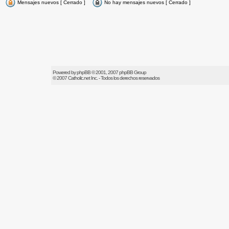
Mensajes nuevos [ Cerrado ]
No hay mensajes nuevos [ Cerrado ]
Powered by
phpBB
© 2001, 2007 phpBB Group
© 2007
Catholic.net
Inc. - Todos los derechos reservados