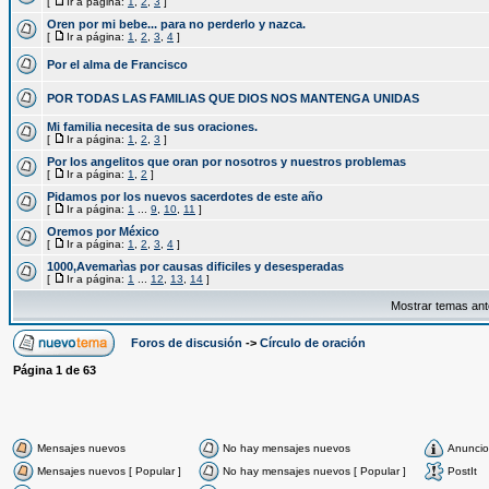
[
Ir a página:
1
,
2
,
3
]
Oren por mi bebe... para no perderlo y nazca.
[
Ir a página:
1
,
2
,
3
,
4
]
Por el alma de Francisco
POR TODAS LAS FAMILIAS QUE DIOS NOS MANTENGA UNIDAS
Mi familia necesita de sus oraciones.
[
Ir a página:
1
,
2
,
3
]
Por los angelitos que oran por nosotros y nuestros problemas
[
Ir a página:
1
,
2
]
Pidamos por los nuevos sacerdotes de este año
[
Ir a página:
1
...
9
,
10
,
11
]
Oremos por México
[
Ir a página:
1
,
2
,
3
,
4
]
1000,Avemarìas por causas dificiles y desesperadas
[
Ir a página:
1
...
12
,
13
,
14
]
Mostrar temas ant
Foros de discusión
->
Círculo de oración
Página
1
de
63
Mensajes nuevos
No hay mensajes nuevos
Anuncio
Mensajes nuevos [ Popular ]
No hay mensajes nuevos [ Popular ]
PostIt