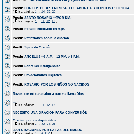
Anuncio:
¡Necesitamos tu oración y ayuda en Catholic.net!
PostIt:
POR LOS BEBES EN RIESGO DE ABORTO- ADOPCION ESPIRITUAL
[
Ir a página:
1
...
24
,
25
,
26
]
PostIt:
SANTO ROSARIO **(POR DIA)
[
Ir a página:
1
...
11
,
12
,
13
]
PostIt:
Rosario Meditado en mp3
PostIt:
Reflexiones sobre la oración
PostIt:
Tipos de Oración
PostIt:
ANGELUS **6 A.M. - 12 P.M. y 6 P.M.
PostIt:
Sobre las Indulgencias
PostIt:
Devocionarios Digitales
PostIt:
ROSARIO POR LOS NIÑOS NO NACIDOS
Rezen por mí para saber a que me llama Dios
...
[
Ir a página:
1
...
11
,
12
,
13
]
NECESITO UNA ORACION PARA CONVERSIÓN
Oracion por los deprimidos
[
Ir a página:
1
...
33
,
34
,
35
]
3000 ORACIONES POR LA PAZ DEL MUNDO
[
Ir a página:
1
...
6
,
7
,
8
]