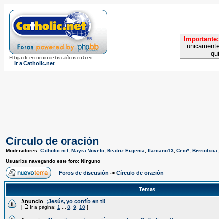
Importante:
únicamente
qu
El lugar de encuentro de los católicos en la red
Ir a Catholic.net
Círculo de oración
Moderadores:
Catholic.net
,
Mayra Novelo
,
Beatriz Eugenia
,
llazcano13
,
Ceci*
,
Berriotxoa
Usuarios navegando este foro: Ninguno
Foros de discusión
->
Círculo de oración
Temas
Anuncio:
¡Jesús, yo confío en ti!
[
Ir a página:
1
...
8
,
9
,
10
]