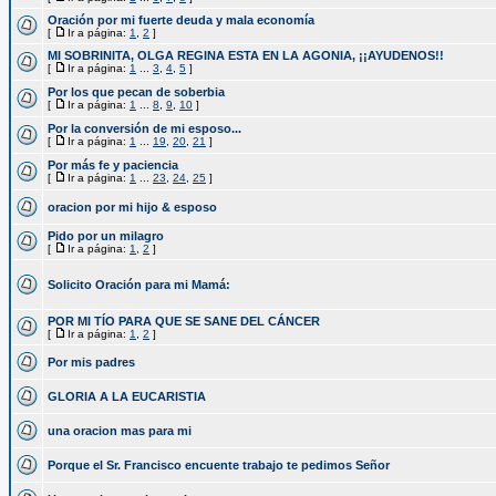
Oración por mi fuerte deuda y mala economía
[
Ir a página:
1
,
2
]
MI SOBRINITA, OLGA REGINA ESTA EN LA AGONIA, ¡¡AYUDENOS!!
[
Ir a página:
1
...
3
,
4
,
5
]
Por los que pecan de soberbia
[
Ir a página:
1
...
8
,
9
,
10
]
Por la conversión de mi esposo...
[
Ir a página:
1
...
19
,
20
,
21
]
Por más fe y paciencia
[
Ir a página:
1
...
23
,
24
,
25
]
oracion por mi hijo & esposo
Pido por un milagro
[
Ir a página:
1
,
2
]
Solicito Oración para mi Mamá:
POR MI TÍO PARA QUE SE SANE DEL CÁNCER
[
Ir a página:
1
,
2
]
Por mis padres
GLORIA A LA EUCARISTIA
una oracion mas para mi
Porque el Sr. Francisco encuente trabajo te pedimos Señor