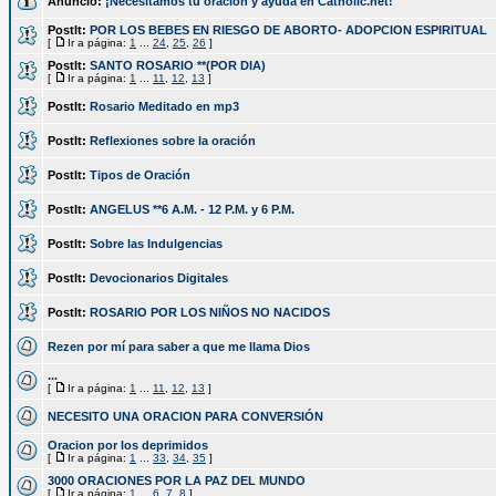
Anuncio:
¡Necesitamos tu oración y ayuda en Catholic.net!
PostIt:
POR LOS BEBES EN RIESGO DE ABORTO- ADOPCION ESPIRITUAL
[
Ir a página:
1
...
24
,
25
,
26
]
PostIt:
SANTO ROSARIO **(POR DIA)
[
Ir a página:
1
...
11
,
12
,
13
]
PostIt:
Rosario Meditado en mp3
PostIt:
Reflexiones sobre la oración
PostIt:
Tipos de Oración
PostIt:
ANGELUS **6 A.M. - 12 P.M. y 6 P.M.
PostIt:
Sobre las Indulgencias
PostIt:
Devocionarios Digitales
PostIt:
ROSARIO POR LOS NIÑOS NO NACIDOS
Rezen por mí para saber a que me llama Dios
...
[
Ir a página:
1
...
11
,
12
,
13
]
NECESITO UNA ORACION PARA CONVERSIÓN
Oracion por los deprimidos
[
Ir a página:
1
...
33
,
34
,
35
]
3000 ORACIONES POR LA PAZ DEL MUNDO
[
Ir a página:
1
...
6
,
7
,
8
]