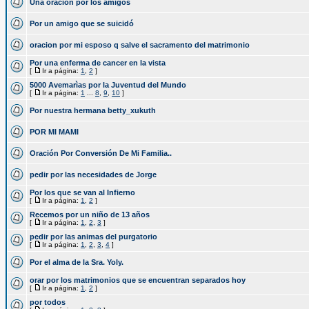
Una oracion por los amigos
Por un amigo que se suicidó
oracion por mi esposo q salve el sacramento del matrimonio
Por una enferma de cancer en la vista
[
Ir a página:
1
,
2
]
5000 Avemarìas por la Juventud del Mundo
[
Ir a página:
1
...
8
,
9
,
10
]
Por nuestra hermana betty_xukuth
POR MI MAMI
Oración Por Conversión De Mi Familia..
pedir por las necesidades de Jorge
Por los que se van al Infierno
[
Ir a página:
1
,
2
]
Recemos por un niño de 13 años
[
Ir a página:
1
,
2
,
3
]
pedir por las animas del purgatorio
[
Ir a página:
1
,
2
,
3
,
4
]
Por el alma de la Sra. Yoly.
orar por los matrimonios que se encuentran separados hoy
[
Ir a página:
1
,
2
]
por todos