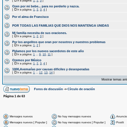
[
Ir a página:
1
,
2
,
3
]
Oren por mi bebe... para no perderlo y nazca.
[
Ir a página:
1
,
2
,
3
,
4
]
Por el alma de Francisco
POR TODAS LAS FAMILIAS QUE DIOS NOS MANTENGA UNIDAS
Mi familia necesita de sus oraciones.
[
Ir a página:
1
,
2
,
3
]
Por los angelitos que oran por nosotros y nuestros problemas
[
Ir a página:
1
,
2
]
Pidamos por los nuevos sacerdotes de este año
[
Ir a página:
1
...
9
,
10
,
11
]
Oremos por México
[
Ir a página:
1
,
2
,
3
,
4
]
1000,Avemarìas por causas dificiles y desesperadas
[
Ir a página:
1
...
12
,
13
,
14
]
Mostrar temas ant
Foros de discusión
->
Círculo de oración
Página
1
de
63
Mensajes nuevos
No hay mensajes nuevos
Anuncio
Mensajes nuevos [ Popular ]
No hay mensajes nuevos [ Popular ]
PostIt