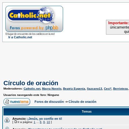
Importante:
únicamente
qu
El lugar de encuentro de los católicos en la red
Ir a Catholic.net
Círculo de oración
Moderadores:
Catholic.net
,
Mayra Novelo
,
Beatriz Eugenia
,
llazcano13
,
Ceci*
,
Berriotxoa
Usuarios navegando este foro: Ninguno
Foros de discusión
->
Círculo de oración
Temas
Anuncio:
¡Jesús, yo confío en ti!
[
Ir a página:
1
...
8
,
9
,
10
]