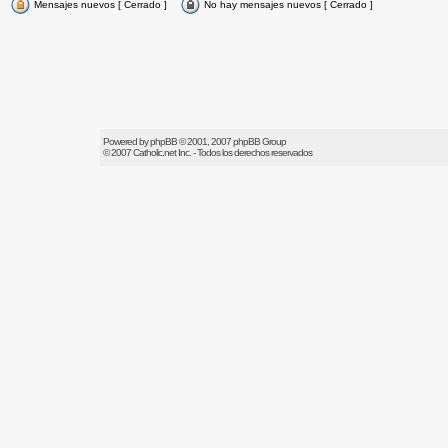
Mensajes nuevos [ Cerrado ]
No hay mensajes nuevos [ Cerrado ]
Powered by
phpBB
© 2001, 2007 phpBB Group
© 2007
Catholic.net
Inc. - Todos los derechos reservados