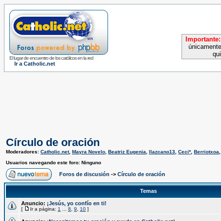
Importante:
únicamente
qu
El lugar de encuentro de los católicos en la red
Ir a Catholic.net
Círculo de oración
Moderadores:
Catholic.net
,
Mayra Novelo
,
Beatriz Eugenia
,
llazcano13
,
Ceci*
,
Berriotxoa
Usuarios navegando este foro: Ninguno
Foros de discusión
->
Círculo de oración
Temas
Anuncio:
¡Jesús, yo confío en ti!
[
Ir a página:
1
...
8
,
9
,
10
]