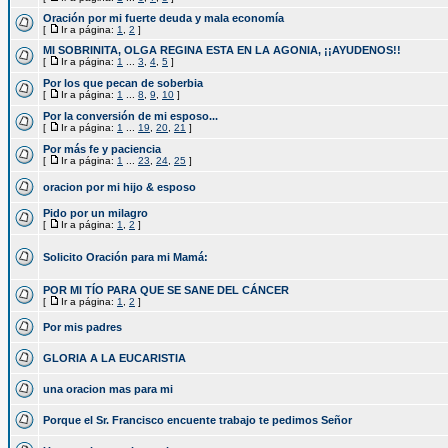
Oración por mi fuerte deuda y mala economía
[
Ir a página:
1
,
2
]
MI SOBRINITA, OLGA REGINA ESTA EN LA AGONIA, ¡¡AYUDENOS!!
[
Ir a página:
1
...
3
,
4
,
5
]
Por los que pecan de soberbia
[
Ir a página:
1
...
8
,
9
,
10
]
Por la conversión de mi esposo...
[
Ir a página:
1
...
19
,
20
,
21
]
Por más fe y paciencia
[
Ir a página:
1
...
23
,
24
,
25
]
oracion por mi hijo & esposo
Pido por un milagro
[
Ir a página:
1
,
2
]
Solicito Oración para mi Mamá:
POR MI TÍO PARA QUE SE SANE DEL CÁNCER
[
Ir a página:
1
,
2
]
Por mis padres
GLORIA A LA EUCARISTIA
una oracion mas para mi
Porque el Sr. Francisco encuente trabajo te pedimos Señor