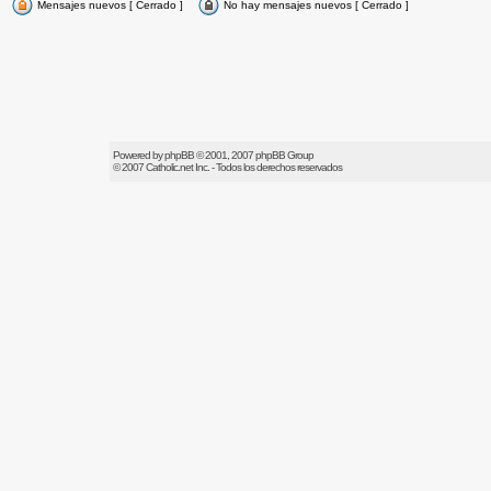
Mensajes nuevos [ Cerrado ]
No hay mensajes nuevos [ Cerrado ]
Powered by
phpBB
© 2001, 2007 phpBB Group
© 2007
Catholic.net
Inc. - Todos los derechos reservados