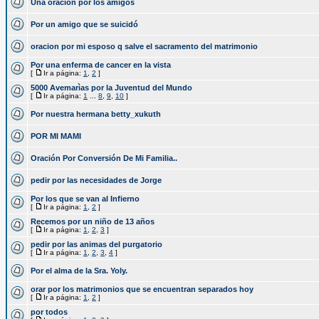
Una oracion por los amigos
Por un amigo que se suicidó
oracion por mi esposo q salve el sacramento del matrimonio
Por una enferma de cancer en la vista
[
Ir a página:
1
,
2
]
5000 Avemarìas por la Juventud del Mundo
[
Ir a página:
1
...
8
,
9
,
10
]
Por nuestra hermana betty_xukuth
POR MI MAMI
Oración Por Conversión De Mi Familia..
pedir por las necesidades de Jorge
Por los que se van al Infierno
[
Ir a página:
1
,
2
]
Recemos por un niño de 13 años
[
Ir a página:
1
,
2
,
3
]
pedir por las animas del purgatorio
[
Ir a página:
1
,
2
,
3
,
4
]
Por el alma de la Sra. Yoly.
orar por los matrimonios que se encuentran separados hoy
[
Ir a página:
1
,
2
]
por todos