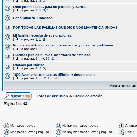
[
Ir a página:
1
,
2
,
3
]
Oren por mi bebe... para no perderlo y nazca.
[
Ir a página:
1
,
2
,
3
,
4
]
Por el alma de Francisco
POR TODAS LAS FAMILIAS QUE DIOS NOS MANTENGA UNIDAS
Mi familia necesita de sus oraciones.
[
Ir a página:
1
,
2
,
3
]
Por los angelitos que oran por nosotros y nuestros problemas
[
Ir a página:
1
,
2
]
Pidamos por los nuevos sacerdotes de este año
[
Ir a página:
1
...
9
,
10
,
11
]
Oremos por México
[
Ir a página:
1
,
2
,
3
,
4
]
1000,Avemarìas por causas dificiles y desesperadas
[
Ir a página:
1
...
12
,
13
,
14
]
Mostrar temas ant
Foros de discusión
->
Círculo de oración
Página
1
de
63
Mensajes nuevos
No hay mensajes nuevos
Anuncio
Mensajes nuevos [ Popular ]
No hay mensajes nuevos [ Popular ]
PostIt