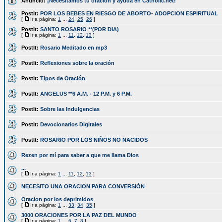
Anuncio:
¡Necesitamos tu oración y ayuda en Catholic.net!
PostIt:
POR LOS BEBES EN RIESGO DE ABORTO- ADOPCION ESPIRITUAL
[
Ir a página:
1
...
24
,
25
,
26
]
PostIt:
SANTO ROSARIO **(POR DIA)
[
Ir a página:
1
...
11
,
12
,
13
]
PostIt:
Rosario Meditado en mp3
PostIt:
Reflexiones sobre la oración
PostIt:
Tipos de Oración
PostIt:
ANGELUS **6 A.M. - 12 P.M. y 6 P.M.
PostIt:
Sobre las Indulgencias
PostIt:
Devocionarios Digitales
PostIt:
ROSARIO POR LOS NIÑOS NO NACIDOS
Rezen por mí para saber a que me llama Dios
...
[
Ir a página:
1
...
11
,
12
,
13
]
NECESITO UNA ORACION PARA CONVERSIÓN
Oracion por los deprimidos
[
Ir a página:
1
...
33
,
34
,
35
]
3000 ORACIONES POR LA PAZ DEL MUNDO
[
Ir a página:
1
...
6
,
7
,
8
]