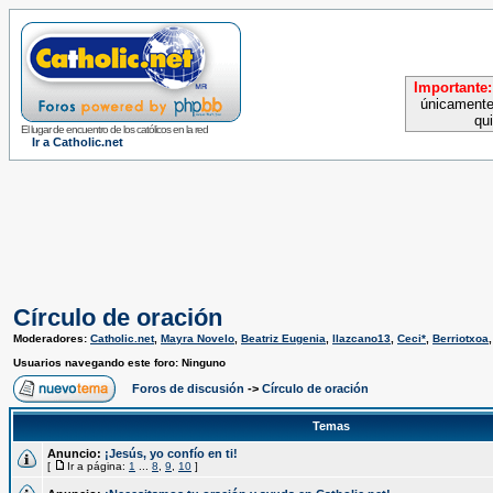
Importante:
únicamente
qu
El lugar de encuentro de los católicos en la red
Ir a Catholic.net
Círculo de oración
Moderadores:
Catholic.net
,
Mayra Novelo
,
Beatriz Eugenia
,
llazcano13
,
Ceci*
,
Berriotxoa
Usuarios navegando este foro: Ninguno
Foros de discusión
->
Círculo de oración
Temas
Anuncio:
¡Jesús, yo confío en ti!
[
Ir a página:
1
...
8
,
9
,
10
]