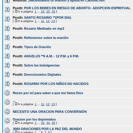
Anuncio:
¡Necesitamos tu oración y ayuda en Catholic.net!
PostIt:
POR LOS BEBES EN RIESGO DE ABORTO- ADOPCION ESPIRITUAL
[
Ir a página:
1
...
24
,
25
,
26
]
PostIt:
SANTO ROSARIO **(POR DIA)
[
Ir a página:
1
...
11
,
12
,
13
]
PostIt:
Rosario Meditado en mp3
PostIt:
Reflexiones sobre la oración
PostIt:
Tipos de Oración
PostIt:
ANGELUS **6 A.M. - 12 P.M. y 6 P.M.
PostIt:
Sobre las Indulgencias
PostIt:
Devocionarios Digitales
PostIt:
ROSARIO POR LOS NIÑOS NO NACIDOS
Rezen por mí para saber a que me llama Dios
...
[
Ir a página:
1
...
11
,
12
,
13
]
NECESITO UNA ORACION PARA CONVERSIÓN
Oracion por los deprimidos
[
Ir a página:
1
...
33
,
34
,
35
]
3000 ORACIONES POR LA PAZ DEL MUNDO
[
Ir a página:
1
...
6
,
7
,
8
]