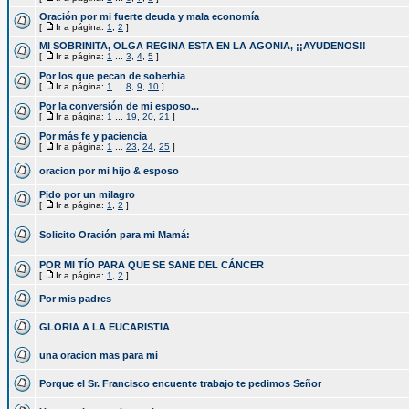
Oración por mi fuerte deuda y mala economía
[
Ir a página:
1
,
2
]
MI SOBRINITA, OLGA REGINA ESTA EN LA AGONIA, ¡¡AYUDENOS!!
[
Ir a página:
1
...
3
,
4
,
5
]
Por los que pecan de soberbia
[
Ir a página:
1
...
8
,
9
,
10
]
Por la conversión de mi esposo...
[
Ir a página:
1
...
19
,
20
,
21
]
Por más fe y paciencia
[
Ir a página:
1
...
23
,
24
,
25
]
oracion por mi hijo & esposo
Pido por un milagro
[
Ir a página:
1
,
2
]
Solicito Oración para mi Mamá:
POR MI TÍO PARA QUE SE SANE DEL CÁNCER
[
Ir a página:
1
,
2
]
Por mis padres
GLORIA A LA EUCARISTIA
una oracion mas para mi
Porque el Sr. Francisco encuente trabajo te pedimos Señor