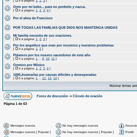
[
Ir a página:
1
,
2
,
3
]
Oren por mi bebe... para no perderlo y nazca.
[
Ir a página:
1
,
2
,
3
,
4
]
Por el alma de Francisco
POR TODAS LAS FAMILIAS QUE DIOS NOS MANTENGA UNIDAS
Mi familia necesita de sus oraciones.
[
Ir a página:
1
,
2
,
3
]
Por los angelitos que oran por nosotros y nuestros problemas
[
Ir a página:
1
,
2
]
Pidamos por los nuevos sacerdotes de este año
[
Ir a página:
1
...
9
,
10
,
11
]
Oremos por México
[
Ir a página:
1
,
2
,
3
,
4
]
1000,Avemarìas por causas dificiles y desesperadas
[
Ir a página:
1
...
12
,
13
,
14
]
Mostrar temas ant
Foros de discusión
->
Círculo de oración
Página
1
de
63
Mensajes nuevos
No hay mensajes nuevos
Anuncio
Mensajes nuevos [ Popular ]
No hay mensajes nuevos [ Popular ]
PostIt