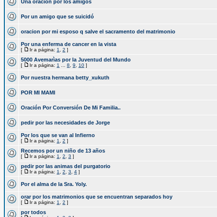
Una oracion por los amigos
Por un amigo que se suicidó
oracion por mi esposo q salve el sacramento del matrimonio
Por una enferma de cancer en la vista
[
Ir a página:
1
,
2
]
5000 Avemarìas por la Juventud del Mundo
[
Ir a página:
1
...
8
,
9
,
10
]
Por nuestra hermana betty_xukuth
POR MI MAMI
Oración Por Conversión De Mi Familia..
pedir por las necesidades de Jorge
Por los que se van al Infierno
[
Ir a página:
1
,
2
]
Recemos por un niño de 13 años
[
Ir a página:
1
,
2
,
3
]
pedir por las animas del purgatorio
[
Ir a página:
1
,
2
,
3
,
4
]
Por el alma de la Sra. Yoly.
orar por los matrimonios que se encuentran separados hoy
[
Ir a página:
1
,
2
]
por todos