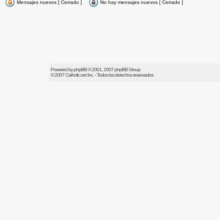
Mensajes nuevos [ Cerrado ]
No hay mensajes nuevos [ Cerrado ]
Powered by
phpBB
© 2001, 2007 phpBB Group
© 2007
Catholic.net
Inc. - Todos los derechos reservados