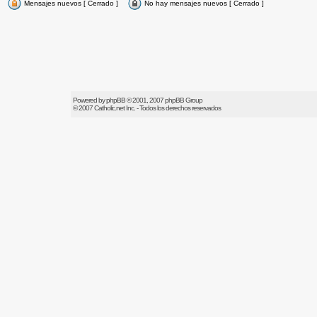
Mensajes nuevos [ Cerrado ]
No hay mensajes nuevos [ Cerrado ]
Powered by
phpBB
© 2001, 2007 phpBB Group
© 2007
Catholic.net
Inc. - Todos los derechos reservados