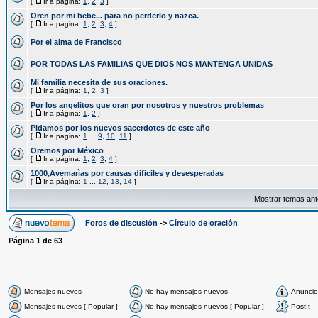
[
Ir a página:
1
,
2
,
3
]
Oren por mi bebe... para no perderlo y nazca.
[
Ir a página:
1
,
2
,
3
,
4
]
Por el alma de Francisco
POR TODAS LAS FAMILIAS QUE DIOS NOS MANTENGA UNIDAS
Mi familia necesita de sus oraciones.
[
Ir a página:
1
,
2
,
3
]
Por los angelitos que oran por nosotros y nuestros problemas
[
Ir a página:
1
,
2
]
Pidamos por los nuevos sacerdotes de este año
[
Ir a página:
1
...
9
,
10
,
11
]
Oremos por México
[
Ir a página:
1
,
2
,
3
,
4
]
1000,Avemarìas por causas dificiles y desesperadas
[
Ir a página:
1
...
12
,
13
,
14
]
Mostrar temas ant
Foros de discusión
->
Círculo de oración
Página
1
de
63
Mensajes nuevos
No hay mensajes nuevos
Anuncio
Mensajes nuevos [ Popular ]
No hay mensajes nuevos [ Popular ]
PostIt