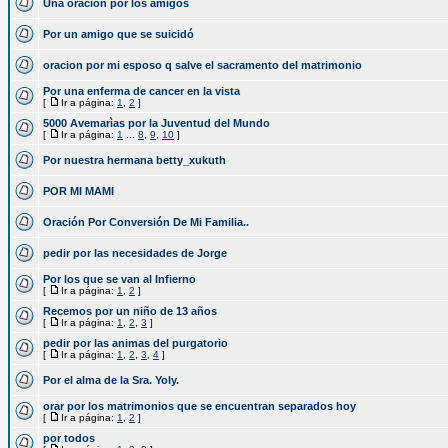
Una oracion por los amigos
Por un amigo que se suicidó
oracion por mi esposo q salve el sacramento del matrimonio
Por una enferma de cancer en la vista
[
Ir a página:
1
,
2
]
5000 Avemarìas por la Juventud del Mundo
[
Ir a página:
1
...
8
,
9
,
10
]
Por nuestra hermana betty_xukuth
POR MI MAMI
Oración Por Conversión De Mi Familia..
pedir por las necesidades de Jorge
Por los que se van al Infierno
[
Ir a página:
1
,
2
]
Recemos por un niño de 13 años
[
Ir a página:
1
,
2
,
3
]
pedir por las animas del purgatorio
[
Ir a página:
1
,
2
,
3
,
4
]
Por el alma de la Sra. Yoly.
orar por los matrimonios que se encuentran separados hoy
[
Ir a página:
1
,
2
]
por todos