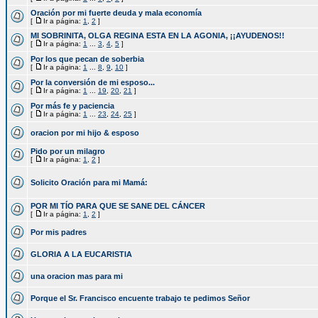
Oración por mi fuerte deuda y mala economía
[
Ir a página:
1
,
2
]
MI SOBRINITA, OLGA REGINA ESTA EN LA AGONIA, ¡¡AYUDENOS!!
[
Ir a página:
1
...
3
,
4
,
5
]
Por los que pecan de soberbia
[
Ir a página:
1
...
8
,
9
,
10
]
Por la conversión de mi esposo...
[
Ir a página:
1
...
19
,
20
,
21
]
Por más fe y paciencia
[
Ir a página:
1
...
23
,
24
,
25
]
oracion por mi hijo & esposo
Pido por un milagro
[
Ir a página:
1
,
2
]
Solicito Oración para mi Mamá:
POR MI TÍO PARA QUE SE SANE DEL CÁNCER
[
Ir a página:
1
,
2
]
Por mis padres
GLORIA A LA EUCARISTIA
una oracion mas para mi
Porque el Sr. Francisco encuente trabajo te pedimos Señor