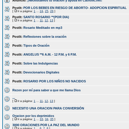
Anuncio:
¡Necesitamos tu oración y ayuda en Catholic.net!
PostIt:
POR LOS BEBES EN RIESGO DE ABORTO- ADOPCION ESPIRITUAL
[
Ir a página:
1
...
24
,
25
,
26
]
PostIt:
SANTO ROSARIO **(POR DIA)
[
Ir a página:
1
...
11
,
12
,
13
]
PostIt:
Rosario Meditado en mp3
PostIt:
Reflexiones sobre la oración
PostIt:
Tipos de Oración
PostIt:
ANGELUS **6 A.M. - 12 P.M. y 6 P.M.
PostIt:
Sobre las Indulgencias
PostIt:
Devocionarios Digitales
PostIt:
ROSARIO POR LOS NIÑOS NO NACIDOS
Rezen por mí para saber a que me llama Dios
...
[
Ir a página:
1
...
11
,
12
,
13
]
NECESITO UNA ORACION PARA CONVERSIÓN
Oracion por los deprimidos
[
Ir a página:
1
...
33
,
34
,
35
]
3000 ORACIONES POR LA PAZ DEL MUNDO
[
Ir a página:
1
...
6
,
7
,
8
]