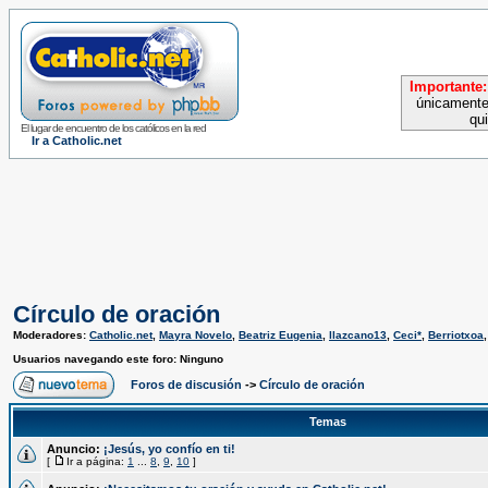
Importante:
únicamente
qu
El lugar de encuentro de los católicos en la red
Ir a Catholic.net
Círculo de oración
Moderadores:
Catholic.net
,
Mayra Novelo
,
Beatriz Eugenia
,
llazcano13
,
Ceci*
,
Berriotxoa
Usuarios navegando este foro: Ninguno
Foros de discusión
->
Círculo de oración
Temas
Anuncio:
¡Jesús, yo confío en ti!
[
Ir a página:
1
...
8
,
9
,
10
]