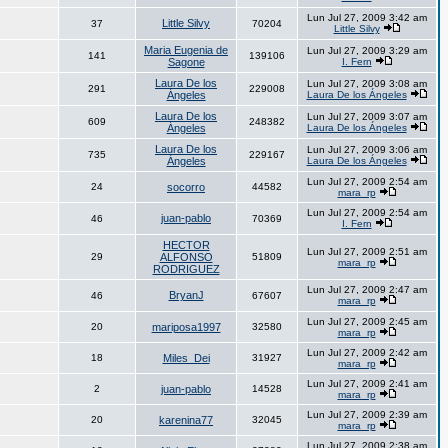
Lun Jul 27, 2009 3:42 am
Little Silvy
37
70204
Little Silvy
Maria Eugenia de
Lun Jul 27, 2009 3:29 am
141
139106
Sagone
I. Fern
Laura De los
Lun Jul 27, 2009 3:08 am
291
229008
Ángeles
Laura De los Ángeles
Laura De los
Lun Jul 27, 2009 3:07 am
609
248382
Ángeles
Laura De los Ángeles
Laura De los
Lun Jul 27, 2009 3:06 am
735
229167
Ángeles
Laura De los Ángeles
Lun Jul 27, 2009 2:54 am
24
socorro
44582
mara_rp
Lun Jul 27, 2009 2:54 am
juan-pablo
46
70369
I. Fern
HECTOR
Lun Jul 27, 2009 2:51 am
29
ALFONSO
51809
mara_rp
RODRIGUEZ
Lun Jul 27, 2009 2:47 am
BryanJ
46
67607
mara_rp
Lun Jul 27, 2009 2:45 am
20
mariposa1997
32580
mara_rp
Lun Jul 27, 2009 2:42 am
18
Miles_Dei
31927
mara_rp
Lun Jul 27, 2009 2:41 am
2
juan-pablo
14528
mara_rp
Lun Jul 27, 2009 2:39 am
20
karenina77
32045
mara_rp
Lun Jul 27, 2009 2:38 am