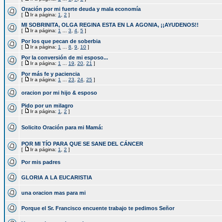
Oración por mi fuerte deuda y mala economía
[
Ir a página:
1
,
2
]
MI SOBRINITA, OLGA REGINA ESTA EN LA AGONIA, ¡¡AYUDENOS!!
[
Ir a página:
1
...
3
,
4
,
5
]
Por los que pecan de soberbia
[
Ir a página:
1
...
8
,
9
,
10
]
Por la conversión de mi esposo...
[
Ir a página:
1
...
19
,
20
,
21
]
Por más fe y paciencia
[
Ir a página:
1
...
23
,
24
,
25
]
oracion por mi hijo & esposo
Pido por un milagro
[
Ir a página:
1
,
2
]
Solicito Oración para mi Mamá:
POR MI TÍO PARA QUE SE SANE DEL CÁNCER
[
Ir a página:
1
,
2
]
Por mis padres
GLORIA A LA EUCARISTIA
una oracion mas para mi
Porque el Sr. Francisco encuente trabajo te pedimos Señor