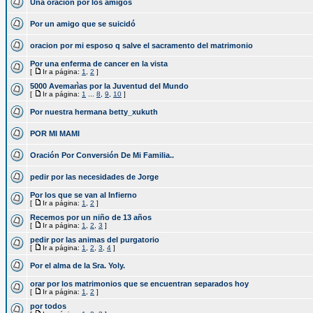
Una oracion por los amigos
Por un amigo que se suicidó
oracion por mi esposo q salve el sacramento del matrimonio
Por una enferma de cancer en la vista
[
Ir a página:
1
,
2
]
5000 Avemarìas por la Juventud del Mundo
[
Ir a página:
1
...
8
,
9
,
10
]
Por nuestra hermana betty_xukuth
POR MI MAMI
Oración Por Conversión De Mi Familia..
pedir por las necesidades de Jorge
Por los que se van al Infierno
[
Ir a página:
1
,
2
]
Recemos por un niño de 13 años
[
Ir a página:
1
,
2
,
3
]
pedir por las animas del purgatorio
[
Ir a página:
1
,
2
,
3
,
4
]
Por el alma de la Sra. Yoly.
orar por los matrimonios que se encuentran separados hoy
[
Ir a página:
1
,
2
]
por todos