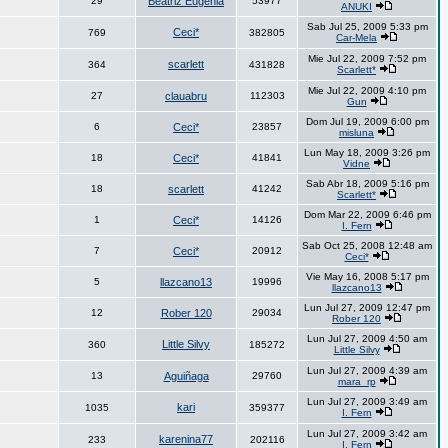
29
Beatriz Eugenia
53977
ANUKI
Sab Jul 25, 2009 5:33 pm
Ceci*
769
382805
Car-Mela
Mie Jul 22, 2009 7:52 pm
scarlett
364
431828
Scarlett*
Mie Jul 22, 2009 4:10 pm
27
clauabru
112303
Gun
Dom Jul 19, 2009 6:00 pm
6
Ceci*
23857
misluna
Lun May 18, 2009 3:26 pm
18
Ceci*
41841
Vidne
Sab Abr 18, 2009 5:16 pm
18
scarlett
41242
Scarlett*
Dom Mar 22, 2009 6:46 pm
1
Ceci*
14126
I. Fern
Sab Oct 25, 2008 12:48 am
7
Ceci*
20912
Ceci*
Vie May 16, 2008 5:17 pm
5
llazcano13
19996
llazcano13
Lun Jul 27, 2009 12:47 pm
12
Rober 120
29034
Rober 120
Lun Jul 27, 2009 4:50 am
Little Silvy
360
185272
Little Silvy
Lun Jul 27, 2009 4:39 am
13
Aguiñaga
29760
mara_rp
Lun Jul 27, 2009 3:49 am
kari
1035
359377
I. Fern
Lun Jul 27, 2009 3:42 am
karenina77
233
202116
I. Fern