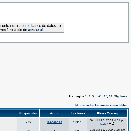
van únicamente como banco de datos de
evos foros solo de
.
click aquí
Ir a página
1
,
2
,
3
...
61
,
62
,
63
Siguiente
Marcar todos los temas como leidos
Respuestas
Autor
Lecturas
Ultimo Mensaje
Sab Jul 25, 2009 4:31 pm
llazcano13
275
429145
javi27
Lun Jul 13, 2009 9:26 am