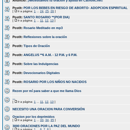
Anuncio:
¡Necesitamos tu oración y ayuda en Catholic.net!
PostIt:
POR LOS BEBES EN RIESGO DE ABORTO- ADOPCION ESPIRITUAL
[
Ir a página:
1
...
24
,
25
,
26
]
PostIt:
SANTO ROSARIO **(POR DIA)
[
Ir a página:
1
...
11
,
12
,
13
]
PostIt:
Rosario Meditado en mp3
PostIt:
Reflexiones sobre la oración
PostIt:
Tipos de Oración
PostIt:
ANGELUS **6 A.M. - 12 P.M. y 6 P.M.
PostIt:
Sobre las Indulgencias
PostIt:
Devocionarios Digitales
PostIt:
ROSARIO POR LOS NIÑOS NO NACIDOS
Rezen por mí para saber a que me llama Dios
...
[
Ir a página:
1
...
11
,
12
,
13
]
NECESITO UNA ORACION PARA CONVERSIÓN
Oracion por los deprimidos
[
Ir a página:
1
...
33
,
34
,
35
]
3000 ORACIONES POR LA PAZ DEL MUNDO
[
Ir a página:
1
...
6
,
7
,
8
]