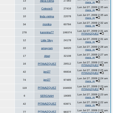
13
Alicia Elena
27383
mara_rp
Lun Jul 27, 2009 2:35 am
15
CelesteS
27416
mara_rp
Lun Jul 27, 2009 2:35 am
10
linda vielma
22078
mara_rp
Lun Jul 27, 2009 2:32 am
monika
34
60784
mara_rp
Lun Jul 27, 2009 2:31 am
karenina77
278
199374
PITAVAZQUEZ
Lun Jul 27, 2009 2:31 am
12
Little Silvy
24178
mara_rp
Lun Jul 27, 2009 2:28 am
22
amayram
34020
mara_rp
Lun Jul 27, 2009 2:27 am
17
Abiel
32108
mara_rp
Lun Jul 27, 2009 2:27 am
16
PITAVAZQUEZ
29512
PITAVAZQUEZ
Lun Jul 27, 2009 2:25 am
javi27
42
66834
PITAVAZQUEZ
Lun Jul 27, 2009 2:24 am
javi27
74
97485
mara_rp
Lun Jul 27, 2009 2:23 am
PITAVAZQUEZ
119
164600
PITAVAZQUEZ
Lun Jul 27, 2009 2:23 am
6
SERGNAH
19085
mara_rp
Lun Jul 27, 2009 2:22 am
PITAVAZQUEZ
42
63971
mara_rp
Lun Jul 27, 2009 2:22 am
PITAVAZQUEZ
77
98377