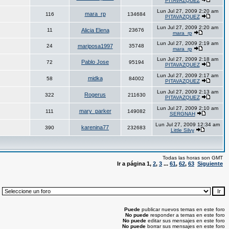
PITAVAZQUEZ
Lun Jul 27, 2009 2:20 am
mara_rp
116
134684
PITAVAZQUEZ
Lun Jul 27, 2009 2:20 am
11
Alicia Elena
23676
mara_rp
Lun Jul 27, 2009 2:19 am
24
mariposa1997
35748
mara_rp
Lun Jul 27, 2009 2:18 am
Pablo Jose
72
95194
PITAVAZQUEZ
Lun Jul 27, 2009 2:17 am
midka
58
84002
PITAVAZQUEZ
Lun Jul 27, 2009 2:13 am
Rogerus
322
211630
PITAVAZQUEZ
Lun Jul 27, 2009 2:10 am
mary_parker
111
149082
SERGNAH
Lun Jul 27, 2009 12:34 am
karenina77
390
232683
Little Silvy
Todas las horas son GMT
Ir a página
1
,
2
,
3
...
61
,
62
,
63
Siguiente
:
Puede
publicar nuevos temas en este foro
No puede
responder a temas en este foro
No puede
editar sus mensajes en este foro
No puede
borrar sus mensajes en este foro