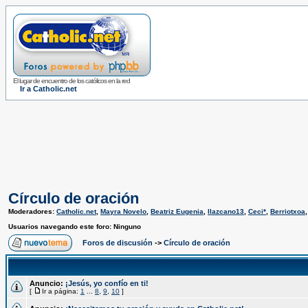
El lugar de encuentro de los católicos en la red
Ir a Catholic.net
Círculo de oración
Moderadores:
Catholic.net
,
Mayra Novelo
,
Beatriz Eugenia
,
llazcano13
,
Ceci*
,
Berriotxoa
Usuarios navegando este foro: Ninguno
Foros de discusión
->
Círculo de oración
Anuncio:
¡Jesús, yo confío en ti!
[
Ir a página:
1
...
8
,
9
,
10
]