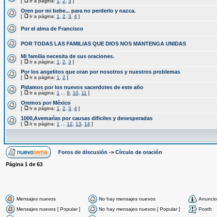
[
Ir a página:
1
,
2
,
3
]
Oren por mi bebe... para no perderlo y nazca.
[
Ir a página:
1
,
2
,
3
,
4
]
Por el alma de Francisco
POR TODAS LAS FAMILIAS QUE DIOS NOS MANTENGA UNIDAS
Mi familia necesita de sus oraciones.
[
Ir a página:
1
,
2
,
3
]
Por los angelitos que oran por nosotros y nuestros problemas
[
Ir a página:
1
,
2
]
Pidamos por los nuevos sacerdotes de este año
[
Ir a página:
1
...
9
,
10
,
11
]
Oremos por México
[
Ir a página:
1
,
2
,
3
,
4
]
1000,Avemarìas por causas dificiles y desesperadas
[
Ir a página:
1
...
12
,
13
,
14
]
Foros de discusión
->
Círculo de oración
Página
1
de
63
Mensajes nuevos
No hay mensajes nuevos
Anuncio
Mensajes nuevos [ Popular ]
No hay mensajes nuevos [ Popular ]
PostIt