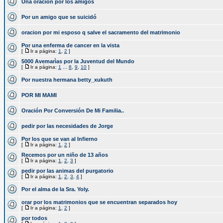
Una oracion por los amigos
Por un amigo que se suicidó
oracion por mi esposo q salve el sacramento del matrimonio
Por una enferma de cancer en la vista
[
Ir a página:
1
,
2
]
5000 Avemarìas por la Juventud del Mundo
[
Ir a página:
1
...
8
,
9
,
10
]
Por nuestra hermana betty_xukuth
POR MI MAMI
Oración Por Conversión De Mi Familia..
pedir por las necesidades de Jorge
Por los que se van al Infierno
[
Ir a página:
1
,
2
]
Recemos por un niño de 13 años
[
Ir a página:
1
,
2
,
3
]
pedir por las animas del purgatorio
[
Ir a página:
1
,
2
,
3
,
4
]
Por el alma de la Sra. Yoly.
orar por los matrimonios que se encuentran separados hoy
[
Ir a página:
1
,
2
]
por todos