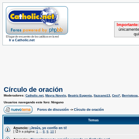
Importante:
únicamente
qu
El lugar de encuentro de los católicos en la red
Ir a Catholic.net
Círculo de oración
Moderadores:
Catholic.net
,
Mayra Novelo
,
Beatriz Eugenia
,
llazcano13
,
Ceci*
,
Berriotxoa
Usuarios navegando este foro: Ninguno
Foros de discusión
->
Círculo de oración
Temas
Anuncio:
¡Jesús, yo confío en ti!
[
Ir a página:
1
...
8
,
9
,
10
]