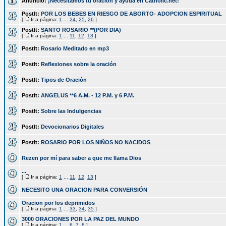
Anuncio:
¡Necesitamos tu oración y ayuda en Catholic.net!
PostIt:
POR LOS BEBES EN RIESGO DE ABORTO- ADOPCION ESPIRITUAL
[
Ir a página:
1
...
24
,
25
,
26
]
PostIt:
SANTO ROSARIO **(POR DIA)
[
Ir a página:
1
...
11
,
12
,
13
]
PostIt:
Rosario Meditado en mp3
PostIt:
Reflexiones sobre la oración
PostIt:
Tipos de Oración
PostIt:
ANGELUS **6 A.M. - 12 P.M. y 6 P.M.
PostIt:
Sobre las Indulgencias
PostIt:
Devocionarios Digitales
PostIt:
ROSARIO POR LOS NIÑOS NO NACIDOS
Rezen por mí para saber a que me llama Dios
...
[
Ir a página:
1
...
11
,
12
,
13
]
NECESITO UNA ORACION PARA CONVERSIÓN
Oracion por los deprimidos
[
Ir a página:
1
...
33
,
34
,
35
]
3000 ORACIONES POR LA PAZ DEL MUNDO
[
Ir a página:
1
...
6
,
7
,
8
]