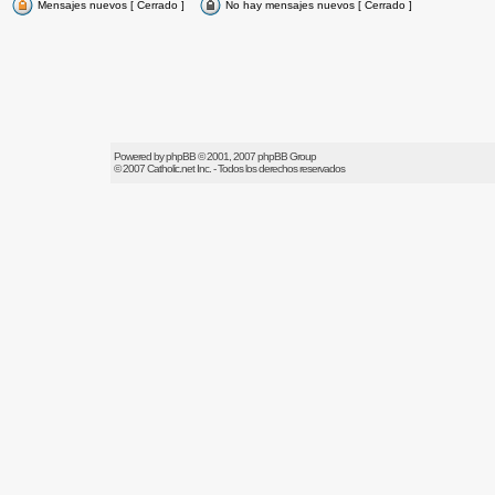
Mensajes nuevos [ Cerrado ]
No hay mensajes nuevos [ Cerrado ]
Powered by
phpBB
© 2001, 2007 phpBB Group
© 2007
Catholic.net
Inc. - Todos los derechos reservados