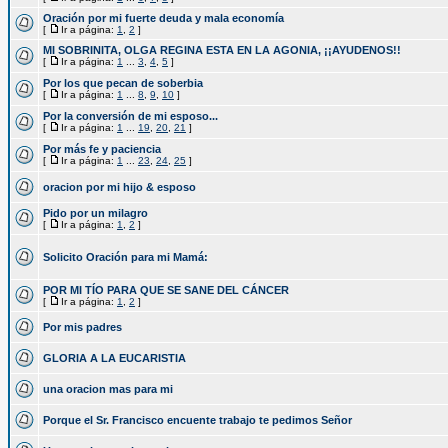
Oración por mi fuerte deuda y mala economía
[
Ir a página:
1
,
2
]
MI SOBRINITA, OLGA REGINA ESTA EN LA AGONIA, ¡¡AYUDENOS!!
[
Ir a página:
1
...
3
,
4
,
5
]
Por los que pecan de soberbia
[
Ir a página:
1
...
8
,
9
,
10
]
Por la conversión de mi esposo...
[
Ir a página:
1
...
19
,
20
,
21
]
Por más fe y paciencia
[
Ir a página:
1
...
23
,
24
,
25
]
oracion por mi hijo & esposo
Pido por un milagro
[
Ir a página:
1
,
2
]
Solicito Oración para mi Mamá:
POR MI TÍO PARA QUE SE SANE DEL CÁNCER
[
Ir a página:
1
,
2
]
Por mis padres
GLORIA A LA EUCARISTIA
una oracion mas para mi
Porque el Sr. Francisco encuente trabajo te pedimos Señor