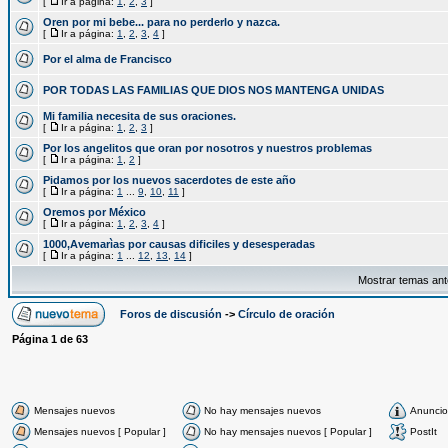
[
Ir a página:
1
,
2
,
3
]
Oren por mi bebe... para no perderlo y nazca.
[
Ir a página:
1
,
2
,
3
,
4
]
Por el alma de Francisco
POR TODAS LAS FAMILIAS QUE DIOS NOS MANTENGA UNIDAS
Mi familia necesita de sus oraciones.
[
Ir a página:
1
,
2
,
3
]
Por los angelitos que oran por nosotros y nuestros problemas
[
Ir a página:
1
,
2
]
Pidamos por los nuevos sacerdotes de este año
[
Ir a página:
1
...
9
,
10
,
11
]
Oremos por México
[
Ir a página:
1
,
2
,
3
,
4
]
1000,Avemarìas por causas dificiles y desesperadas
[
Ir a página:
1
...
12
,
13
,
14
]
Mostrar temas ant
Foros de discusión
->
Círculo de oración
Página
1
de
63
Mensajes nuevos
No hay mensajes nuevos
Anuncio
Mensajes nuevos [ Popular ]
No hay mensajes nuevos [ Popular ]
PostIt