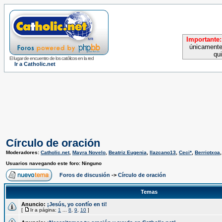
Importante:
únicamente
qu
El lugar de encuentro de los católicos en la red
Ir a Catholic.net
Círculo de oración
Moderadores:
Catholic.net
,
Mayra Novelo
,
Beatriz Eugenia
,
llazcano13
,
Ceci*
,
Berriotxoa
Usuarios navegando este foro: Ninguno
Foros de discusión
->
Círculo de oración
Temas
Anuncio:
¡Jesús, yo confío en ti!
[
Ir a página:
1
...
8
,
9
,
10
]