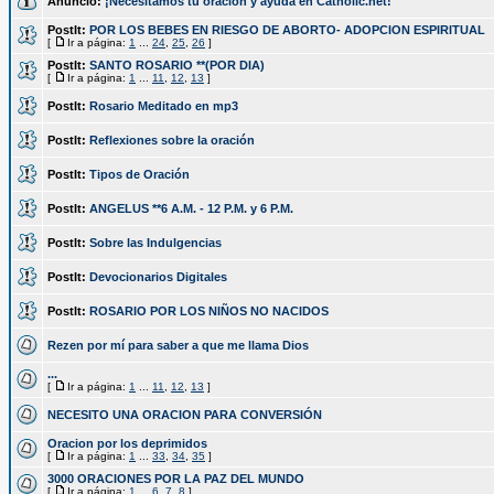
Anuncio:
¡Necesitamos tu oración y ayuda en Catholic.net!
PostIt:
POR LOS BEBES EN RIESGO DE ABORTO- ADOPCION ESPIRITUAL
[
Ir a página:
1
...
24
,
25
,
26
]
PostIt:
SANTO ROSARIO **(POR DIA)
[
Ir a página:
1
...
11
,
12
,
13
]
PostIt:
Rosario Meditado en mp3
PostIt:
Reflexiones sobre la oración
PostIt:
Tipos de Oración
PostIt:
ANGELUS **6 A.M. - 12 P.M. y 6 P.M.
PostIt:
Sobre las Indulgencias
PostIt:
Devocionarios Digitales
PostIt:
ROSARIO POR LOS NIÑOS NO NACIDOS
Rezen por mí para saber a que me llama Dios
...
[
Ir a página:
1
...
11
,
12
,
13
]
NECESITO UNA ORACION PARA CONVERSIÓN
Oracion por los deprimidos
[
Ir a página:
1
...
33
,
34
,
35
]
3000 ORACIONES POR LA PAZ DEL MUNDO
[
Ir a página:
1
...
6
,
7
,
8
]