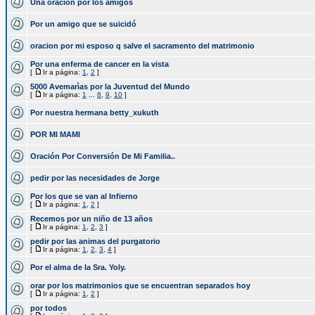
Una oracion por los amigos
Por un amigo que se suicidó
oracion por mi esposo q salve el sacramento del matrimonio
Por una enferma de cancer en la vista
[
Ir a página:
1
,
2
]
5000 Avemarìas por la Juventud del Mundo
[
Ir a página:
1
...
8
,
9
,
10
]
Por nuestra hermana betty_xukuth
POR MI MAMI
Oración Por Conversión De Mi Familia..
pedir por las necesidades de Jorge
Por los que se van al Infierno
[
Ir a página:
1
,
2
]
Recemos por un niño de 13 años
[
Ir a página:
1
,
2
,
3
]
pedir por las animas del purgatorio
[
Ir a página:
1
,
2
,
3
,
4
]
Por el alma de la Sra. Yoly.
orar por los matrimonios que se encuentran separados hoy
[
Ir a página:
1
,
2
]
por todos