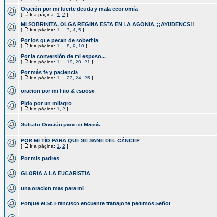
Oración por mi fuerte deuda y mala economía
[
Ir a página:
1
,
2
]
MI SOBRINITA, OLGA REGINA ESTA EN LA AGONIA, ¡¡AYUDENOS!!
[
Ir a página:
1
...
3
,
4
,
5
]
Por los que pecan de soberbia
[
Ir a página:
1
...
8
,
9
,
10
]
Por la conversión de mi esposo...
[
Ir a página:
1
...
19
,
20
,
21
]
Por más fe y paciencia
[
Ir a página:
1
...
23
,
24
,
25
]
oracion por mi hijo & esposo
Pido por un milagro
[
Ir a página:
1
,
2
]
Solicito Oración para mi Mamá:
POR MI TÍO PARA QUE SE SANE DEL CÁNCER
[
Ir a página:
1
,
2
]
Por mis padres
GLORIA A LA EUCARISTIA
una oracion mas para mi
Porque el Sr. Francisco encuente trabajo te pedimos Señor