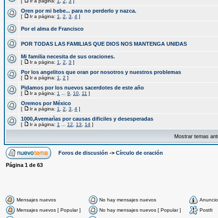
[
Ir a página:
1
,
2
,
3
]
Oren por mi bebe... para no perderlo y nazca.
[
Ir a página:
1
,
2
,
3
,
4
]
Por el alma de Francisco
POR TODAS LAS FAMILIAS QUE DIOS NOS MANTENGA UNIDAS
Mi familia necesita de sus oraciones.
[
Ir a página:
1
,
2
,
3
]
Por los angelitos que oran por nosotros y nuestros problemas
[
Ir a página:
1
,
2
]
Pidamos por los nuevos sacerdotes de este año
[
Ir a página:
1
...
9
,
10
,
11
]
Oremos por México
[
Ir a página:
1
,
2
,
3
,
4
]
1000,Avemarìas por causas dificiles y desesperadas
[
Ir a página:
1
...
12
,
13
,
14
]
Mostrar temas ant
Foros de discusión
->
Círculo de oración
Página
1
de
63
Mensajes nuevos
No hay mensajes nuevos
Anuncio
Mensajes nuevos [ Popular ]
No hay mensajes nuevos [ Popular ]
PostIt