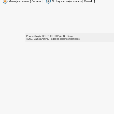
Mensajes nuevos [ Cerrado ]
No hay mensajes nuevos [ Cerrado ]
Powered by
phpBB
© 2001, 2007 phpBB Group
© 2007
Catholic.net
Inc. - Todos los derechos reservados