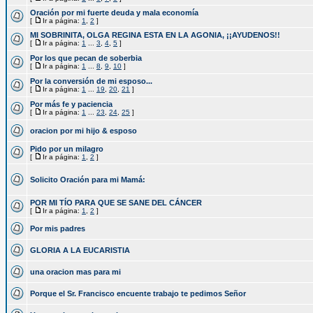
Oración por mi fuerte deuda y mala economía
[
Ir a página:
1
,
2
]
MI SOBRINITA, OLGA REGINA ESTA EN LA AGONIA, ¡¡AYUDENOS!!
[
Ir a página:
1
...
3
,
4
,
5
]
Por los que pecan de soberbia
[
Ir a página:
1
...
8
,
9
,
10
]
Por la conversión de mi esposo...
[
Ir a página:
1
...
19
,
20
,
21
]
Por más fe y paciencia
[
Ir a página:
1
...
23
,
24
,
25
]
oracion por mi hijo & esposo
Pido por un milagro
[
Ir a página:
1
,
2
]
Solicito Oración para mi Mamá:
POR MI TÍO PARA QUE SE SANE DEL CÁNCER
[
Ir a página:
1
,
2
]
Por mis padres
GLORIA A LA EUCARISTIA
una oracion mas para mi
Porque el Sr. Francisco encuente trabajo te pedimos Señor