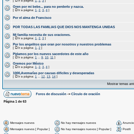
[
Ir a página:
1
,
2
,
3
]
Oren por mi bebe... para no perderlo y nazca.
[
Ir a página:
1
,
2
,
3
,
4
]
Por el alma de Francisco
POR TODAS LAS FAMILIAS QUE DIOS NOS MANTENGA UNIDAS
Mi familia necesita de sus oraciones.
[
Ir a página:
1
,
2
,
3
]
Por los angelitos que oran por nosotros y nuestros problemas
[
Ir a página:
1
,
2
]
Pidamos por los nuevos sacerdotes de este año
[
Ir a página:
1
...
9
,
10
,
11
]
Oremos por México
[
Ir a página:
1
,
2
,
3
,
4
]
1000,Avemarìas por causas dificiles y desesperadas
[
Ir a página:
1
...
12
,
13
,
14
]
Mostrar temas ant
Foros de discusión
->
Círculo de oración
Página
1
de
63
Mensajes nuevos
No hay mensajes nuevos
Anuncio
Mensajes nuevos [ Popular ]
No hay mensajes nuevos [ Popular ]
PostIt