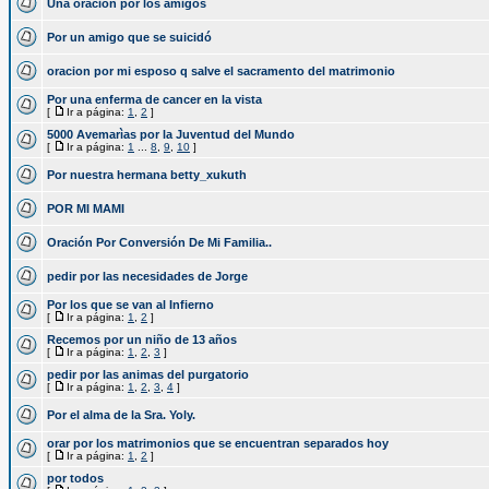
Una oracion por los amigos
Por un amigo que se suicidó
oracion por mi esposo q salve el sacramento del matrimonio
Por una enferma de cancer en la vista
[
Ir a página:
1
,
2
]
5000 Avemarìas por la Juventud del Mundo
[
Ir a página:
1
...
8
,
9
,
10
]
Por nuestra hermana betty_xukuth
POR MI MAMI
Oración Por Conversión De Mi Familia..
pedir por las necesidades de Jorge
Por los que se van al Infierno
[
Ir a página:
1
,
2
]
Recemos por un niño de 13 años
[
Ir a página:
1
,
2
,
3
]
pedir por las animas del purgatorio
[
Ir a página:
1
,
2
,
3
,
4
]
Por el alma de la Sra. Yoly.
orar por los matrimonios que se encuentran separados hoy
[
Ir a página:
1
,
2
]
por todos