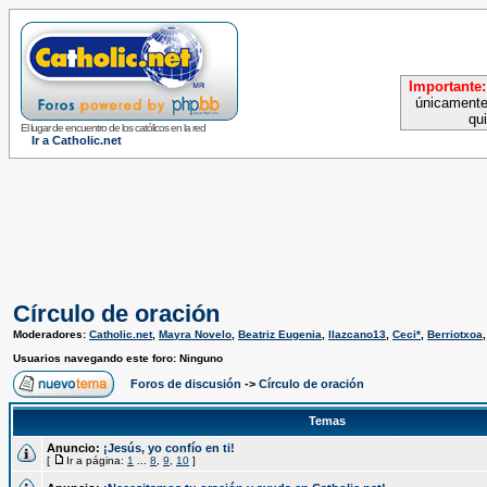
Importante:
únicamente
qu
El lugar de encuentro de los católicos en la red
Ir a Catholic.net
Círculo de oración
Moderadores:
Catholic.net
,
Mayra Novelo
,
Beatriz Eugenia
,
llazcano13
,
Ceci*
,
Berriotxoa
Usuarios navegando este foro: Ninguno
Foros de discusión
->
Círculo de oración
Temas
Anuncio:
¡Jesús, yo confío en ti!
[
Ir a página:
1
...
8
,
9
,
10
]