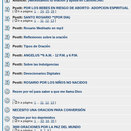
Anuncio:
¡Necesitamos tu oración y ayuda en Catholic.net!
PostIt:
POR LOS BEBES EN RIESGO DE ABORTO- ADOPCION ESPIRITUAL
[
Ir a página:
1
...
24
,
25
,
26
]
PostIt:
SANTO ROSARIO **(POR DIA)
[
Ir a página:
1
...
11
,
12
,
13
]
PostIt:
Rosario Meditado en mp3
PostIt:
Reflexiones sobre la oración
PostIt:
Tipos de Oración
PostIt:
ANGELUS **6 A.M. - 12 P.M. y 6 P.M.
PostIt:
Sobre las Indulgencias
PostIt:
Devocionarios Digitales
PostIt:
ROSARIO POR LOS NIÑOS NO NACIDOS
Rezen por mí para saber a que me llama Dios
...
[
Ir a página:
1
...
11
,
12
,
13
]
NECESITO UNA ORACION PARA CONVERSIÓN
Oracion por los deprimidos
[
Ir a página:
1
...
33
,
34
,
35
]
3000 ORACIONES POR LA PAZ DEL MUNDO
[
Ir a página:
1
...
6
,
7
,
8
]